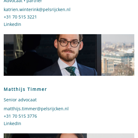
Advocaat • partner
Stuur een e-mail naar Katrien Winterink
katrien.winterink@pelsrijcken.nl
Bel naar Katrien Winterink
+31 70 515 3221
LinkedIn
profiel van Katrien Winterink
Matthijs Timmer
Senior advocaat
Stuur een e-mail naar Matthijs Timmer
matthijs.timmer@pelsrijcken.nl
Bel naar Matthijs Timmer
+31 70 515 3776
LinkedIn
profiel van Matthijs Timmer