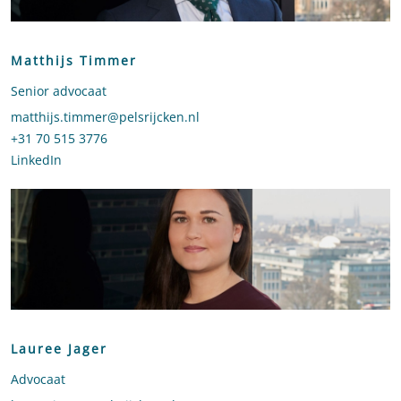
Matthijs Timmer
Senior advocaat
Stuur een e-mail naar Matthijs Timmer
matthijs.timmer@pelsrijcken.nl
Bel naar Matthijs Timmer
+31 70 515 3776
LinkedIn
profiel van Matthijs Timmer
Lauree Jager
Advocaat