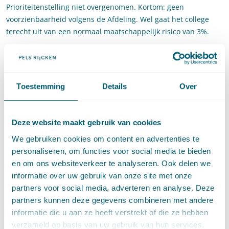
Prioriteitenstelling niet overgenomen. Kortom: geen
voorzienbaarheid volgens de Afdeling. Wel gaat het college
terecht uit van een normaal maatschappelijk risico van 3%.
Wat kunt u met deze
uitspraak?
Toestemming
Details
Over
Bij elkaar in tijd opvolgende streekplannen gaat de Afdeling
voor de voorzienbaarheid uit van het meest recente streekplan
ten tijde van de investeringsbeslissing. Daarbij rijst de vraag
Deze website maakt gebruik van cookies
welke rol het leerstuk van doorbreking van de
We gebruiken cookies om content en advertenties te
voorzienbaarheid in dit soort gevallen nog speelt.
personaliseren, om functies voor social media te bieden
ABRvS 28 juli 2021, nr.
202002472/1/A1
en om ons websiteverkeer te analyseren. Ook delen we
informatie over uw gebruik van onze site met onze
Planschade, voorzienbaarheid, streekplan
partners voor social media, adverteren en analyse. Deze
partners kunnen deze gegevens combineren met andere
informatie die u aan ze heeft verstrekt of die ze hebben
verzameld op basis van uw gebruik van hun services.
Deel dit artikel via
LinkedIn
en
e-mail