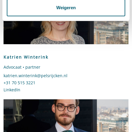
Weigeren
Katrien Winterink
Advocaat • partner
Stuur een e-mail naar Katrien Winterink
katrien.winterink@pelsrijcken.nl
Bel naar Katrien Winterink
+31 70 515 3221
LinkedIn
profiel van Katrien Winterink