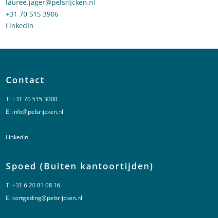
Stuur een e-mail naar Lauree Jager
lauree.jager@pelsrijcken.nl
Bel naar Lauree Jager
+31 70 515 3906
LinkedIn
profiel van Lauree Jager
Contact
T:
+31 70 515 3000
E:
info@pelsrijcken.nl
Linkedin
Spoed (Buiten kantoortijden)
T:
+31 6 20 01 08 16
E:
kortgeding@pelsrijcken.nl