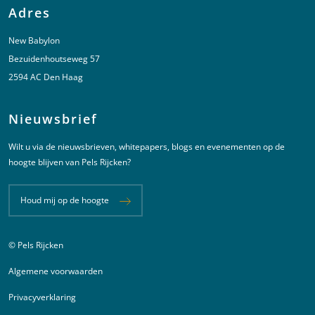
Adres
New Babylon
Bezuidenhoutseweg 57
2594 AC Den Haag
Nieuwsbrief
Wilt u via de nieuwsbrieven, whitepapers, blogs en evenementen op de
hoogte blijven van Pels Rijcken?
Houd mij op de hoogte
© Pels Rijcken
Juridische informatie
Algemene voorwaarden
Privacyverklaring