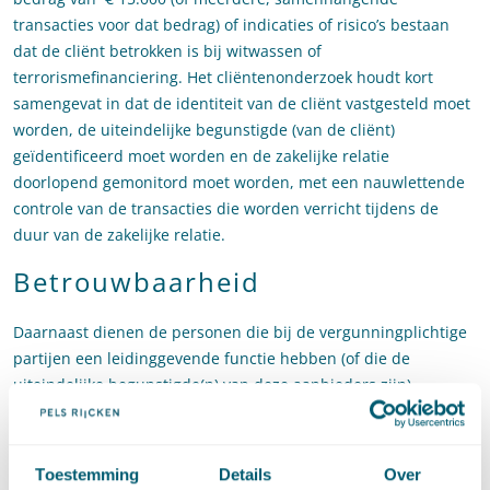
transacties voor dat bedrag) of indicaties of risico’s bestaan
dat de cliënt betrokken is bij witwassen of
terrorismefinanciering. Het cliëntenonderzoek houdt kort
samengevat in dat de identiteit van de cliënt vastgesteld moet
worden, de uiteindelijke begunstigde (van de cliënt)
geïdentificeerd moet worden en de zakelijke relatie
doorlopend gemonitord moet worden, met een nauwlettende
controle van de transacties die worden verricht tijdens de
duur van de zakelijke relatie.
Betrouwbaarheid
Daarnaast dienen de personen die bij de vergunningplichtige
partijen een leidinggevende functie hebben (of die de
uiteindelijke begunstigde(n) van deze aanbieders zijn),
betrouwbaar en geschikt te zijn. Bij betrouwbaarheid toetst
DNB de voornemens, handelingen en antecedenten van de
beleidsbepaler in kwestie. Bij de beoordeling van de
Toestemming
Details
Over
geschiktheid stelt DNB vast of de kandidaat over voldoende