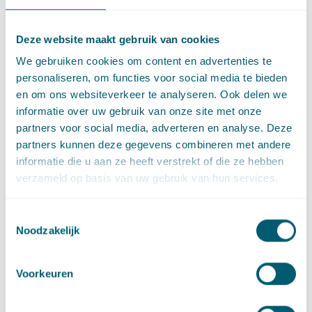
relevante kennis, vaardigheden en professioneel gedrag
beschikt om de functie te vervullen. Dat blijkt onder meer uit
Deze website maakt gebruik van cookies
opleiding, werkervaring en competenties. De Beleidsregel
We gebruiken cookies om content en advertenties te
geschiktheid 2012 geeft meer informatie over de wijze waarop
personaliseren, om functies voor social media te bieden
de geschiktheidstoetsing plaatsvindt.
en om ons websiteverkeer te analyseren. Ook delen we
Vergunningplicht
informatie over uw gebruik van onze site met onze
partners voor social media, adverteren en analyse. Deze
partners kunnen deze gegevens combineren met andere
Dat zijn relatief ingrijpende verplichtingen. Het achterliggende
informatie die u aan ze heeft verstrekt of die ze hebben
doel van deze vergunningplicht is om te toetsen of een partij
verzameld op basis van uw gebruik van hun services.
in staat is om te voldoen aan deze Wwft-verplichtingen. De
vergunningplicht houdt niet in dat DNB de activiteiten van de
aanvrager beoordeelt, maar slechts of de aanvrager over
Toestemmingsselectie
adequate beheersmaatregelen beschikt om te voldoen aan de
Noodzakelijk
Wwft-verplichtingen.
In de tekst van het consultatievoorstel zal de vergunningplicht
Voorkeuren
als volgt luiden (art. 23c Wwft):