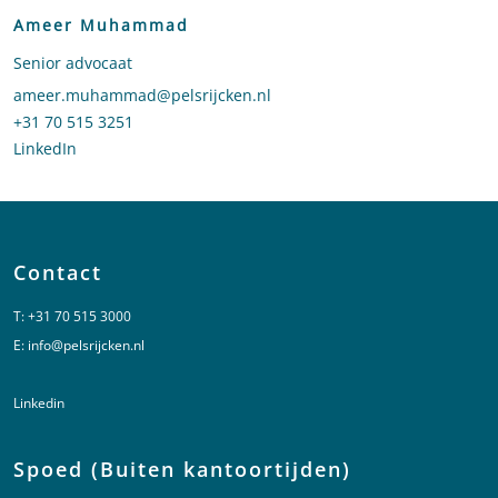
Ameer Muhammad
Senior advocaat
Stuur een e-mail naar Ameer Muhammad
ameer.muhammad@pelsrijcken.nl
Bel naar Ameer Muhammad
+31 70 515 3251
LinkedIn
profiel van Ameer Muhammad
Contact
T:
+31 70 515 3000
E:
info@pelsrijcken.nl
Linkedin
Spoed (Buiten kantoortijden)