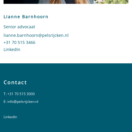
Lianne Barnhoorn
Senior advocaat
Stuur een e-mail naar Lianne Barnhoorn
lianne.barnhoorn@pelsrijcken.nl
Bel naar Lianne Barnhoorn
+31 70 515 3466
LinkedIn
profiel van Lianne Barnhoorn
Contact
T:
+31 70 515 3000
E:
info@pelsrijcken.nl
Linkedin