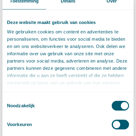
Toestemming
Details
Over
verdelingsprocedure bekend worden gemaakt en moet
duidelijk zijn welke eisen aan de aanvragen zullen worden
gesteld. De burgemeester van Vlaardingen heeft dit nagelaten.
Deze website maakt gebruik van cookies
De Afdeling oordeelt verder dat in een gemeentelijke
We gebruiken cookies om content en advertenties te
verordening beperkingen gesteld mogen worden aan de
personaliseren, om functies voor social media te bieden
mededinging, maar die mag daarmee niet volledig worden
en om ons websiteverkeer te analyseren. Ook delen we
uitgesloten. Bij de gemeentelijke verordening van Vlaardingen
informatie over uw gebruik van onze site met onze
is een kaart gevoegd die het gebied vastlegt waarbinnen een
partners voor social media, adverteren en analyse. Deze
speelautomatenhal is toegestaan. Binnen het gebied zijn,
partners kunnen deze gegevens combineren met andere
naast de locatie Hommerson, geen alternatieve locaties
informatie die u aan ze heeft verstrekt of die ze hebben
aanwezig voor het vestigen van een speelautomatenhal,
verzameld op basis van uw gebruik van hun services.
waardoor feitelijk mededinging in het geheel wordt
uitgesloten. Dat is naar het oordeel van de Afdeling niet
Toestemmingsselectie
toegestaan. De gemeentelijke verordening is dan immers in
Noodzakelijk
strijd met het gelijkheidsbeginsel. De exploitatie- en
aanwezigheidsvergunning worden door de Afdeling vernietigd.
Voorkeuren
Gevolgen voor Vlaardingen