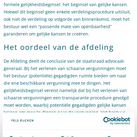
formele gelijkheidsbeginsel: het beginsel van gelijke kansen.
Hoewel dit beginsel geen enkele verdelingsprocedure uitsluit,
ook niet de verdeling op volgorde van binnenkomst, moet het
bestuur wel een “passende mate van openbaarheid”
garanderen om gelijke kansen te creëren.
Het oordeel van de afdeling
De Afdeling deelt de conclusie van de staatsraad advocaat-
generaal. Bij het verlenen van schaarse vergunningen moet
het bestuur (potentiële) gegadigden ruimte bieden om naar
die ene beschikbare vergunning mee te dingen. Het
gelijkheidsbeginsel vereist namelijk dat bij het verlenen van
schaarse vergunningen een transparante procedure gevolgd
moet worden, waarbij potentiële gegadigden gelijke kansen
krijgen om mee te dingen naar de vergunning. Het bestuur
moet tijdig en adequaat bekend maken dat een schaarse
vergunning beschikbaar is en binnen welke periode aanvragen
voor die vergunning kunnen worden ingediend. Ook moet de