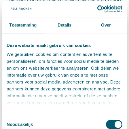
geheel van gebouwen. Dit hoeft niet overeen te komen met
de wijkindeling zoals gehanteerd door het CBS. Ook dorpen
en woonkernen vallen onder de definitie;
Toestemming
Details
Over
Het uitsluiten van gebouwen binnen het plangebied
(bijvoorbeeld vanwege een andere eigendomssituatie of de
functie) is niet mogelijk;
Deze website maakt gebruik van cookies
De aanvraag moet gericht zijn op kosten die direct
We gebruiken cookies om content en advertenties te
gerelateerd zijn aan de betreffende wijk en het aardgasvrij
personaliseren, om functies voor social media te bieden
maken ervan. Meerkosten die gerelateerd zijn aan
en om ons websiteverkeer te analyseren. Ook delen we
wijkoverstijgende activiteiten, bijvoorbeeld de aanleg van
informatie over uw gebruik van onze site met onze
een warmtenet met een schaal groter dan dat van de
partners voor social media, adverteren en analyse. Deze
gekozen wijk, komen niet in aanmerking voor financiering
partners kunnen deze gegevens combineren met andere
via de rijksbijdrage;
informatie die u aan ze heeft verstrekt of die ze hebben
Er wordt uitgegaan van gemiddeld 500 woningen per
verzameld op basis van uw gebruik van hun services.
proeftuin. Dit is een richtlijn en hier kan gemotiveerd van
worden afgeweken. Let er wel op dat kostenefficiëntie bij
vergelijkbare aanvragen een belangrijk afwegingscriterium
Toestemmingsselectie
is;
Noodzakelijk