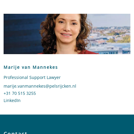
Marije van Mannekes
Professional Support Lawyer
Stuur een e-mail naar Marije van Mannekes
marije.vanmannekes@pelsrijcken.nl
Bel naar Marije van Mannekes
+31 70 515 3255
LinkedIn
profiel van Marije van Mannekes
Contact