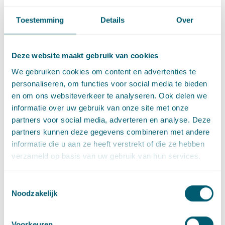
voor extra activiteiten wordt ‘ontwikkelingsruimte’ genoemd.
Toestemming
Details
Over
Die ontwikkelingsruimte kan worden ingezet om projecten te
vergunnen.
De minister heeft het wetsvoorstel inmiddels naar de Eerste
Deze website maakt gebruik van cookies
Kamer gestuurd.
We gebruiken cookies om content en advertenties te
personaliseren, om functies voor social media te bieden
Bron
:
Kamerstuknr. 33 669
en om ons websiteverkeer te analyseren. Ook delen we
informatie over uw gebruik van onze site met onze
partners voor social media, adverteren en analyse. Deze
Deel dit artikel via
LinkedIn
en
e-mail
partners kunnen deze gegevens combineren met andere
informatie die u aan ze heeft verstrekt of die ze hebben
verzameld op basis van uw gebruik van hun services.
Contact
Toestemmingsselectie
Noodzakelijk
Voorkeuren