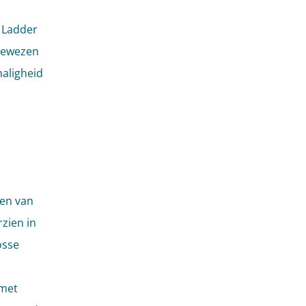
e Ladder
ewezen
haligheid
ren van
zien in
osse
 met