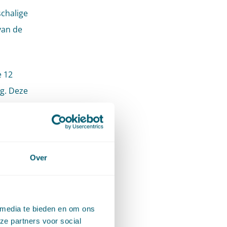
chalige
van de
e 12
ng. Deze
orziene
m niet?
 al
Over
n op
nt dat
 media te bieden en om ons
ze partners voor social