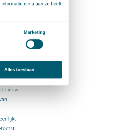
nformatie die u aan ze heeft
afstand
jk als
Marketing
Alles toestaan
et nieuw.
 van
r lijkt
toetst.