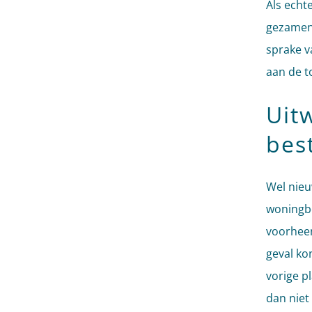
Als echt
gezamenl
sprake v
aan de t
Uit
bes
Wel nieu
woningbo
voorheen
geval ko
vorige p
dan niet