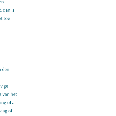
en
 dan is
et toe
n één
n
vige
s van het
ng of al
raag of