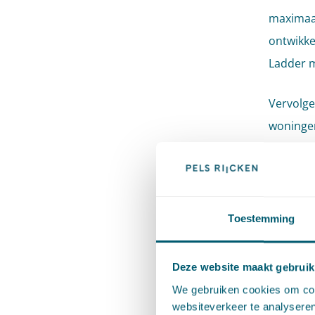
maximaal
ontwikke
Ladder m
Vervolge
woningen
beoogde 
woninge
De Afdel
overweeg
Toestemming
voorzag 
deze loc
Deze website maakt gebruik
voorligg
We gebruiken cookies om cont
deze won
websiteverkeer te analyseren