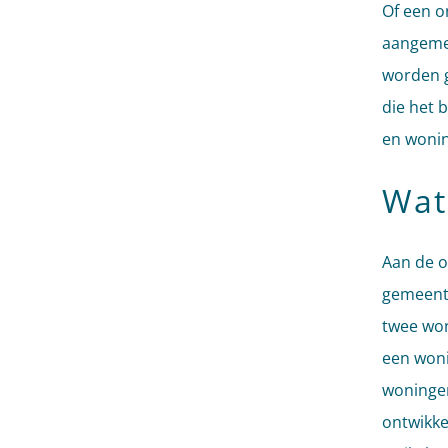
Of een o
aangemer
worden g
die het 
en wonin
Wat
Aan de o
gemeente
twee won
een woni
woningen
ontwikke