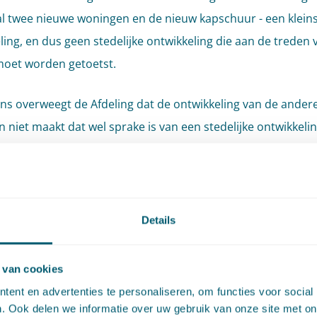
 twee nieuwe woningen en de nieuw kapschuur - een kleins
ling, en dus geen stedelijke ontwikkeling die aan de treden 
oet worden getoetst.
ns overweegt de Afdeling dat de ontwikkeling van de ander
 niet maakt dat wel sprake is van een stedelijke ontwikkeli
woningbouw kan niet als een met de bouw van de twee vo
n samenhangende ontwikkeling worden aangemerkt. Waaro
ing acht twee omstandigheden relevant hierbij. Ten eerste
t de Afdeling dat het voorheen geldende bestemmingsplan
Details
in een uitwerkingsplicht voor de bouw van nieuwe woninge
aties. Die uitwerkingsplicht wordt nu overgenomen in het
 van cookies
ende bestemmingsplan. Ten tweede acht de Afdeling releva
ent en advertenties te personaliseren, om functies voor social
ingen worden ontwikkeld op locaties verspreid over het
. Ook delen we informatie over uw gebruik van onze site met on