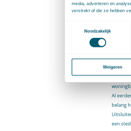
media, adverteren en analys
buitenge
verstrekt of die ze hebben v
tussen d
één won
Toestemmingsselectie
Noodzakelijk
Geen ste
Won
Weigeren
De overw
woningbo
Al eerde
belang h
Uitsluit
een sted