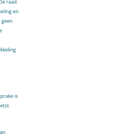
 De raad
keling en
t geen
e
kkeling
prake is
etst.
van