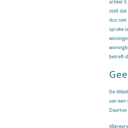
artikel 3
stelt da
dus niet
sprake i
woningen
woningbo
betreft 
Gee
De Afdel
van een 
Daartoe 
Allereer