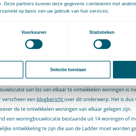
e. Deze partners kunnen deze gegevens combineren met andere i
bied van de gemeente Wassenaar. Vanwege de onderlinge 
erzameld op basis van uw gebruik van hun services.
e verschillende locaties, kunnen deze locaties niet gezamenli
ingbouwlocatie worden aangemerkt.
Voorkeuren
Statistieken
delijke ontwikkeling dus.
ingbouwlocatie
Selectie toestaan
eging van de Afdeling over het al dan niet aanmerken als
uwlocatie van los van elkaar te ontwikkelen woningen is ni
r verscheen een
blogbericht
over dit onderwerp. Het is dus
oever de te ontwikkelen woningen van elkaar gelegen zijn.
end een woningbouwlocatie bestaande uit 14 woningen of mee
elijke ontwikkeling te zijn die aan de Ladder moet worden ge