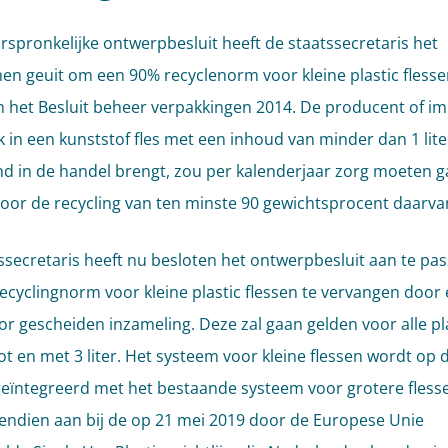
orspronkelijke ontwerpbesluit heeft de staatssecretaris het
n geuit om een 90% recyclenorm voor kleine plastic flesse
 het Besluit beheer verpakkingen 2014. De producent of i
k in een kunststof fles met een inhoud van minder dan 1 lite
d in de handel brengt, zou per kalenderjaar zorg moeten 
oor de recycling van ten minste 90 gewichtsprocent daarva
ssecretaris heeft nu besloten het ontwerpbesluit aan te pa
ecyclingnorm voor kleine plastic flessen te vervangen door
r gescheiden inzameling. Deze zal gaan gelden voor alle pl
ot en met 3 liter. Het systeem voor kleine flessen wordt op d
eïntegreerd met het bestaande systeem voor grotere flesse
vendien aan bij de op 21 mei 2019 door de Europese Unie