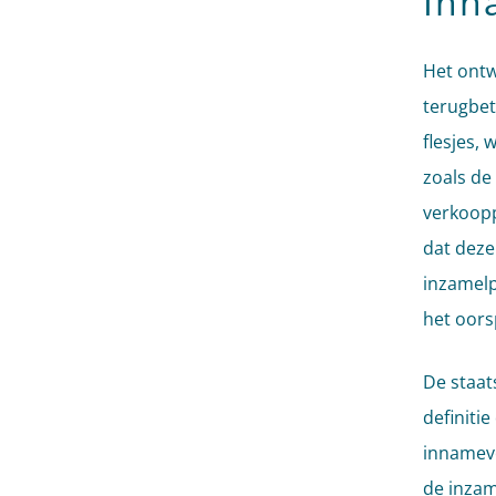
Inn
Het ontw
terugbet
flesjes,
zoals de
verkoopp
dat deze
inzamelp
het oors
De staat
definiti
innameve
de inzam