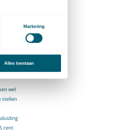
gekozen
 De
passing
Marketing
ermee
ver
oor grote
uit wel
Alles toestaan
sen wel
 stellen
nduiding
 cent.