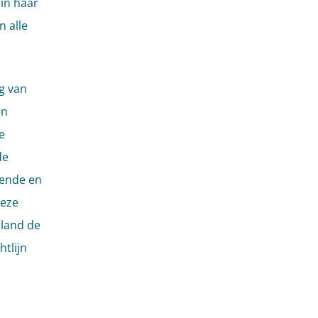
in haar
 alle
g van
en
e
de
pende en
deze
rland de
htlijn