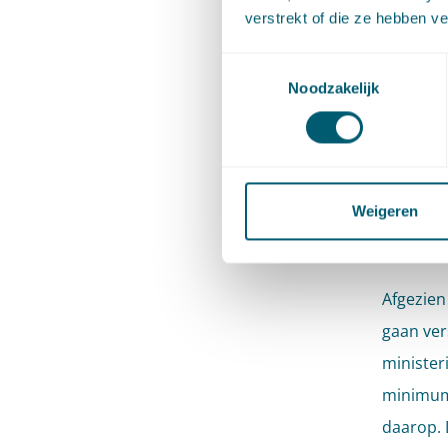
het zwer
verstrekt of die ze hebben v
de stati
Toestemmingsselectie
statiege
Noodzakelijk
op alle p
liggen d
statiege
kunststo
Weigeren
gaat geb
Afgezien
gaan vers
ministeri
minimumb
daarop. 