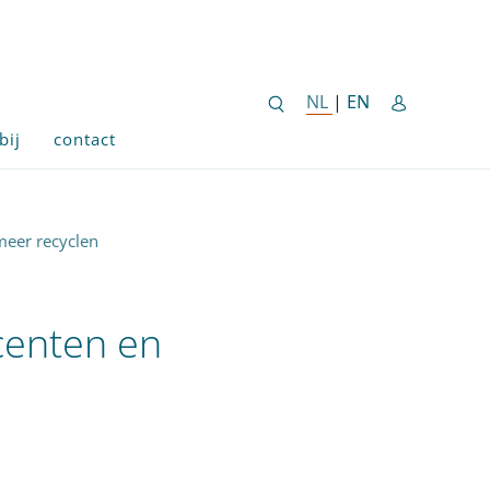
ENGLISH SITE 
NL
NEDERLANDSE SITE
|
EN
bij
contact
 meer recyclen
ucenten en