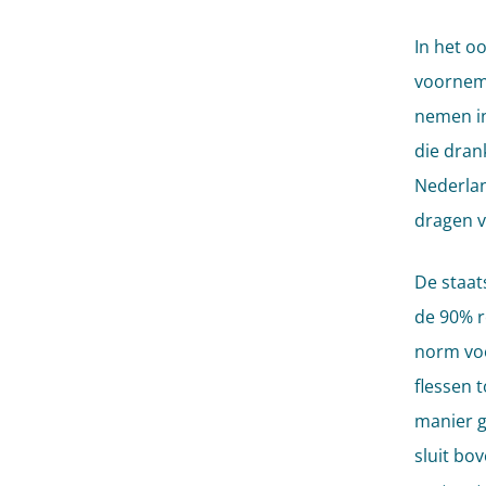
In het o
voorneme
nemen in
die dran
Nederlan
dragen v
De staat
de 90% r
norm voo
flessen t
manier g
sluit bo