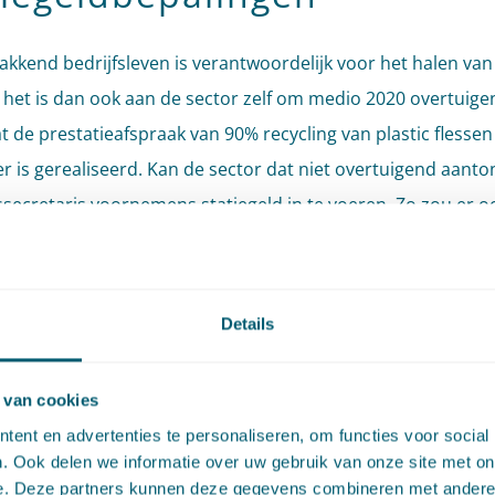
akkend bedrijfsleven is verantwoordelijk voor het halen van
het is dan ook aan de sector zelf om medio 2020 overtuige
t de prestatieafspraak van 90% recycling van plastic flessen
er is gerealiseerd. Kan de sector dat niet overtuigend aanton
ssecretaris voornemens statiegeld in te voeren. Zo zou er o
lastic flessen een statiegeldverplichting gaan gelden. De ra
bedrijfsleven wordt in 2020 onafhankelijk beoordeeld door 
e Leefomgeving en Transport (ILT).
Details
orspronkelijke ontwerpbesluit lag de focus op de invoering 
 van cookies
d voor kleine flesjes. Dit vanwege de bijdrage van juist dit t
ent en advertenties te personaliseren, om functies voor social
aan het zwerfafval en de plasticsoep. Nu het statiegeldsyst
. Ook delen we informatie over uw gebruik van onze site met on
essen goed werkt in Nederland en grote flessen niet of nauwel
e. Deze partners kunnen deze gegevens combineren met andere i