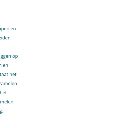
appen en
eiden
iggen op
n en
taat het
 zamelen
 het
amelen
g.