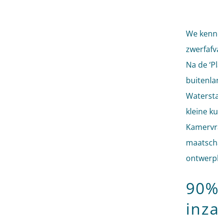
We kenne
zwerfafva
Na de ‘P
buitenla
Watersta
kleine k
Kamervra
maatschap
ontwerpb
90%
inz