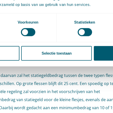
fafval terecht komen, heeft de staatssecretaris er nu voor 
erzameld op basis van uw gebruik van hun services.
egeldsystemen voor kleine en grotere flessen te integreren.
ldbepalingen zijn daarom in het aangepaste besluit van toe
Voorkeuren
Statistieken
lastic flessen voor frisdrank en water, tot en met 3 liter. Hi
e norm voor 90% gescheiden inzameling en de bepalingen o
ld direct in elkaars verlengde. Bovendien was het systeem v
fflessen nooit wettelijk vastgelegd, wat met dit ontwerpbesl
Selectie toestaan
euren.
 daarvan zal het statiegeldbedrag tussen de twee typen fles
chillen. Op grote flessen blijft dit 25 cent. Een spoedig op te
ële regeling zal voorzien in het voorschrijven van het
edrag van statiegeld voor de kleine flesjes, evenals de aa
Daarbij wordt gedacht aan een minimumbedrag van 10 of 15