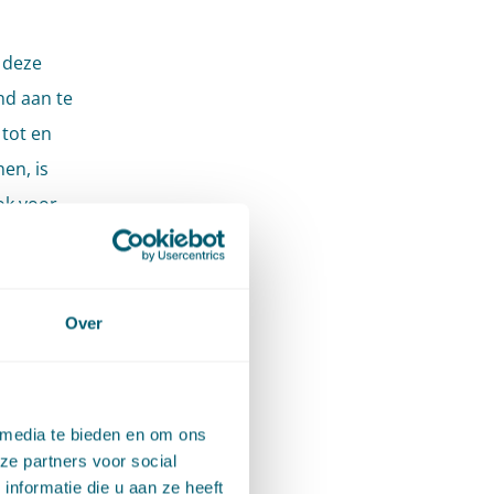
 deze
nd aan te
 tot en
en, is
ok voor
pportage
de
Over
van
ype
 media te bieden en om ons
eem voor
ze partners voor social
ijks in
nformatie die u aan ze heeft