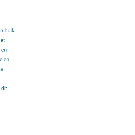
n buik.
het
 en
elen
Na
 dit