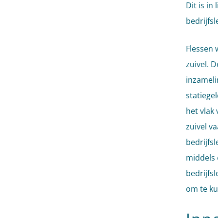
Dit is in
bedrijfs
Flessen 
zuivel. 
inzameli
statiege
het vlak
zuivel v
bedrijfs
middels e
bedrijfs
om te ku