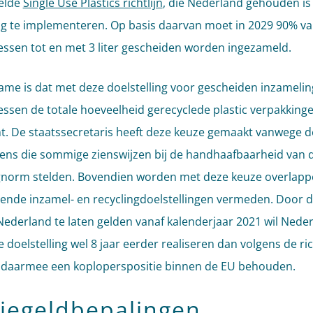
elde
Single Use Plastics richtlijn
, die Nederland gehouden is 
g te implementeren. Op basis daarvan moet in 2029 90% van
flessen tot en met 3 liter gescheiden worden ingezameld.
me is dat met deze doelstelling voor gescheiden inzamelin
flessen de totale hoeveelheid gerecyclede plastic verpakking
. De staatssecretaris heeft deze keuze gemaakt vanwege d
ens die sommige zienswijzen bij de handhaafbaarheid van 
gnorm stelden. Bovendien worden met deze keuze overlap
ende inzamel- en recyclingdoelstellingen vermeden. Door 
 Nederland te laten gelden vanaf kalenderjaar 2021 wil Nede
doelstelling wel 8 jaar eerder realiseren dan volgens de ric
daarmee een koploperspositie binnen de EU behouden.
tiegeldbepalingen