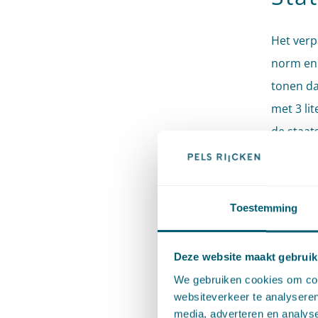
Het verp
norm en 
tonen da
met 3 lit
de staat
kleine p
van het 
Inspecti
Toestemming
In het o
Deze website maakt gebruik
statiegel
We gebruiken cookies om cont
flessen 
websiteverkeer te analyseren
grote fl
media, adverteren en analys