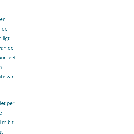
 en
n de
ligt,
van de
oncreet
n
hte van
iet per
e
 m.b.t.
s,