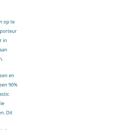
n op te
mporteur
r in
gaan
n.
ssen en
 een 90%
astic
ie
n. Dit