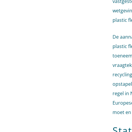
vastgest
wetgevin
plastic 
De aanna
plastic 
toeneemt
vraagtek
recyclin
opstapel
regel in
Europese 
moet en 
Sta