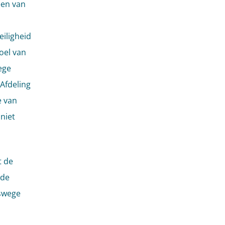
een van
eiligheid
doel van
ege
Afdeling
e van
niet
t de
 de
tswege