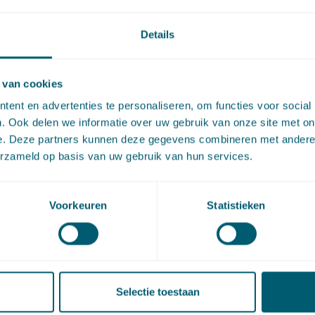
t dan ook dat de brandveiligheidsvoorschriften uit de Han
Details
ndleiding niet als standaardvoorschriften aan de van rech
e vergunning verbonden zijn. Het college gaat hiertegen in
 van cookies
ent en advertenties te personaliseren, om functies voor social
deel Afdeling
. Ook delen we informatie over uw gebruik van onze site met on
e. Deze partners kunnen deze gegevens combineren met andere i
erzameld op basis van uw gebruik van hun services.
ng geeft het college gelijk. Zij haalt eerst de Memorie van To
el 4:20e Awb (hierna: MvT) aan. Daaruit volgt dat een beschik
Voorkeuren
Statistieken
ge is onderworpen aan dezelfde voorschriften die gelden 
enomen beschikking. Er kan daarbij gedacht kan worden aan 
en gemeente aan een terrasvergunning standaard het voors
dat het sluitingstijdstip 23:00 uur is. Dit sluitingstijdstip gel
Selectie toestaan
de vergunning van rechtswege is verleend, zelfs wanneer in 