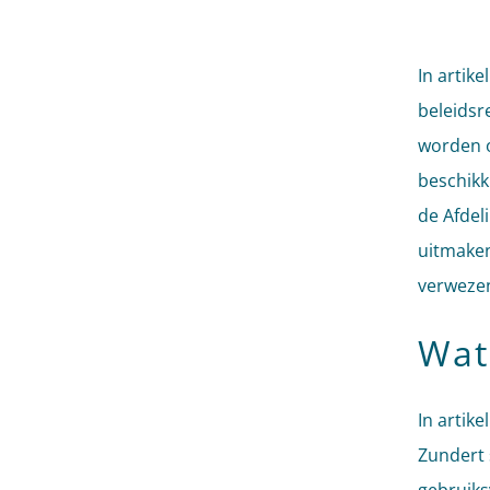
In artike
beleidsr
worden o
beschikk
de Afdeli
uitmaken
verweze
Wat
In artik
Zundert 