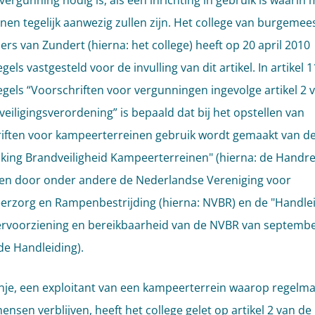
vergunning nodig is, als een inrichting in gebruik is waarin
nen tegelijk aanwezig zullen zijn. Het college van burgemee
rs van Zundert (hierna: het college) heeft op 20 april 2010
gels vastgesteld voor de invulling van dit artikel. In artikel 
egels “Voorschriften voor vergunningen ingevolge artikel 2 
eiligingsverordening” is bepaald dat bij het opstellen van
iften voor kampeerterreinen gebruik wordt gemaakt van d
king Brandveiligheid Kampeerterreinen" (hierna: de Handrei
en door onder andere de Nederlandse Vereniging voor
rzorg en Rampenbestrijding (hierna: NVBR) en de "Handle
rvoorziening en bereikbaarheid van de NVBR van septembe
 de Handleiding).
nje, een exploitant van een kampeerterrein waarop regelm
nsen verblijven, heeft het college gelet op artikel 2 van de