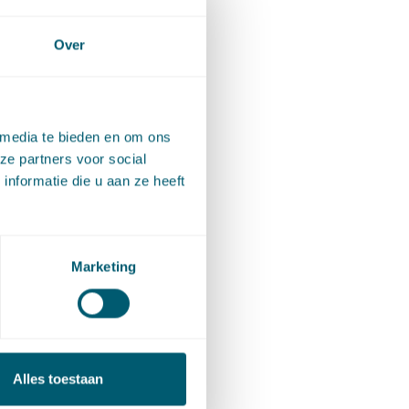
dreiking
Over
tswege
 hoger
 media te bieden en om ons
ze partners voor social
nformatie die u aan ze heeft
elichting
king van
Marketing
voor een
het geval
chrift
dt dan
Alles toestaan
de