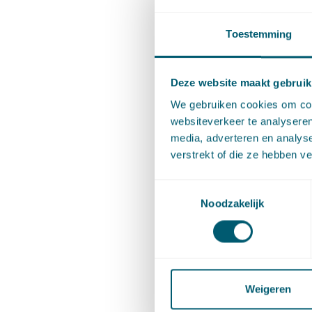
overweeg
Toestemming
en de Ha
verleend
beroep.
Deze website maakt gebruik
We gebruiken cookies om cont
Oor
websiteverkeer te analyseren
media, adverteren en analys
verstrekt of die ze hebben v
De Afdeli
bij artik
Toestemmingsselectie
Noodzakelijk
rechtswe
tijdig g
waarin e
verbindt 
Weigeren
ook als 