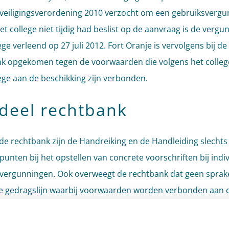
eiligingsverordening 2010 verzocht om een gebruiksvergu
t college niet tijdig had beslist op de aanvraag is de vergu
ge verleend op 27 juli 2012. Fort Oranje is vervolgens bij de
k opgekomen tegen de voorwaarden die volgens het colleg
ge aan de beschikking zijn verbonden.
deel rechtbank
de rechtbank zijn de Handreiking en de Handleiding slechts
punten bij het opstellen van concrete voorschriften bij indi
vergunningen. Ook overweegt de rechtbank dat geen sprake
e gedragslijn waarbij voorwaarden worden verbonden aan d
vergunningen, enkel omdat het college nog niet inhoudelijk
op andere aanvragen om een gebruiksvergunning. De recht