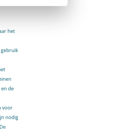
aar het
 gebruik
het
einen
g en de
u voor
jn nodig
 De