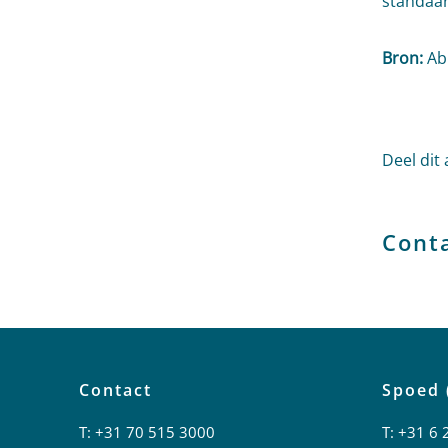
standaar
Bron:
AbR
Deel dit 
Cont
Contact
Spoed 
T:
+31 70 515 3000
T:
+31 6 