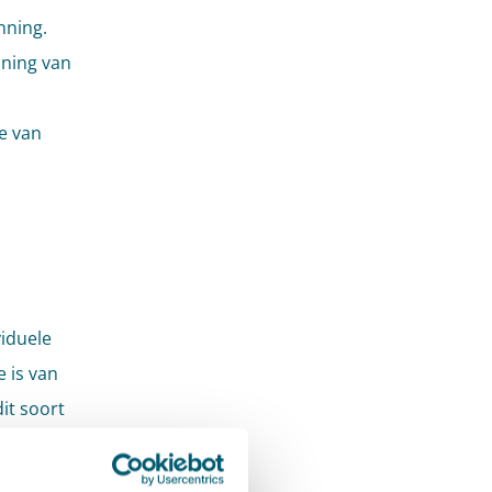
nning.
nning van
e van
viduele
 is van
it soort
 heeft
bank