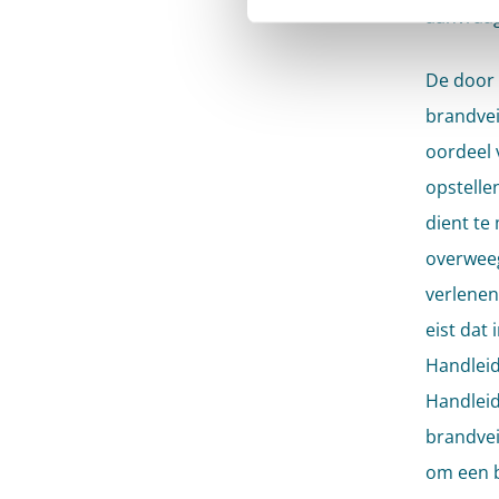
aanvraag
De door 
brandvei
oordeel 
opstelle
dient te
overweeg
verlenen
eist dat
Handleid
Handleid
brandvei
om een b