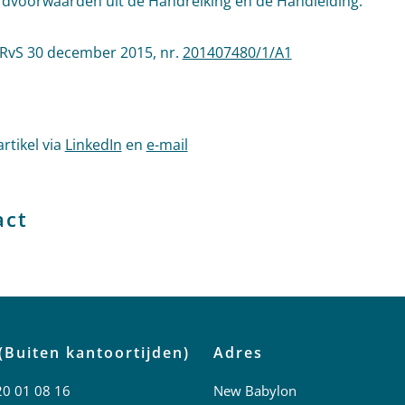
dvoorwaarden uit de Handreiking en de Handleiding.
vS 30 december 2015, nr.
201407480/1/A1
artikel via
LinkedIn
en
e-mail
act
(Buiten kantoortijden)
Adres
20 01 08 16
New Babylon