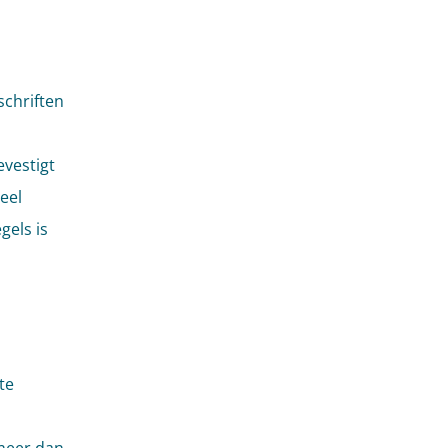
schriften
evestigt
eel
gels is
te