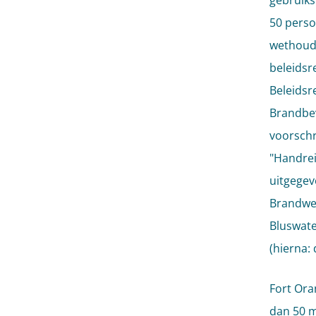
gebruiks
50 perso
wethoude
beleidsre
Beleidsr
Brandbev
voorschr
"Handrei
uitgegev
Brandwee
Bluswate
(hierna:
Fort Ora
dan 50 me