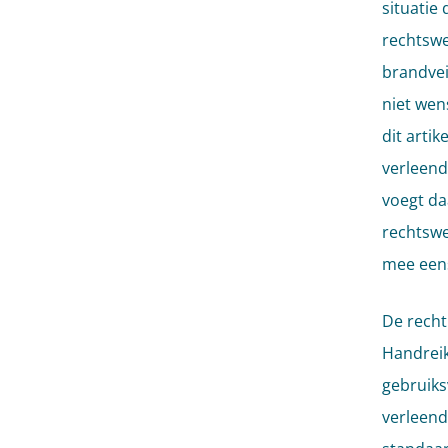
situatie
rechtswe
brandvei
niet wens
dit arti
verleend
voegt da
rechtswe
mee eens
De recht
Handreik
gebruiks
verleend