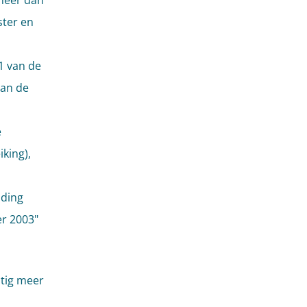
 meer dan
ster en
11 van de
van de
e
king),
iding
r 2003"
atig meer