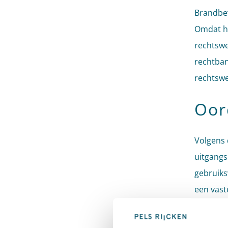
Brandbev
Omdat he
rechtswe
rechtban
rechtswe
Oor
Volgens 
uitgangs
gebruiks
een vast
gebruiks
beslist 