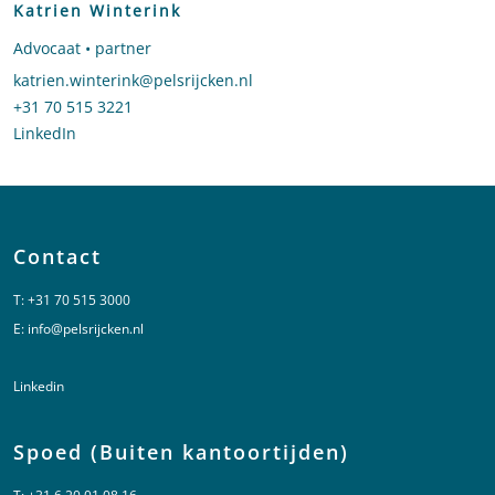
Katrien Winterink
Advocaat • partner
Stuur een e-mail naar Katrien Winterink
katrien.winterink@pelsrijcken.nl
Bel naar Katrien Winterink
+31 70 515 3221
LinkedIn
profiel van Katrien Winterink
Contact
T:
+31 70 515 3000
E:
info@pelsrijcken.nl
Linkedin
Spoed (Buiten kantoortijden)