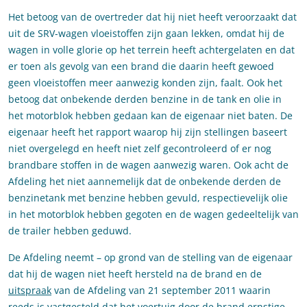
Het betoog van de overtreder dat hij niet heeft veroorzaakt dat
uit de SRV-wagen vloeistoffen zijn gaan lekken, omdat hij de
wagen in volle glorie op het terrein heeft achtergelaten en dat
er toen als gevolg van een brand die daarin heeft gewoed
geen vloeistoffen meer aanwezig konden zijn, faalt. Ook het
betoog dat onbekende derden benzine in de tank en olie in
het motorblok hebben gedaan kan de eigenaar niet baten. De
eigenaar heeft het rapport waarop hij zijn stellingen baseert
niet overgelegd en heeft niet zelf gecontroleerd of er nog
brandbare stoffen in de wagen aanwezig waren. Ook acht de
Afdeling het niet aannemelijk dat de onbekende derden de
benzinetank met benzine hebben gevuld, respectievelijk olie
in het motorblok hebben gegoten en de wagen gedeeltelijk van
de trailer hebben geduwd.
De Afdeling neemt – op grond van de stelling van de eigenaar
dat hij de wagen niet heeft hersteld na de brand en de
uitspraak
van de Afdeling van 21 september 2011 waarin
reeds is vastgesteld dat het voertuig door de brand ernstige