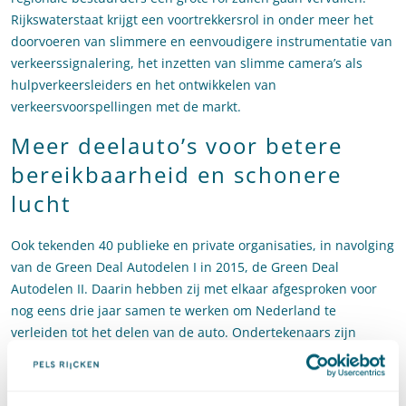
Rijkswaterstaat krijgt een voortrekkersrol in onder meer het
doorvoeren van slimmere en eenvoudigere instrumentatie van
verkeerssignalering, het inzetten van slimme camera’s als
hulpverkeersleiders en het ontwikkelen van
verkeersvoorspellingen met de markt.
Meer deelauto’s voor betere
bereikbaarheid en schonere
lucht
Ook tekenden 40 publieke en private organisaties, in navolging
van de Green Deal Autodelen I in 2015, de Green Deal
Autodelen II. Daarin hebben zij met elkaar afgesproken voor
nog eens drie jaar samen te werken om Nederland te
verleiden tot het delen van de auto. Ondertekenaars zijn
gemeenten, provincies, leasebedrijven, deelauto-aanbieders,
stichting Natuur en Milieu en het ministerie van Economische
Zaken en Klimaat (EZK). Doel van deze tweede deal is 700.000