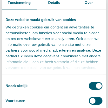
Toestemming
Details
Over
autodelers en 100.000 deelauto’s in 2021 te bewerkstelligen.
Op dit moment zijn er zo’n 41.000 deelauto’s en dat moeten er
dus stukken meer worden.
Deze website maakt gebruik van cookies
De Green Deal Autodelen II bestaat uit verschillende
We gebruiken cookies om content en advertenties te
initiatieven. Bij het halen van het rijbewijs, krijgt men straks
personaliseren, om functies voor social media te bieden
direct informatie mee over de mogelijkheden van autodelen. In
en om ons websiteverkeer te analyseren. Ook delen we
Utrecht gaat de gemeente autodelers belonen door
informatie over uw gebruik van onze site met onze
parkeerplekken op te heffen. Bewoners kunnen dan kiezen wat
partners voor social media, adverteren en analyse. Deze
ze daarvoor in de plaats willen: bijvoorbeeld groen of een
partners kunnen deze gegevens combineren met andere
speeltuin. Ook stellen gemeenten cadeaukaarten beschikbaar
informatie die u aan ze heeft verstrekt of die ze hebben
om deelauto’s gratis uit te proberen.
verzameld op basis van uw gebruik van hun services.
Onderzoek van het Planbureau voor de Leefomgeving (PBL)
laat zien dat autodelers 8 tot 13% minder CO2 uitstoten. Ook
Toestemmingsselectie
Noodzakelijk
het besparen van parkeerruimte en kosten van een
parkeervergunning zijn belangrijke overwegingen. Goede
vooruitzichten. Echter zal het delen van de vanzelfsprekende
Voorkeuren
auto die voor de deur staat, ook een cultuuromslag vereisen.