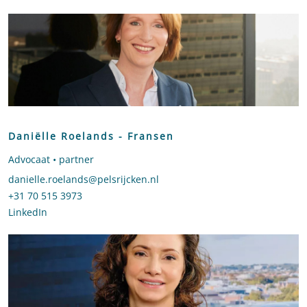
Daniëlle Roelands - Fransen
Advocaat • partner
Stuur een e-mail naar Daniëlle Roelands - Fransen
danielle.roelands@pelsrijcken.nl
Bel naar Daniëlle Roelands - Fransen
+31 70 515 3973
LinkedIn
profiel van Daniëlle Roelands - Fransen