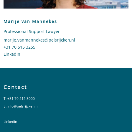
Marije van Mannekes
Professional Support Lawyer
Stuur een e-mail naar Marije van Mannekes
marije.vanmannekes@pelsrijcken.nl
Bel naar Marije van Mannekes
+31 70 515 3255
LinkedIn
profiel van Marije van Mannekes
Contact
T:
+31 70 515 3000
E:
info@pelsrijcken.nl
Linkedin