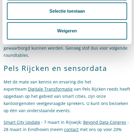
bepaling wat data nu eigenlijk is en wiens eigendom het is.
Selectie toestaan
Wat wil en kan de overheid reguleren op dit vlak en hoe pas je
de bestaande wetgeving en juridische kaders ten aanzien van
privacy en security van data praktisch toe in deze context?
Weigeren
Maar ook de vraag hoe de publieke belangen, de individuele
belangen (autonomie) èn de commerciële belangen
gewaarborgd kunnen worden. Genoeg stof dus voor volgende
roundtables.
Pels Rijcken en sensordata
Met de mate van kennis en ervaring die het
expertteam
Digitale Transformatie
van Pels Rijcken reeds heeft
opgedaan op het gebied van smart cities, zijn onze
kantoorgenoten veelgevraagde sprekers. U kunt ons bezoeken
op één van onderstaande events:
Smart City Update
- 7 maart in Rijswijk;
Beyond Data Congres
-
28 maart in Eindhoven (neem
contact
met ons op voor 20%