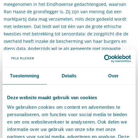
meegenomen in het Eindhovense gedachtengoed, waarvan
Ran Haase de grondlegger is. Zij zijn van mening dat een
marktpartij data mag verzamelen, mits deze gedeeld wordt
met iedereen. Dat leidt wel tot één van de grote ethische
kwesties met betrekking tot sensordata: de zorgplicht die de
overheid heeft inzake de bescherming van haar burgers en
diens data. Anderzijds wil je als gemeente niet innovatie
beperken door dataverzameling te veel te begrenzen.
Contractenrecht
Toestemming
Details
Over
Pelgrum stelde eveneens dat het niet wenselijk is om per
gemeente de omgang met sensordata te regelen. Anderen
Deze website maakt gebruik van cookies
beaamden dit. De omgang met sensordata kan efficiënter door
het gezamenlijk te reguleren. Wettelijk gezien zou dit binnen
We gebruiken cookies om content en advertenties te
het contractenrecht plaats kunnen vinden, maar kan een
personaliseren, om functies voor social media te bieden
gemeente in een gemeentelijke verordening eisen stellen aan
en om ons websiteverkeer te analyseren. Ook delen we
de verzameling en het gebruik van sensordata in de
informatie over uw gebruik van onze site met onze
binnenstad, als er geen contractuele relatie bestaat?
partners voor social media, adverteren en analyse. Deze