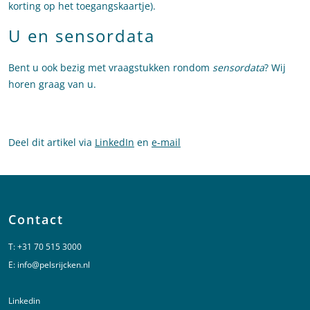
korting op het toegangskaartje).
U en sensordata
Bent u ook bezig met vraagstukken rondom
sensordata
? Wij
horen graag van u.
Deel dit artikel via
LinkedIn
en
e-mail
Contact
T:
+31 70 515 3000
E:
info@pelsrijcken.nl
Linkedin