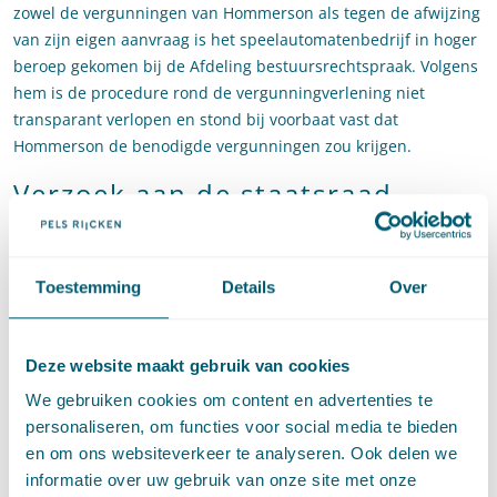
zowel de vergunningen van Hommerson als tegen de afwijzing
van zijn eigen aanvraag is het speelautomatenbedrijf in hoger
beroep gekomen bij de Afdeling bestuursrechtspraak. Volgens
hem is de procedure rond de vergunningverlening niet
transparant verlopen en stond bij voorbaat vast dat
Hommerson de benodigde vergunningen zou krijgen.
Verzoek aan de staatsraad
advocaat-generaal
De voorzitter heeft mr. Widdershoven gevraagd te
Toestemming
Details
Over
onderzoeken of er een (nationale) rechtsnorm is op grond
waarvan het bestuur bij het verdelen van schaarse
vergunning(en) gegadigden de gelegenheid moet bieden om
Deze website maakt gebruik van cookies
mee te dingen naar de beschikbare vergunning(en). Als hij die
We gebruiken cookies om content en advertenties te
vraag bevestigend beantwoordt, wil de voorzitter weten hoe
personaliseren, om functies voor social media te bieden
het bestuur gegadigden daarvan op de hoogte moet stellen en
en om ons websiteverkeer te analyseren. Ook delen we
welke procedure het moet volgen. Ook vraagt de voorzitter hoe
informatie over uw gebruik van onze site met onze
het bestuur rekening moet houden met de verschillende