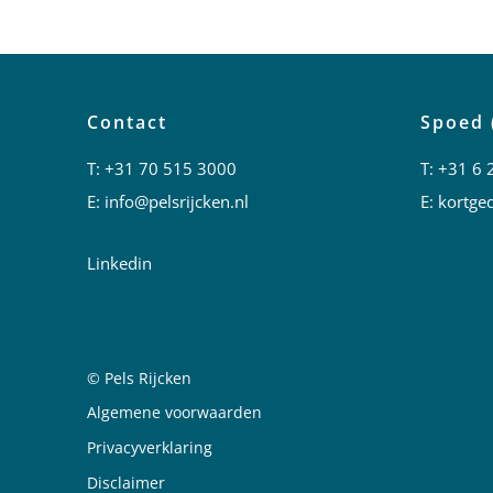
Contact
Spoed 
T:
+31 70 515 3000
T:
+31 6 
E:
info@pelsrijcken.nl
E:
kortged
Linkedin
© Pels Rijcken
Juridische informatie
Algemene voorwaarden
Privacyverklaring
Disclaimer