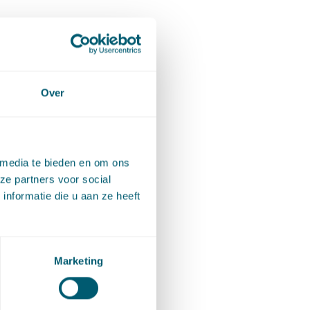
atie van
Over
ijdig en
ng
 media te bieden en om ons
ze partners voor social
e Kust’
nformatie die u aan ze heeft
terplan
e
rde
Marketing
ens
ust’