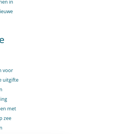
men in
nieuwe
e
n voor
 uitgifte
n
ning
 en met
p zee
n