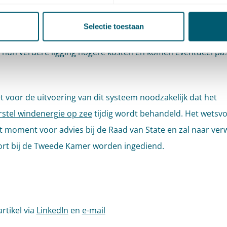
eerd. De bestaande vergunningen worden hierbij niet benut.
e gebieden ‘Hollandse Kust’ - die niet grenzen aan de 12-mi
Selectie toestaan
bieden ‘IJmuiden Ver’ en ‘Ten Noorden van de Waddeneilan
hun verdere ligging hogere kosten en komen eventueel pa
et voor de uitvoering van dit systeem noodzakelijk dat het
stel windenergie op zee
tijdig wordt behandeld. Het wetsvo
dit moment voor advies bij de Raad van State en zal naar ve
rt bij de Tweede Kamer worden ingediend.
artikel via
LinkedIn
en
e-mail