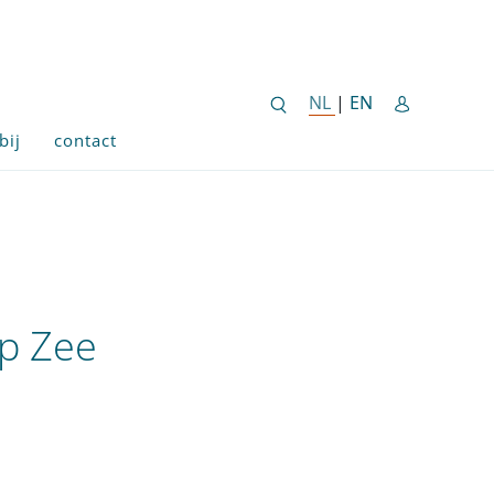
ENGLISH SITE 
NL
NEDERLANDSE SITE
|
EN
bij
contact
op Zee