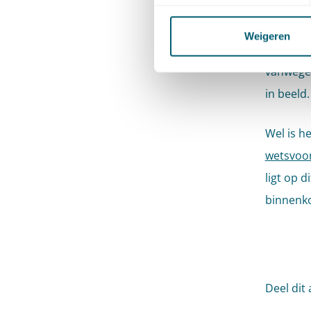
gerealis
hebben d
Weigeren
en de ge
vanwege 
in beeld.
Wel is h
wetsvoor
ligt op 
binnenko
Deel dit 