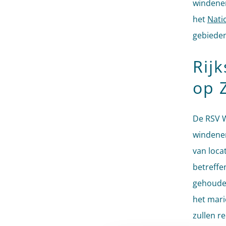
windener
het
Nati
gebieden
Rij
op 
De RSV W
windener
van loca
betreffe
gehoude
het mari
zullen r