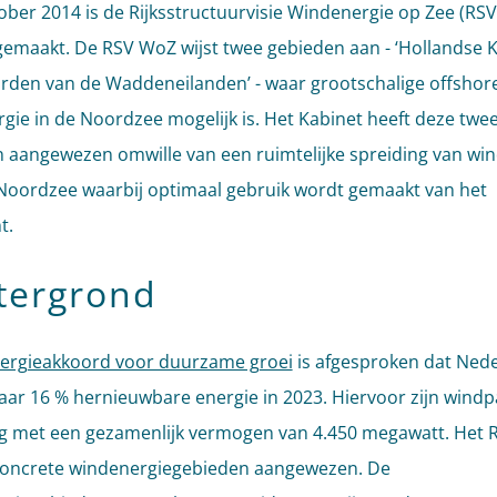
ober 2014 is de Rijksstructuurvisie Windenergie op Zee (RS
emaakt. De RSV WoZ wijst twee gebieden aan - ‘Hollandse K
rden van de Waddeneilanden’ - waar grootschalige offshor
gie in de Noordzee mogelijk is. Het Kabinet heeft deze twe
 aangewezen omwille van een ruimtelijke spreiding van wi
Noordzee waarbij optimaal gebruik wordt gemaakt van het
t.
tergrond
ergieakkoord voor duurzame groei
is afgesproken dat Ned
naar 16 % hernieuwbare energie in 2023. Hiervoor zijn wind
g met een gezamenlijk vermogen van 4.450 megawatt. Het Ri
concrete windenergiegebieden aangewezen. De