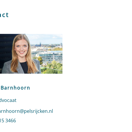
act
 Barnhoorn
dvocaat
n e-mail naar Lianne Barnhoorn
arnhoorn@pelsrijcken.nl
 Lianne Barnhoorn
15 3466
profiel van Lianne Barnhoorn