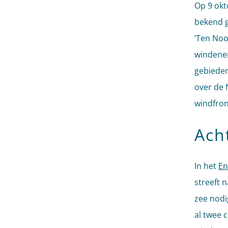
Op 9 okt
bekend g
‘Ten Noo
windener
gebieden
over de 
windfron
Ach
In het
En
streeft 
zee nodi
al twee 