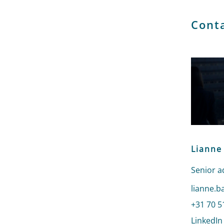
Cont
Lianne
Senior a
Stuur ee
lianne.b
Bel naar
+31 70 5
LinkedIn