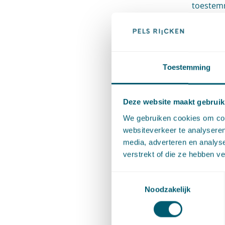
toestem
Verv
In de af
Toestemming
windener
zo kosten
Deze website maakt gebruik
Economi
We gebruiken cookies om cont
websiteverkeer te analyseren
gemaakt 
media, adverteren en analys
en ‘Ten 
verstrekt of die ze hebben v
aangewez
Toestemmingsselectie
gebieden
Noodzakelijk
ontwikke
worden d