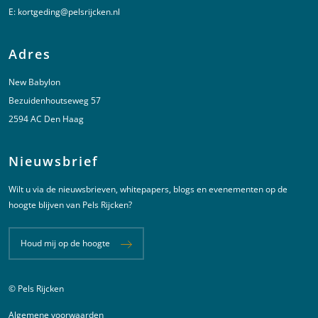
E:
kortgeding@pelsrijcken.nl
Adres
New Babylon
Bezuidenhoutseweg 57
2594 AC Den Haag
Nieuwsbrief
Wilt u via de nieuwsbrieven, whitepapers, blogs en evenementen op de
hoogte blijven van Pels Rijcken?
Houd mij op de hoogte
© Pels Rijcken
Juridische informatie
Algemene voorwaarden