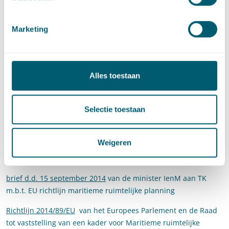
onderdeel van het Nationaal Waterplan en de Beleidsnota
Noordzee.
Marketing
In het Nationaal Waterplan 2009–2015, in de Beleidsnota
Noordzee, is deels al aandacht geschonken aan de vereisten
genoemd in de Richtlijn. In het Nationaal Waterplan 2 en de
Beleidsnota Noordzee 2015–2021 die nu in voorbereiding zijn,
Alles toestaan
wordt verdere uitwerking gegeven aan de vereisten die volgen
uit de Richtlijn.
Selectie toestaan
De Richtlijn zal tevens betrokken worden bij de
totstandkoming van de nieuwe Omgevingswet, die onder
andere de Wet ruimtelijke ordening op termijn zal vervangen.
Weigeren
Bronnen:
brief d.d. 15 september 2014
van de minister IenM aan TK
m.b.t. EU richtlijn maritieme ruimtelijke planning
Richtlijn 2014/89/EU
van het Europees Parlement en de Raad
tot vaststelling van een kader voor Maritieme ruimtelijke