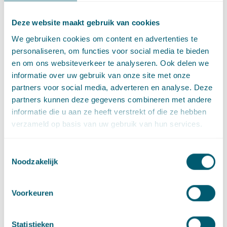
van probleemomschrijving, informatievergaring, planning,
besluitvorming, beheer, bewaking van de uitvoering,
Deze website maakt gebruik van cookies
grensoverschrijdende samenwerking en participatie van de
belanghebbenden omvat.
We gebruiken cookies om content en advertenties te
personaliseren, om functies voor social media te bieden
Implementatie van de Richtlijn
en om ons websiteverkeer te analyseren. Ook delen we
in nationale regelgeving
informatie over uw gebruik van onze site met onze
partners voor social media, adverteren en analyse. Deze
De Richtlijn dient twee jaar na inwerkingtreding te zijn
partners kunnen deze gegevens combineren met andere
geïmplementeerd in nationale regelgeving. De Nederlandse
informatie die u aan ze heeft verstrekt of die ze hebben
Staat moet uiterlijk per 31 maart 2021 een maritieme
verzameld op basis van uw gebruik van hun services.
ruimtelijke ordeningsplan of geïntegreerde
kustbeheerstrategie aan de Europese Commissie kunnen
Toestemmingsselectie
sturen.
Noodzakelijk
De minister liet weten dat al is aangevangen met
implementatie van de Richtlijn in nationale regelgeving. De
Voorkeuren
Richtlijn zal worden geïmplementeerd in de regelgeving op
grond van de Waterwet. Het maritieme ruimtelijk plan wordt
Statistieken