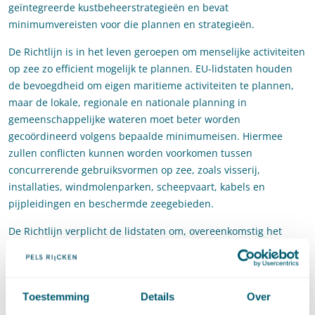
geïntegreerde kustbeheerstrategieën en bevat
minimumvereisten voor die plannen en strategieën.
De Richtlijn is in het leven geroepen om menselijke activiteiten
op zee zo efficient mogelijk te plannen. EU-lidstaten houden
de bevoegdheid om eigen maritieme activiteiten te plannen,
maar de lokale, regionale en nationale planning in
gemeenschappelijke wateren moet beter worden
gecoördineerd volgens bepaalde minimumeisen. Hiermee
zullen conflicten kunnen worden voorkomen tussen
concurrerende gebruiksvormen op zee, zoals visserij,
installaties, windmolenparken, scheepvaart, kabels en
pijpleidingen en beschermde zeegebieden.
De Richtlijn verplicht de lidstaten om, overeenkomstig het
nationaal en internationaal recht, maritieme ruimtelijke
ordening en geïntegreerd kustbeheer toe te passen met het
oog op een ecosysteem-benadering. Lidstaten dienen een of
Toestemming
Details
Over
meer processen in het leven te roepen die de volledige cyclus