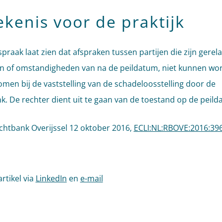
ekenis voor de praktijk
spraak laat zien dat afspraken tussen partijen die zijn gerel
en of omstandigheden van na de peildatum, niet kunnen wo
en bij de vaststelling van de schadeloosstelling door de
k. De rechter dient uit te gaan van de toestand op de peild
chtbank Overijssel 12 oktober 2016,
ECLI:NL:RBOVE:2016:39
artikel via
LinkedIn
en
e-mail
l tags