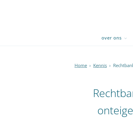
over ons
Home
›
Kennis
›
Rechtbank
Rechtban
onteig