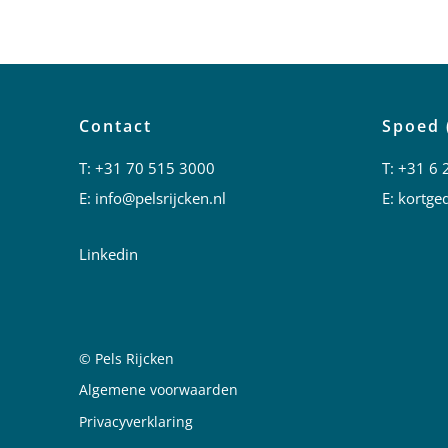
Contact
Spoed 
T:
+31 70 515 3000
T:
+31 6 
E:
info@pelsrijcken.nl
E:
kortged
Linkedin
© Pels Rijcken
Juridische informatie
Algemene voorwaarden
Privacyverklaring