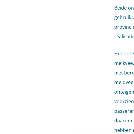
Beide on
gebruik 
provinci
realisat
Het onte
melkvee.
niet ber
meldveeh
onteigen
voorzien
passeren
daarom v
hebben e