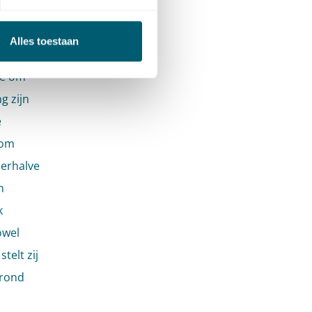
ding van
jke
Alles toestaan
016 heeft
de om
g zijn
e
 om
derhalve
n
k
owel
telt zij
grond