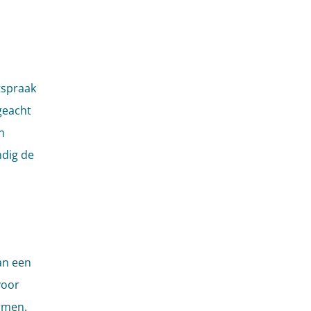
tspraak
geacht
n
ndig de
an een
voor
ormen.