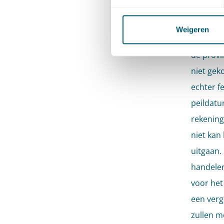
de doorg
de pacht
Weigeren
overblij
de provi
niet gek
echter f
peildatu
rekening
niet kan
uitgaan.
handele
voor het 
een verg
zullen 