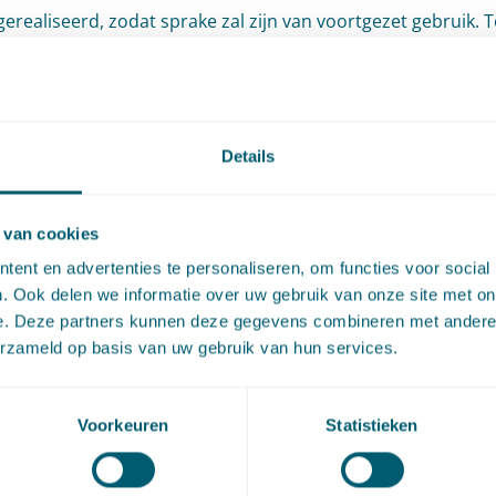
erealiseerd, zodat sprake zal zijn van voortgezet gebruik. T
 is door de provincie toegelicht dat in overleg met de pacht
 is gemaakt en voorhanden is. Daardoor kwam de vraag n
e de rechtbank het (bijkomende) aanbod voor vervangend
Details
eoordelen.
 oordeelt de rechtbank?
 van cookies
ent en advertenties te personaliseren, om functies voor social
. Ook delen we informatie over uw gebruik van onze site met on
bank stelt voorop dat het aan haar is zelfstandig te bepalen
e. Deze partners kunnen deze gegevens combineren met andere i
osstelling de pachter als belanghebbende toekomt. Daarbij i
erzameld op basis van uw gebruik van hun services.
onden aan de standpunten van partijen of aan het
genadvies. De bij pleidooi gebleken omstandigheid dat part
Voorkeuren
Statistieken
lijk eens zijn geworden over een voor de schadeberekening 
 uitgangspunt maakt dat niet anders. De keuze van de pac