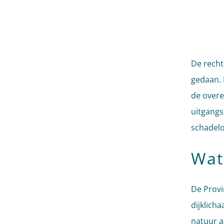
De recht
gedaan. 
de overe
uitgangs
schadelo
Wat
De Provi
dijklich
natuur a