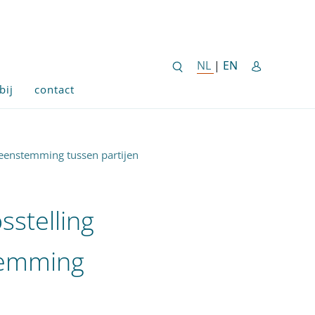
ENGLISH SITE 
NL
NEDERLANDSE SITE
|
EN
bij
contact
ereenstemming tussen partijen
sstelling
temming