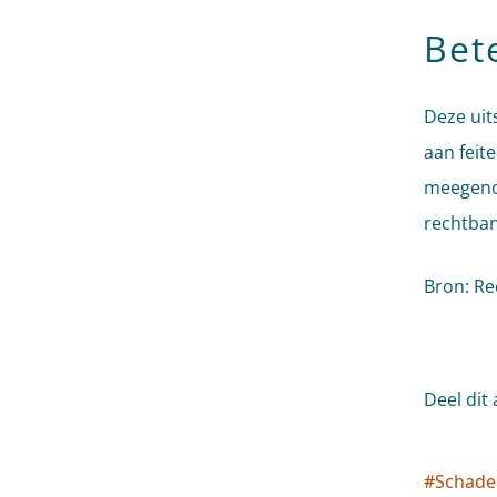
Bet
Deze uit
aan feit
meegenom
rechtban
Bron: Re
Deel dit 
#
Schade
Socia