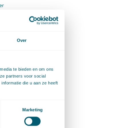
er
er een
aar
e grond
Over
 media te bieden en om ons
ze partners voor social
 welke
nformatie die u aan ze heeft
s zij
ijen het
Marketing
te
hter voor