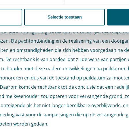
ang is, zo begrijpt de rechtbank, gerelateerd aan de ontbin
 ten behoeve van de realisatie van de natuur op het westeli
Selectie toestaan
vende. Vanwege het eindigen van de pacht op 1 november 2
ncie voor voortgezet gebruik van het westelijke overblijven
ozen. De pachtontbinding en de realisering van een doorgan
eiten en omstandigheden die zich hebben voorgedaan na d
m. De rechtbank is van oordeel dat zij de wens van partijen
 te houden met deze nadere ontwikkelingen na peildatum 
 honoreren en dus van de toestand op peildatum zal moete
 Daarom komt de rechtbank tot de conclusie dat een redelij
nd melkveehouder zou opteren voor vervangende grond, z
onteigende als het niet langer bereikbare overblijvende, en s
oeding vast voor de aanpassingen die op de vervangende 
moeten worden gedaan.