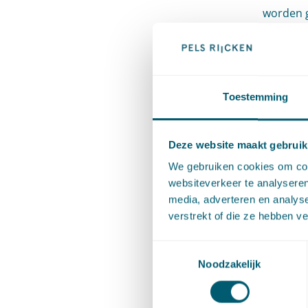
worden g
pleidooi
doorgang
voren ho
Toestemming
moest b
Hoe
Deze website maakt gebruik
We gebruiken cookies om cont
websiteverkeer te analyseren
De recht
media, adverteren en analys
schadelo
verstrekt of die ze hebben v
niet geb
Toestemmingsselectie
deskundi
Noodzakelijk
uiteinde
hanteren