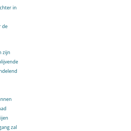
chter in
r de
 zijn
blijvende
andelend
kunnen
had
ijen
gang zal