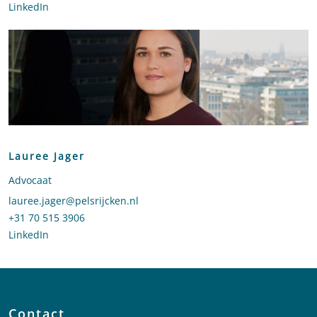
LinkedIn
profiel van Matthijs Timmer
Lauree Jager
Advocaat
Stuur een e-mail naar Lauree Jager
lauree.jager@pelsrijcken.nl
Bel naar Lauree Jager
+31 70 515 3906
LinkedIn
profiel van Lauree Jager
Contact