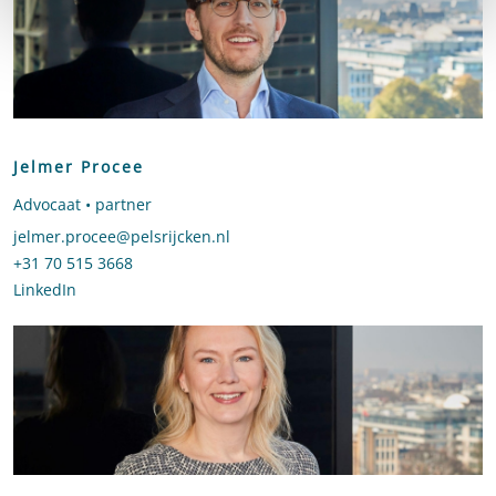
Jelmer Procee
Advocaat • partner
Stuur een e-mail naar Jelmer Procee
jelmer.procee@pelsrijcken.nl
Bel naar Jelmer Procee
+31 70 515 3668
LinkedIn
profiel van Jelmer Procee