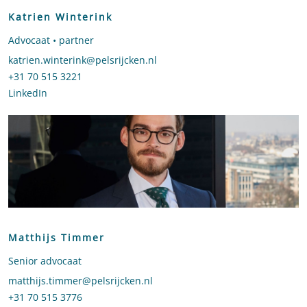
Katrien Winterink
Advocaat • partner
Stuur een e-mail naar Katrien Winterink
katrien.winterink@pelsrijcken.nl
Bel naar Katrien Winterink
+31 70 515 3221
LinkedIn
profiel van Katrien Winterink
Matthijs Timmer
Senior advocaat
Stuur een e-mail naar Matthijs Timmer
matthijs.timmer@pelsrijcken.nl
Bel naar Matthijs Timmer
+31 70 515 3776