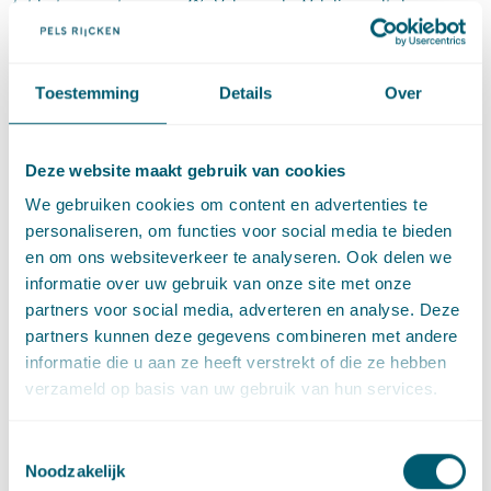
tot het percentage van 4%. Volgens de Afdeling valt de
uitbreiding van een bestaand recreatieterrein te beschouwen
als een normale maatschappelijke ontwikkeling die geregeld in
Nederland voorkomt. Vast staat echter dat de uitbreiding niet
Toestemming
Details
Over
kon worden gerealiseerd zonder de ontsluitingsweg, die op
voormalige natuurgronden is komen te liggen en daardoor niet
binnen de ruimtelijke structuur van de omgeving past. Verder
Deze website maakt gebruik van cookies
is niet gebleken dat de ontwikkeling past in het langjarig
We gebruiken cookies om content en advertenties te
gemeentelijke beleid. In die omstandigheden acht de Afdeling
personaliseren, om functies voor social media te bieden
een percentage van 2% redelijk.
en om ons websiteverkeer te analyseren. Ook delen we
Wat kunt u met deze
informatie over uw gebruik van onze site met onze
partners voor social media, adverteren en analyse. Deze
uitspraak?
partners kunnen deze gegevens combineren met andere
informatie die u aan ze heeft verstrekt of die ze hebben
De uitspraken maken duidelijk dat het normaal
verzameld op basis van uw gebruik van hun services.
maatschappelijk risico op een hoger percentage dan het
wettelijk minimumforfait van 2% uitkomt indien aan twee
Toestemmingsselectie
criteria is voldaan. Ten eerste moet sprake zijn van een
Noodzakelijk
normale maatschappelijke ontwikkeling en ten tweede moet