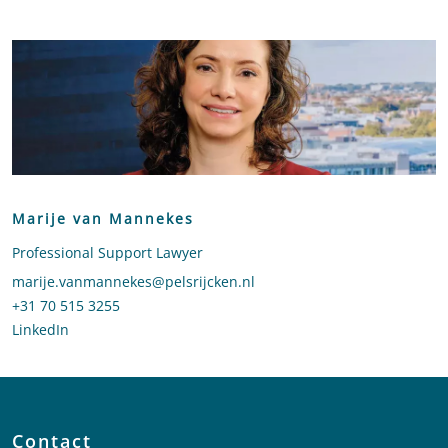
Marije van Mannekes
Professional Support Lawyer
Stuur een e-mail naar Marije van Mannekes
marije.vanmannekes@pelsrijcken.nl
Bel naar Marije van Mannekes
+31 70 515 3255
LinkedIn
profiel van Marije van Mannekes
Contact