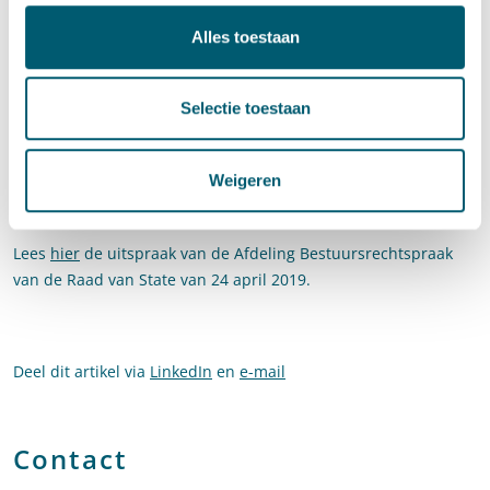
Afdeling.
Alles toestaan
Praktisch belang van de zaak
Gemeenten opgelet dus! Zowel het plaatsen van een dakgoot
Selectie toestaan
boven een naastgelegen perceel als het afstromend water van
deze dakgoot levert een evidente privaatrechtelijke
Weigeren
belemmering op. Bij het verlenen van omgevingsvergunningen
voor bouwen zeker iets om rekening mee te houden.
Lees
hier
de uitspraak van de Afdeling Bestuursrechtspraak
van de Raad van State van 24 april 2019.
Deel dit artikel via
LinkedIn
en
e-mail
Contact