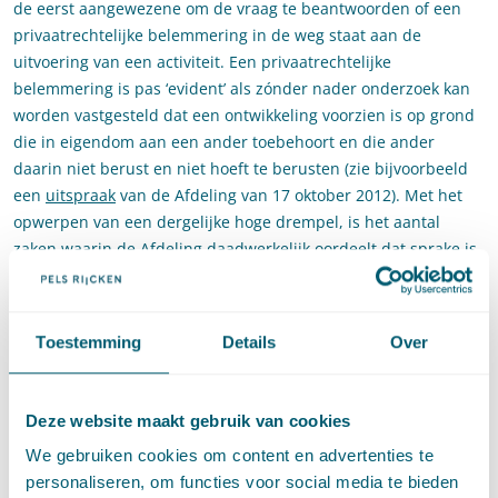
de eerst aangewezene om de vraag te beantwoorden of een
privaatrechtelijke belemmering in de weg staat aan de
uitvoering van een activiteit. Een privaatrechtelijke
belemmering is pas ‘evident’ als zónder nader onderzoek kan
worden vastgesteld dat een ontwikkeling voorzien is op grond
die in eigendom aan een ander toebehoort en die ander
daarin niet berust en niet hoeft te berusten (zie bijvoorbeeld
een
uitspraak
van de Afdeling van 17 oktober 2012). Met het
opwerpen van een dergelijke hoge drempel, is het aantal
zaken waarin de Afdeling daadwerkelijk oordeelt dat sprake is
van een evidente privaatrechtelijke belemmering dan ook
schaars.
Oordeel Afdeling
Toestemming
Details
Over
En dat maakt deze uitspraak interessant. De Afdeling stelt
Deze website maakt gebruik van cookies
allereerst vast dat het bouwplan voorziet in plaatsing van een
dakgoot boven het naburige perceel van de buurvrouw. Dit
We gebruiken cookies om content en advertenties te
levert volgens de Afdeling, los van de vraag hoe de afwatering
personaliseren, om functies voor social media te bieden