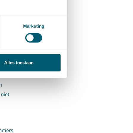
Marketing
nten
chting en
loiteert
jk voor
Alles toestaan
aar
n
 niet
 immers