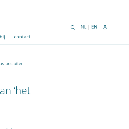
ENGLISH SITE 
NL
NEDERLANDSE SITE
|
EN
bij
contact
us-besluiten
an ‘het
n