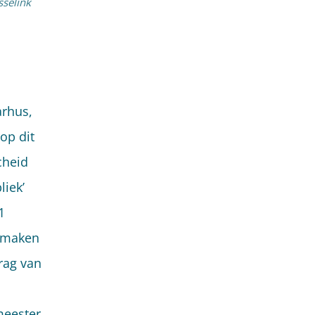
selink
arhus,
op dit
cheid
liek’
1
itmaken
drag van
meester