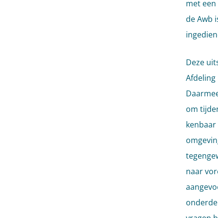
met een 
de Awb i
ingedien
Deze uit
Afdeling
Daarmee 
om tijde
kenbaar t
omgeving
tegengew
naar vor
aangevoe
onderde