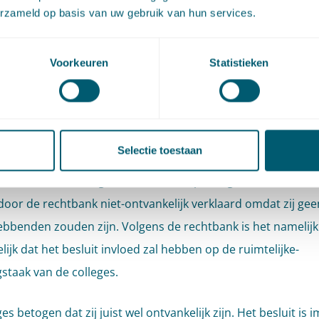
erzameld op basis van uw gebruik van hun services.
1
Voorkeuren
Statistieken
ege van burgemeester en wethouders van de gemeente Dro
 een omgevingsvergunning voor het veranderen van de inri
ng van Walibi. Op het terrein waar de vergunning op ziet exp
et pretpark, maar ook een evenemententerrein, voornameli
Selectie toestaan
stivals. De colleges van de gemeenten Nunspeet, Elburg en
k (verder: de colleges) stellen beroep in tegen dit besluit m
oor de rechtbank niet-ontvankelijk verklaard omdat zij gee
bbenden zouden zijn. Volgens de rechtbank is het namelijk
ijk dat het besluit invloed zal hebben op de ruimtelijke-
staak van de colleges.
es betogen dat zij juist wel ontvankelijk zijn. Het besluit is