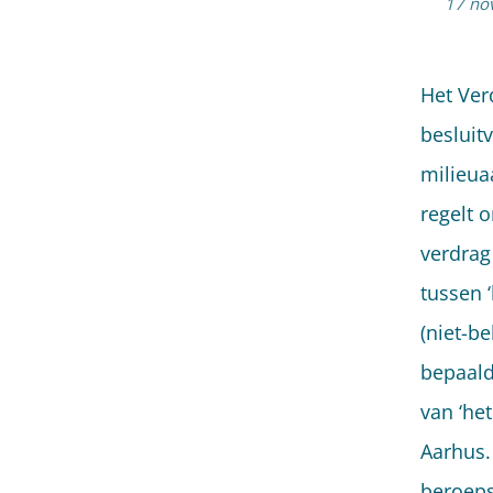
17 no
Het Ver
besluit
milieua
regelt 
verdrag
tussen 
(niet-b
bepaald
van ‘het
Aarhus.
beroeps