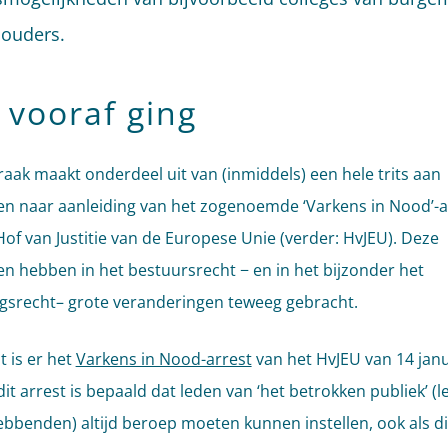
ouders.
 vooraf ging
raak maakt onderdeel uit van (inmiddels) een hele trits aan
en naar aanleiding van het zogenoemde ‘Varkens in Nood’-a
Hof van Justitie van de Europese Unie (verder: HvJEU). Deze
en hebben in het bestuursrecht − en in het bijzonder het
srecht– grote veranderingen teweeg gebracht.
t is er het
Varkens in Nood-arrest
van het HvJEU van 14 janu
dit arrest is bepaald dat leden van ‘het betrokken publiek’ (l
bbenden) altijd beroep moeten kunnen instellen, ook als dit