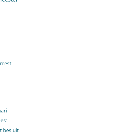
rrest
ari
ees:
 besluit