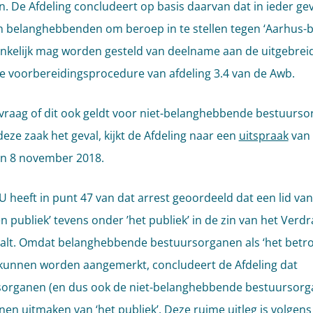
. De Afdeling concludeert op basis daarvan dat in ieder gev
n belanghebbenden om beroep in te stellen tegen ‘Aarhus-b
ankelijk mag worden gesteld van deelname aan de uitgebrei
 voorbereidingsprocedure van afdeling 3.4 van de Awb.
vraag of dit ook geldt voor niet-belanghebbende bestuurso
deze zaak het geval, kijkt de Afdeling naar een
uitspraak
van 
n 8 november 2018.
U heeft in punt 47 van dat arrest geoordeeld dat een lid van
n publiek’ tevens onder ’het publiek’ in de zin van het Verd
alt. Omdat belanghebbende bestuursorganen als ‘het betr
 kunnen worden aangemerkt, concludeert de Afdeling dat
organen (en dus ook de niet-belanghebbende bestuursorg
nen uitmaken van ‘het publiek’. Deze ruime uitleg is volgens