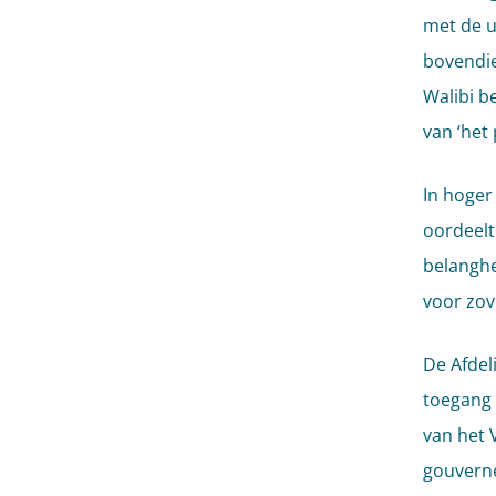
met de u
bovendie
Walibi b
van ‘het
In hoger
oordeelt 
belanghe
voor zov
De Afdeli
toegang 
van het 
gouverne