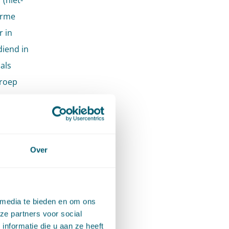
(niet-
orme
 in
diend in
als
eroep
n de
de
Over
e Awb,
egenen
 media te bieden en om ons
ze partners voor social
nformatie die u aan ze heeft