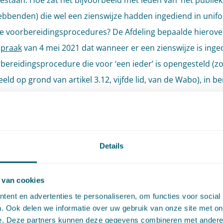
estaan. Hoe zat het bijvoorbeeld met leden van ‘het publiek’ 
bbenden) die wel een zienswijze hadden ingediend in unif
 voorbereidingsprocedures? De Afdeling bepaalde hierover
spraak
van 4 mei 2021 dat wanneer er een zienswijze is inge
bereidingsprocedure die voor ‘een ieder’ is opengesteld (zo
eld op grond van artikel 3.12, vijfde lid, van de Wabo), in b
eis van belanghebbendheid kan worden gesteld. Die stap va
 bespraken wij in ons
blog
van 5 mei 2021.
oven besproken uitspraken raken voornamelijk drie zaken: 
Details
 openbare voorbereidingsprocedure uit afdeling 3.4 van d
ep tegen een besluit dat voortkomt uit die procedure en d
 van cookies
p willen instellen tegen dat besluit.
ent en advertenties te personaliseren, om functies voor social
. Ook delen we informatie over uw gebruik van onze site met on
uitspraak van 27 oktober
e. Deze partners kunnen deze gegevens combineren met andere i