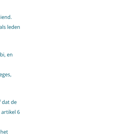
iend.
als leden
bi, en
eges,
f dat de
artikel 6
 het