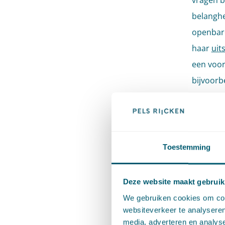
vragen b
belanghe
openbare
haar
uit
een voor
bijvoorbe
niet de 
Afdeling
De hierb
Toestemming
uniforme
het bero
Deze website maakt gebruik
die beroe
We gebruiken cookies om cont
websiteverkeer te analyseren
De 
media, adverteren en analys