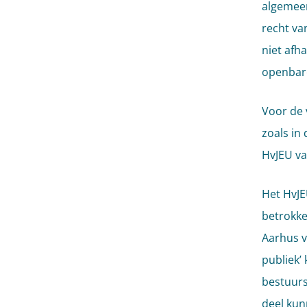
algemeen
recht va
niet afh
openbare
Voor de 
zoals in 
HvJEU va
Het HvJE
betrokke
Aarhus v
publiek’
bestuurs
deel kun