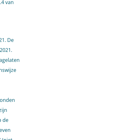
.4 van
21. De
 2021.
nagelaten
nswijze
ronden
ijn
p de
leven