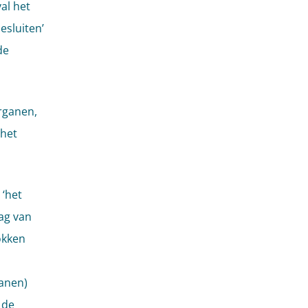
al het
esluiten’
de
rganen,
het
 ‘het
rag van
okken
anen)
 de