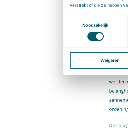
verstrekt of die ze hebben v
202
Toestemmingsselectie
Noodzakelijk
Het coll
verleent
de werki
Walibi h
Weigeren
muziekfe
Oldebroe
worden d
belanghe
aannemel
ordening
De colleg