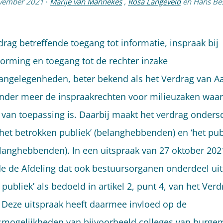
vember 2021
·
Marije van Mannekes
,
Rosa Langeveld
en
Hans Bes
drag betreffende toegang tot informatie, inspraak bij
vorming en toegang tot de rechter inzake
angelegenheden, beter bekend als het Verdrag van A
onder meer de inspraakrechten voor milieuzaken waar
 van toepassing is. Daarbij maakt het verdrag onders
‘het betrokken publiek’ (belanghebbenden) en ‘het pub
elanghebbenden). In een uitspraak van 27 oktober 202
e de Afdeling dat ook bestuursorganen onderdeel u
 publiek’ als bedoeld in artikel 2, punt 4, van het Ver
 Deze uitspraak heeft daarmee invloed op de
mogelijkheden van bijvoorbeeld colleges van burge