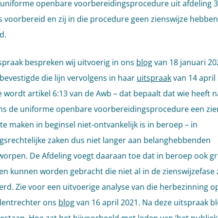
uniforme openbare voorbereidingsprocedure uit afdeling 3
s voorbereid en zij in die procedure geen zienswijze hebben
d.
spraak bespreken wij uitvoerig in ons
blog
van 18 januari 20
 bevestigde die lijn vervolgens in haar
uitspraak
van 14 april
wordt artikel 6:13 van de Awb – dat bepaalt dat wie heeft 
ns de uniforme openbare voorbereidingsprocedure een zie
e maken in beginsel niet-ontvankelijk is in beroep – in
srechtelijke zaken dus niet langer aan belanghebbenden
orpen. De Afdeling voegt daaraan toe dat in beroep ook g
en kunnen worden gebracht die niet al in de zienswijzefase z
rd. Zie voor een uitvoerige analyse van die herbezinning o
lentrechter ons
blog
van 16 april 2021. Na deze uitspraak b