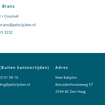
 Brans
 • Counsel
n e-mail naar Edward Brans
rans@pelsrijcken.nl
 Edward Brans
15 3232
profiel van Edward Brans
(Buiten kantoortijden)
Adres
20 01 08 16
New Babylon
ing@pelsrijcken.nl
Bezuidenhoutseweg 57
2594 AC Den Haag