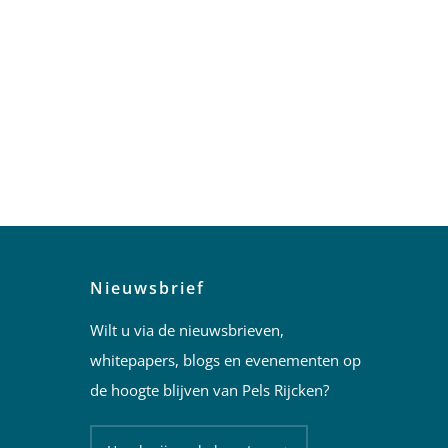
Nieuwsbrief
Wilt u via de nieuwsbrieven,
whitepapers, blogs en evenementen op
de hoogte blijven van Pels Rijcken?