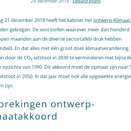
24 december 2018
·
Edward Brans
ag 21 december 2018 heeft het kabinet het
ontwerp-Klimaat
en gekregen. De voorstellen waarover meer dan honderd 
open maanden aan de diverse sectortafels druk hebben
deld. En dat alles met één groot doel: klimaatverandering
an door de CO
-uitstoot in 2030 te verminderen met bijna de
2
n opzichte van 1990. Dit akkoord moet de opmaat zijn naar
itstoot in 2050. In dat jaar moet ook alle opgewekte energie
 zijn.
prekingen ontwerp-
maatakkoord