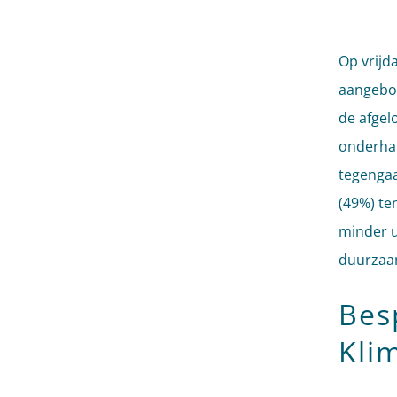
Op vrijd
aangebod
de afgel
onderhan
tegenga
(49%) te
minder u
duurzaam
Bes
Kli