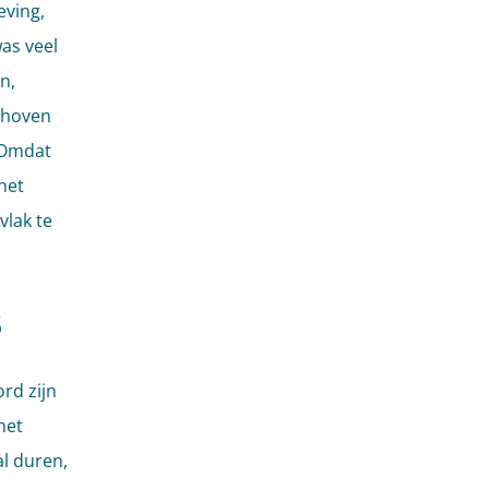
ving,
was veel
n,
choven
 Omdat
het
vlak te
B
rd zijn
het
l duren,