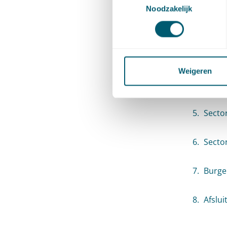
Noodzakelijk
Secto
Sector
Weigeren
Secto
Sector
Secto
Burger
Afslui