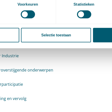
Voorkeuren
Statistieken
r Gebouwde omgeving
 Mobiliteit
Selectie toestaan
r Landbouw en landgebruik
 Industrie
roverstijgende onderwerpen
participatie
ting en vervolg