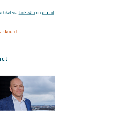
artikel via
LinkedIn
en
e-mail
takkoord
l tags
act