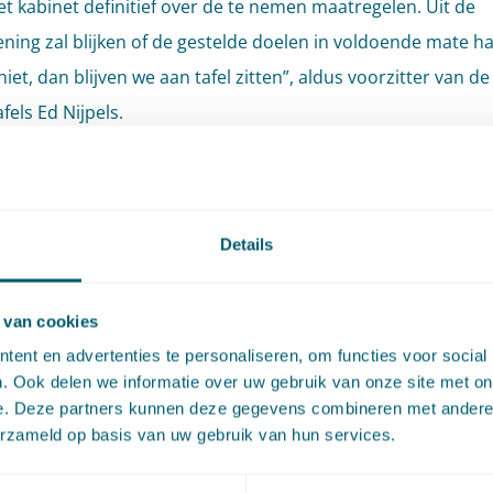
het kabinet definitief over de te nemen maatregelen. Uit de
ning zal blijken of de gestelde doelen in voldoende mate h
 niet, dan blijven we aan tafel zitten”, aldus voorzitter van de
fels Ed Nijpels.
greeks
Details
erp-Klimaatakkoord is een belangrijke stap waarmee de
mbities handen en voeten zullen krijgen. Uiteraard besteden
de nodige aandacht. De komende tijd verschijnt daarom re
 van cookies
bericht, waarin wij steeds inzoomen op één van de vele rel
ent en advertenties te personaliseren, om functies voor social
. Ook delen we informatie over uw gebruik van onze site met on
pen. De onderwerpen die u de komende tijd van ons kunt
e. Deze partners kunnen deze gegevens combineren met andere i
en zijn:
erzameld op basis van uw gebruik van hun services.
 Elektriciteit