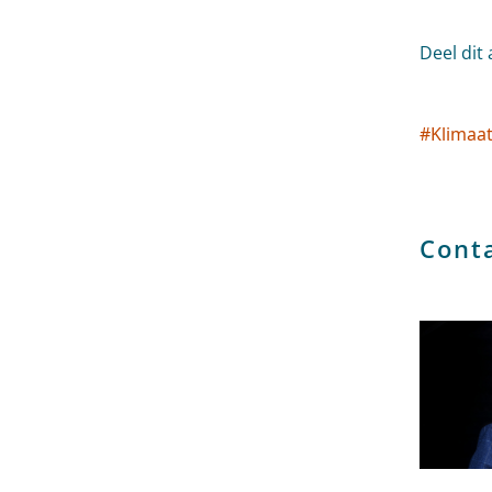
Deel dit 
#
Klimaa
Socia
Cont