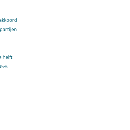
akkoord
partijen
 helft
 95%