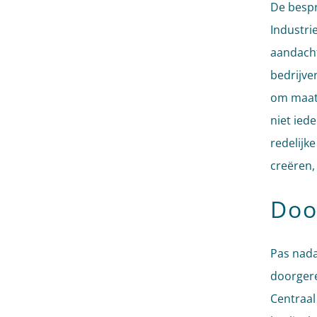
De bespr
Industrie
aandacht
bedrijve
om maatr
niet ied
redelijk
creëren,
Doo
Pas nada
doorgere
Centraal