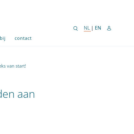
ENGLISH SITE 
NL
NEDERLANDSE SITE
|
EN
bij
contact
s van start!
den aan
!