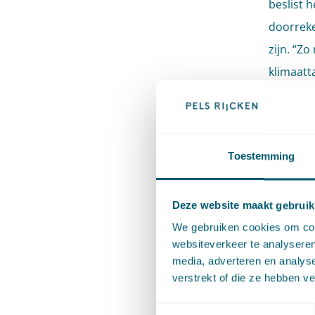
beslist 
doorreke
zijn. “Zo
klimaatta
Blo
Toestemming
Het ontw
klimaata
hieraan 
Deze website maakt gebruik
een blog
We gebruiken cookies om cont
websiteverkeer te analyseren
onderwer
media, adverteren en analys
verwacht
verstrekt of die ze hebben v
Sector
Toestemmingsselectie