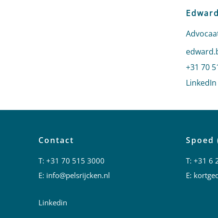
Edward
Advocaat
Stuur ee
edward.b
Bel naar
+31 70 5
LinkedIn
Contact
Spoed 
T:
+31 70 515 3000
T:
+31 6 
E:
info@pelsrijcken.nl
E:
kortged
Linkedin