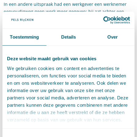
In een andere uitspraak had een werkgever een werknemer
eenvoudigweg geen werk meer gegeven: hij zat achter een
bureau waarop de telefoon nooit overging en de computer niet
werkte, terwijl collega's geen aandacht meer aan hem
besteedden. De kantonrechter Amsterdam overwoog dat
Toestemming
Details
Over
hiermee sprake was van een situatie die niet in de mallen past
van de ontslaggronden in het BW. De kantonrechter meende
dat de werkgever erop uit was de werknemer ertoe te brengen
Deze website maakt gebruik van cookies
zijn verzet tegen ontslag op te geven dan wel verstoorde
We gebruiken cookies om content en advertenties te
verhoudingen te construeren in de hoop zo met een minimum
personaliseren, om functies voor social media te bieden
aan kosten tot beëindiging van de arbeidsovereenkomst te
en om ons websiteverkeer te analyseren. Ook delen we
kunnen komen. De kantonrechter overwoog dat dit
informatie over uw gebruik van onze site met onze
feitencomplex geen ontbinding op de g-grond (verstoorde
partners voor social media, adverteren en analyse. Deze
verhoudingen) opleverde, maar wel een ontbinding op de h-
partners kunnen deze gegevens combineren met andere
grond.
informatie die u aan ze heeft verstrekt of die ze hebben
Maar ook het feit dat al ongeveer een jaar (ondanks verwoede
verzameld op basis van uw gebruik van hun services.
pogingen van de werkgever daartoe) geen contact met de
werknemer had plaatsgevonden, levert volgens de
Toestemmingsselectie