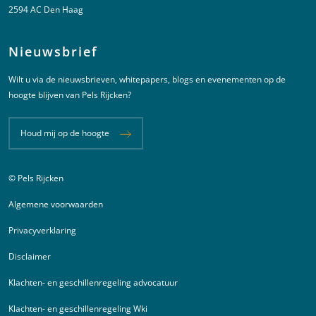
2594 AC Den Haag
Nieuwsbrief
Wilt u via de nieuwsbrieven, whitepapers, blogs en evenementen op de
hoogte blijven van Pels Rijcken?
Houd mij op de hoogte
© Pels Rijcken
Juridische informatie
Algemene voorwaarden
Privacyverklaring
Disclaimer
Klachten- en geschillenregeling advocatuur
Klachten- en geschillenregeling Wki