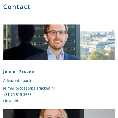
Contact
Jelmer Procee
Advocaat • partner
Stuur een e-mail naar Jelmer Procee
jelmer.procee@pelsrijcken.nl
Bel naar Jelmer Procee
+31 70 515 3668
LinkedIn
profiel van Jelmer Procee