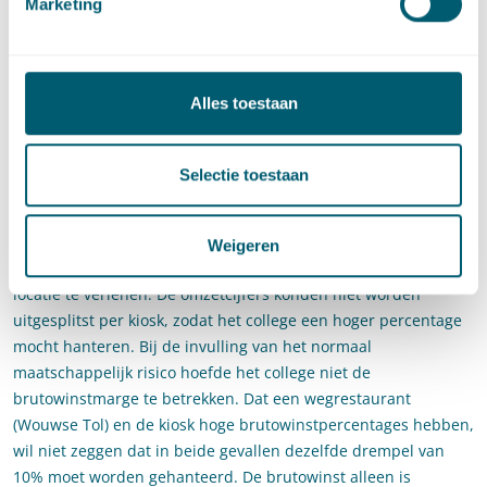
Marketing
worden aangevraagd.
De Afdeling acht het aanvaardbaar dat hier een hogere
drempel wordt toegepast dan bij de viskraam. Het college
Alles toestaan
heeft namelijk de standplaats voor ’t Waaigat geweigerd,
omdat die locatie niet beschikbaar was vanwege de
werkzaamheden. In beginsel bestaat geen aanspraak op
Selectie toestaan
nadeelcompensatie als gevolg van het niet verlenen van een
jaarlijkse te verlenen vergunning (zie Afdeling van 27 april
2011, zaaknr:
201006339/1/H2
). Het college is de exploitant
Weigeren
tegemoetgekomen door een vergunning voor een vervangende
locatie te verlenen. De omzetcijfers konden niet worden
uitgesplitst per kiosk, zodat het college een hoger percentage
mocht hanteren. Bij de invulling van het normaal
maatschappelijk risico hoefde het college niet de
brutowinstmarge te betrekken. Dat een wegrestaurant
(Wouwse Tol) en de kiosk hoge brutowinstpercentages hebben,
wil niet zeggen dat in beide gevallen dezelfde drempel van
10% moet worden gehanteerd. De brutowinst alleen is