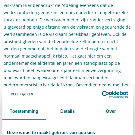
Viskraam Hier benadrukt de Afdeling eveneens dat de
werkzaamheden geenszins een uitzonderlijk of ongebruikelijk
karakter hebben. De werkzaamheden zijn zonder vertraging
uitgevoerd op enige afstand van de viskraam en gedurende de
werkzaamheden is de viskraam bereikbaar gebleven. Ook de
omstandigheden van de benadeelde zelf moeten in acht
worden genomen bij het bepalen van de hoogte van het
normaal maatschappelijk risico. Het gaat hier om een
ondernemer die al tientallen jaren een standplaats op de
boulevard heeft waarvoor elk jaar een nieuwe vergunning
moet worden aangevraagd. Het daaraan verbonden
ondernemersrisico is relatief groot. Bovendien neemt met het
verstrijken van de tijd het risico op een inbreuk op het gebruik
van de standplaats toe. Daar komt bij dat het resultaat van de
viskraam zelfs steeg in 2014 vanwege lagere personeelslasten.
Toestemming
Details
Over
Het college hoefde volgens de Afdeling niet aan te sluiten bij
AH Cassandraplein (zaaknr.
201502925/1/A2
), omdat daar
alleen een percentage van 8% is bepaald waarbij een
Deze website maakt gebruik van cookies