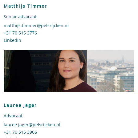
Matthijs Timmer
Senior advocaat
Stuur een e-mail naar Matthijs Timmer
matthijs.timmer@pelsrijcken.nl
Bel naar Matthijs Timmer
+31 70 515 3776
LinkedIn
profiel van Matthijs Timmer
Lauree Jager
Advocaat
Stuur een e-mail naar Lauree Jager
lauree.jager@pelsrijcken.nl
Bel naar Lauree Jager
+31 70 515 3906