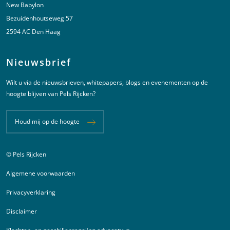
New Babylon
Bezuidenhoutseweg 57
2594 AC Den Haag
Nieuwsbrief
Wilt u via de nieuwsbrieven, whitepapers, blogs en evenementen op de
hoogte blijven van Pels Rijcken?
Houd mij op de hoogte
© Pels Rijcken
Juridische informatie
Algemene voorwaarden
Privacyverklaring
Disclaimer