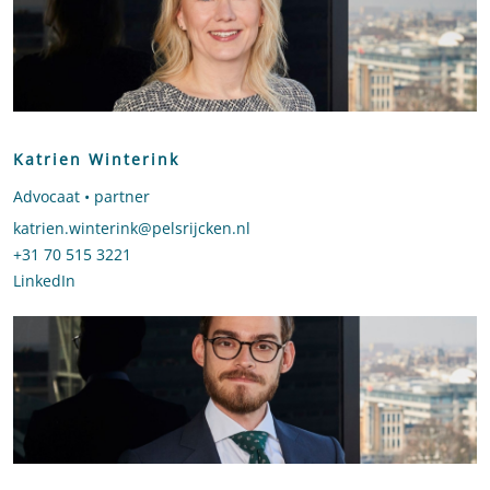
Katrien Winterink
Advocaat • partner
Stuur een e-mail naar Katrien Winterink
katrien.winterink@pelsrijcken.nl
Bel naar Katrien Winterink
+31 70 515 3221
LinkedIn
profiel van Katrien Winterink