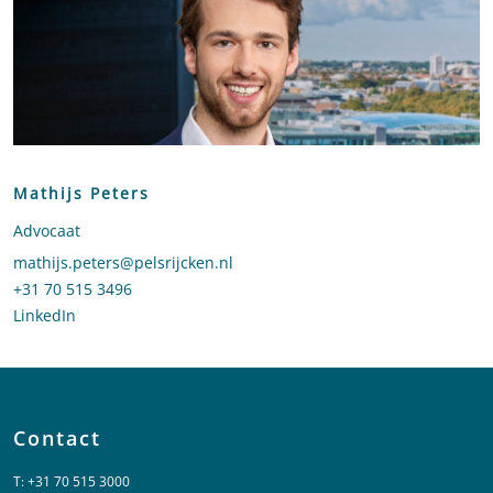
Mathijs Peters
Advocaat
Stuur een e-mail naar Mathijs Peters
mathijs.peters@pelsrijcken.nl
Bel naar Mathijs Peters
+31 70 515 3496
LinkedIn
profiel van Mathijs Peters
Contact
T:
+31 70 515 3000