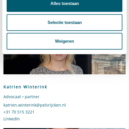
Alles toestaan
Contact
Selectie toestaan
Weigeren
Katrien Winterink
Advocaat • partner
Stuur een e-mail naar Katrien Winterink
katrien.winterink@pelsrijcken.nl
Bel naar Katrien Winterink
+31 70 515 3221
LinkedIn
profiel van Katrien Winterink