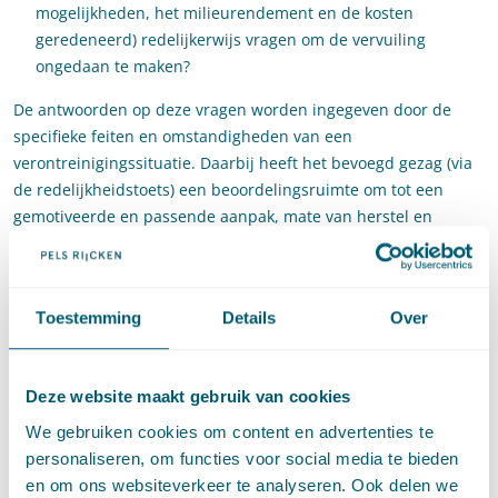
mogelijkheden, het milieurendement en de kosten
geredeneerd) redelijkerwijs vragen om de vervuiling
ongedaan te maken?
De antwoorden op deze vragen worden ingegeven door de
specifieke feiten en omstandigheden van een
verontreinigingssituatie. Daarbij heeft het bevoegd gezag (via
de redelijkheidstoets) een beoordelingsruimte om tot een
gemotiveerde en passende aanpak, mate van herstel en
geschikt (natuurlijk) saneringsmoment te komen. De recent
gepubliceerde handreiking biedt in dat kader een stappenplan
om deze afweging te maken:
Toestemming
Details
Over
Deze website maakt gebruik van cookies
We gebruiken cookies om content en advertenties te
Handreiking Zorgplicht onder artikel 13 Wet
personaliseren, om functies voor social media te bieden
bodembescherming bij bodemverontreiniging met PFAS, p. 14
en om ons websiteverkeer te analyseren. Ook delen we