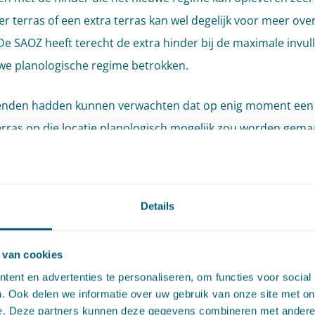
er terras of een extra terras kan wel degelijk voor meer over
De SAOZ heeft terecht de extra hinder bij de maximale invul
we planologische regime betrokken.
den hadden kunnen verwachten dat op enig moment een
rras op die locatie planologisch mogelijk zou worden gema
 die locatie – aan de Maas, met uitzicht op de rivier en gele
en aanlegsteiger – is hier bij uitstek geschikt voor. Het colle
iet deugdelijk gemotiveerd dat niet meer dan 2% van de w
Details
oningen tot het normaal maatschappelijk risico van de aan
den gerekend en de rechtbank is er terecht toe overgegaa
 van cookies
aatschappelijk risico zelf vast te stellen, om het geschil def
ent en advertenties te personaliseren, om functies voor social
chten. De rechtbank heeft zich volgens de Afdeling echter g
. Ook delen we informatie over uw gebruik van onze site met on
ap gegeven van de aard en omvang van de schade die
e. Deze partners kunnen deze gegevens combineren met andere i