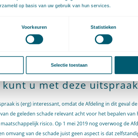
erzameld op basis van uw gebruik van hun services.
en hebben geleden. In dit geval is sprake van een voor h
nde planologische ontwikkeling die tot een uitzonderlijk ho
leid in verhouding tot de waarde van hun woningen. De rec
Voorkeuren
Statistieken
deze omstandigheid, die dit geval bijzonder maakt, bij de
ing van het normaal maatschappelijk risico moeten betrek
 stelt vast dat het normaal maatschappelijk risico van beide
Selectie toestaan
den op 3% van de waarde van hun woningen behoort te k
 kunt u met deze uitspraak
spraak is (erg) interessant, omdat de Afdeling in dit geval 
 van de geleden schade relevant acht voor het bepalen van 
maatschappelijk risico. Op 1 mei 2019 nog overwoog de Afd
en omvang van de schade juist geen aspect is dat zelfstandi