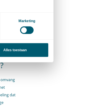
en zeer
ge schade
htbank
Marketing
ken. De
Alles toestaan
omen.
?
de omvang
het
eling dat
ge