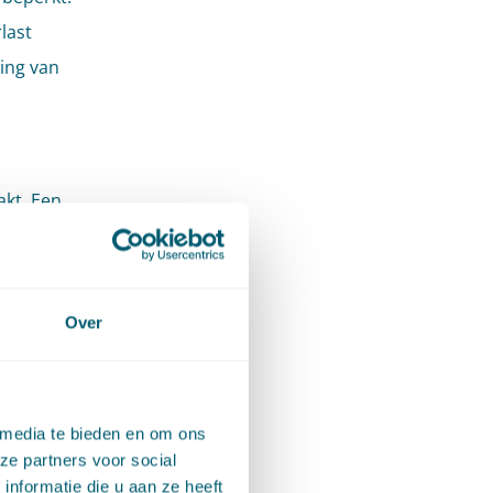
last
ling van
akt. Een
gen
ge heeft
aarde
Over
vragers
n het
initief
 media te bieden en om ons
een
ze partners voor social
nformatie die u aan ze heeft