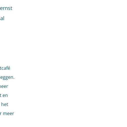
ernst
al
tcafé
leggen.
meer
t en
 het
or meer