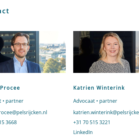
act
 Procee
Katrien Winterink
 • partner
Advocaat • partner
n e-mail naar Jelmer Procee
rocee@pelsrijcken.nl
Stuur een e-mail naar Katri
katrien.winterink@pelsrijcke
 Jelmer Procee
15 3668
Bel naar Katrien Winterink
+31 70 515 3221
profiel van Jelmer Procee
LinkedIn
profiel van Katrien 