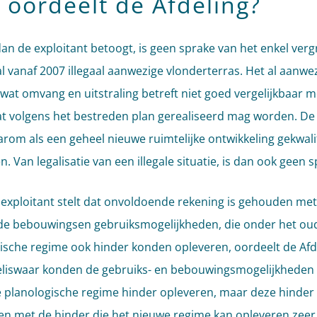
 oordeelt de Afdeling?
an de exploitant betoogt, is geen sprake van het enkel ver
al vanaf 2007 illegaal aanwezige vlonderterras. Het al aanwe
s wat omvang en uitstraling betreft niet goed vergelijkbaar m
at volgens het bestreden plan gerealiseerd mag worden. De
arom als een geheel nieuwe ruimtelijke ontwikkeling gekwali
. Van legalisatie van een illegale situatie, is dan ook geen s
exploitant stelt dat onvoldoende rekening is gehouden met
e bebouwingsen gebruiksmogelijkheden, die onder het ou
ische regime ook hinder konden opleveren, oordeelt de Afde
eliswaar konden de gebruiks- en bebouwingsmogelijkheden
 planologische regime hinder opleveren, maar deze hinder 
en met de hinder die het nieuwe regime kan opleveren zeer