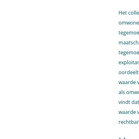
Het coll
omwonend
tegemoe
maatscha
tegemoet
exploita
oordeelt
waarde v
als omwo
vindt da
waarde v
rechtban