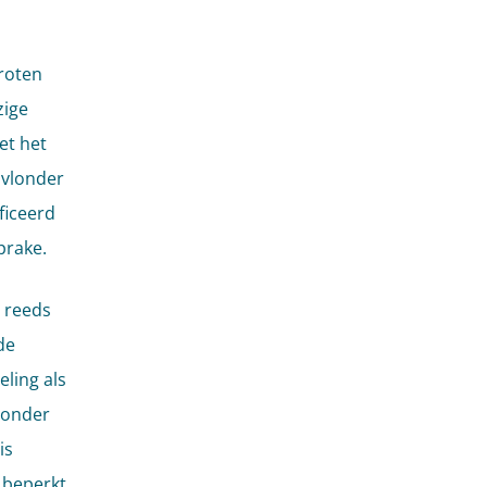
groten
zige
et het
 vlonder
ficeerd
prake.
 reeds
de
ling als
 onder
is
 beperkt.