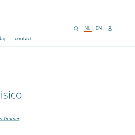
ENGLISH SITE 
NL
NEDERLANDSE SITE
|
EN
bij
contact
isico
js Timmer