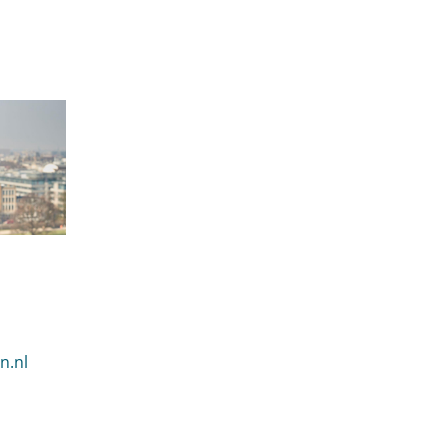
en Winterink
n.nl
Winterink