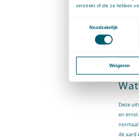
verstrekt of die ze hebben v
omwonend
ingrijpe
Toestemmingsselectie
heeft ge
Noodzakelijk
had ook 
beoordel
Afdeling
Weigeren
omwonen
Wat
Deze uit
en ernst
normaal 
de aard 