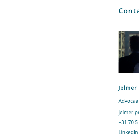
Cont
Jelmer
Advocaat
Stuur ee
jelmer.p
Bel naar
+31 70 5
LinkedIn