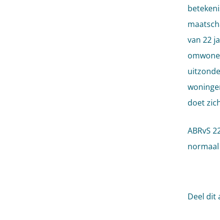
betekeni
maatscha
van 22 j
omwonend
uitzonde
woningen
doet zich
ABRvS 22
normaal 
Deel dit 