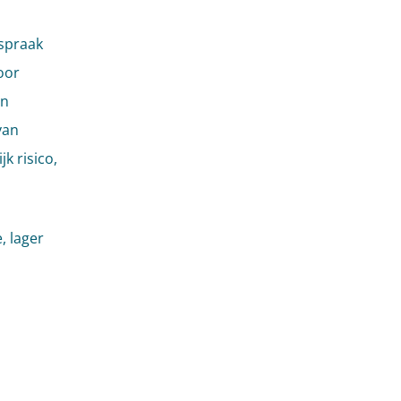
tspraak
oor
en
van
k risico,
, lager