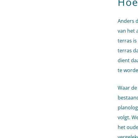
Hoe
Anders d
van het 
terras i
terras d
dient da
te worden
Waar de 
bestaand
planolog
volgt. W
het oude
vergelek