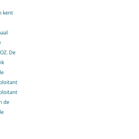
n kent
aal
e
AOZ. De
nk
de
loitant
ploitant
n de
de