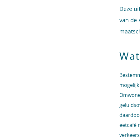
Deze ui
van de 
maatsch
Wat
Bestemmi
mogelijk
Omwonend
geluidsov
daardoor
eetcafé 
verkeers