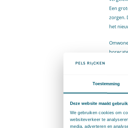
Een grot
zorgen. 
het nieu
Omwonen
horecate
terras op
vlakbij e
daarom n
Toestemming
van de w
moet wor
Deze website maakt gebruik
normaal m
We gebruiken cookies om cont
te besle
websiteverkeer te analyseren
rekensch
media, adverteren en analys