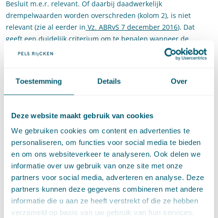
Besluit m.e.r. relevant. Of daarbij daadwerkelijk
drempelwaarden worden overschreden (kolom 2), is niet
relevant (zie al eerder in
Vz. ABRvS 7 december 2016
). Dat
geeft een duidelijk criterium om te bepalen wanneer de
kruimelregeling mag worden toegepast.
In de noot zoomen Robin Aerts en Lianne Barnhoorn in op de
discussie rondom de reikwijdte van de kruimelregeling.
Toestemming
Details
Over
Daarbij bespreken zij de betekenis van de uitspraak van de
Afdeling van 3 mei 2017 voor uw dagelijkse praktijk. Daarnaast
Deze website maakt gebruik van cookies
wordt antwoord gegeven op de vraag hoe om te gaan met het
begrip ‘stedelijk ontwikkelingsproject’ in relatie tot de
We gebruiken cookies om content en advertenties te
kruimelregeling.
personaliseren, om functies voor social media te bieden
en om ons websiteverkeer te analyseren. Ook delen we
Bent u benieuwd geworden naar de noot, lees ‘m dan
hier.
informatie over uw gebruik van onze site met onze
partners voor social media, adverteren en analyse. Deze
partners kunnen deze gegevens combineren met andere
Deel dit artikel via
LinkedIn
en
e-mail
informatie die u aan ze heeft verstrekt of die ze hebben
verzameld op basis van uw gebruik van hun services.