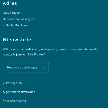
Adres
New Babylon
Bezuidenhoutseweg 57
2594 AC Den Haag
Nieuwsbrief
Wilt u via de nieuwsbrieven, whitepapers, blogs en evenementen op de
hoogte blijven van Pels Rijcken?
Houd mij op de hoogte
© Pels Rijcken
Juridische informatie
Algemene voorwaarden
Privacyverklaring