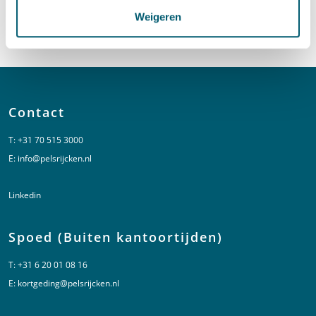
Bel naar Lianne Barnhoorn
+31 70 515 3466
Weigeren
LinkedIn
profiel van Lianne Barnhoorn
Contact
T:
+31 70 515 3000
E:
info@pelsrijcken.nl
Linkedin
Spoed (Buiten kantoortijden)
T:
+31 6 20 01 08 16
E:
kortgeding@pelsrijcken.nl