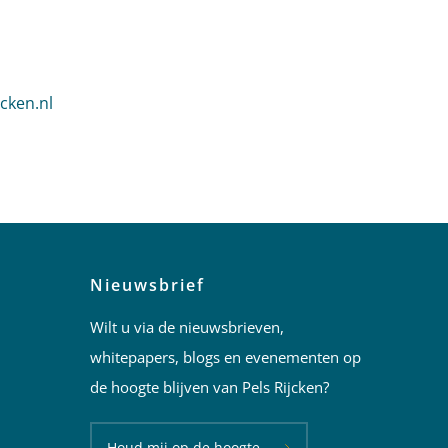
 van der Heijden
cken.nl
den
an der Heijden
Nieuwsbrief
Wilt u via de nieuwsbrieven,
whitepapers, blogs en evenementen op
de hoogte blijven van Pels Rijcken?
Houd mij op de hoogte