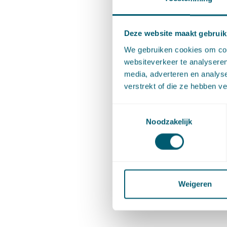
K
Deze website maakt gebruik
b
We gebruiken cookies om cont
websiteverkeer te analyseren
media, adverteren en analys
Au
verstrekt of die ze hebben v
Br
Toestemmingsselectie
Noodzakelijk
Weigeren