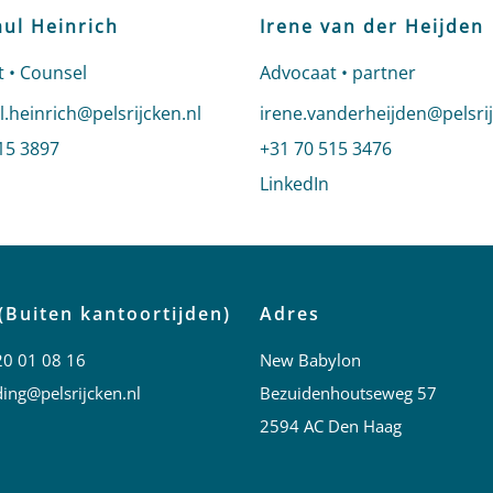
aul Heinrich
Irene van der Heijden
 • Counsel
Advocaat • partner
n e-mail naar Jean-Paul Heinrich
l.heinrich@pelsrijcken.nl
Stuur een e-mail naar Irene
irene.vanderheijden@pelsrij
 Jean-Paul Heinrich
15 3897
Bel naar Irene van der Heij
+31 70 515 3476
profiel van Jean-Paul Heinrich
LinkedIn
profiel van Irene v
(Buiten kantoortijden)
Adres
20 01 08 16
New Babylon
ing@pelsrijcken.nl
Bezuidenhoutseweg 57
2594 AC Den Haag