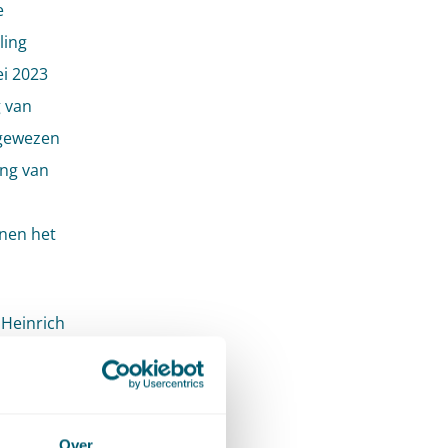
e
ling
i 2023
g van
 gewezen
ing van
nnen het
 Heinrich
Over