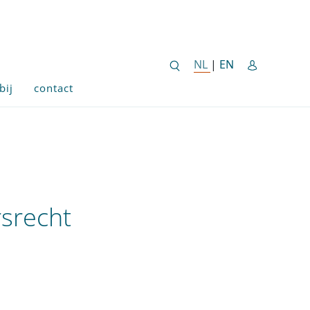
ENGLISH SITE 
NL
NEDERLANDSE SITE
|
EN
bij
contact
srecht