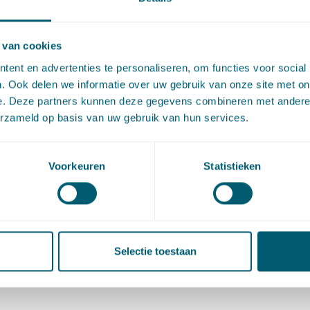
roniek van het algemeen
 van cookies
estuursrecht
ent en advertenties te personaliseren, om functies voor social
. Ook delen we informatie over uw gebruik van onze site met on
e. Deze partners kunnen deze gegevens combineren met andere i
teurs: J.P. Heinrich en I. van der Heijden
erzameld op basis van uw gebruik van hun services.
on: NJB 2023/2442, p. 2807- 2817
Voorkeuren
Statistieken
Downloaden
Selectie toestaan