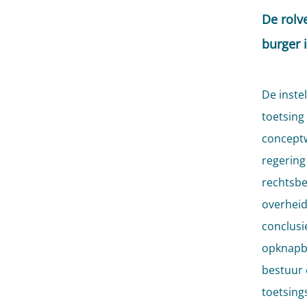
De rolv
burger 
De inste
toetsing
conceptw
regering
rechtsbe
overheid
conclusi
opknapbe
bestuur 
toetsing