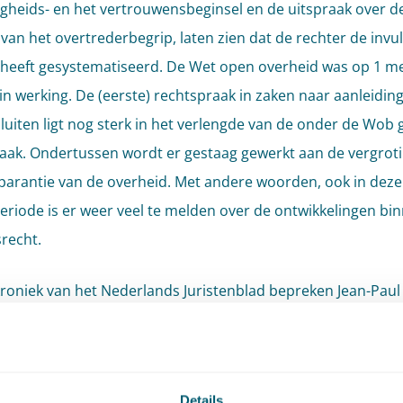
gheids- en het vertrouwensbeginsel en de uitspraak over d
 van het overtrederbegrip, laten zien dat de rechter de invul
heeft gesystematiseerd. De Wet open overheid was op 1 me
 in werking. De (eerste) rechtspraak in zaken naar aanleidin
uiten ligt nog sterk in het verlengde van de onder de Wob
aak. Ondertussen wordt er gestaag gewerkt aan de vergrot
parantie van de overheid. Met andere woorden, ook in deze
eriode is er weer veel te melden over de ontwikkelingen bi
recht.
kroniek van het Nederlands Juristenblad bepreken Jean-Paul
 van der Heijden de stand van zaken van het algemeen
recht.
Details