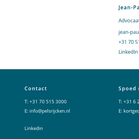
Jean-P
Advocaat
Stuur ee
jean-pau
Bel naar
+31 70 5
LinkedIn
Contact
Spoed 
T:
+31 70 515 3000
T:
+31 6 
E:
info@pelsrijcken.nl
E:
kortged
Linkedin