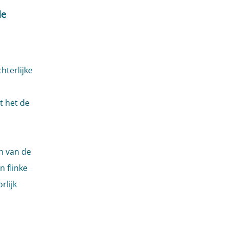
de
hterlijke
t het de
n van de
n flinke
lijk