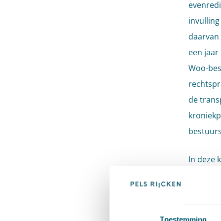
evenredi
invulling
daarvan 
een jaar
Woo-besl
rechtspr
de trans
kroniekp
bestuurs
In deze 
en Irene
bestuurs
Toestemming