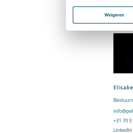
Cont
Weigeren
Elisab
Bestuurs
Stuur ee
info@pel
Bel naar
+31 70 5
LinkedIn