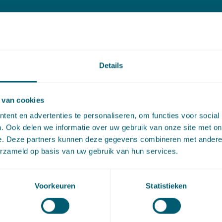
roniek Openbaarheid en
ehoorlijkheid
on: NTB 2023/79, E.C. Pietermaat & N.N. Bontje
Details
 van cookies
ent en advertenties te personaliseren, om functies voor social
Downloaden
. Ook delen we informatie over uw gebruik van onze site met on
e. Deze partners kunnen deze gegevens combineren met andere i
erzameld op basis van uw gebruik van hun services.
Voorkeuren
Statistieken
artikel via
LinkedIn
en
e-mail