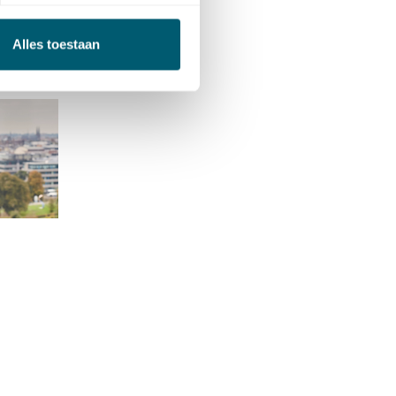
Alles toestaan
Bontje
ntje