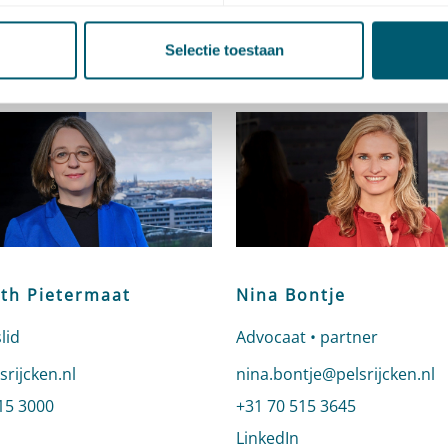
act
Selectie toestaan
eth Pietermaat
Nina Bontje
lid
Advocaat • partner
n e-mail naar Elisabeth Pietermaat
srijcken.nl
Stuur een e-mail naar Nina 
nina.bontje@pelsrijcken.nl
 Elisabeth Pietermaat
15 3000
Bel naar Nina Bontje
+31 70 515 3645
profiel van Elisabeth Pietermaat
LinkedIn
profiel van Nina Bo