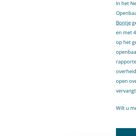
In het N
Openbaar
Bontje
ge
en met 4
op het g
openbaar
rapporte
overheid
open ove
vervangt
Wilt u 