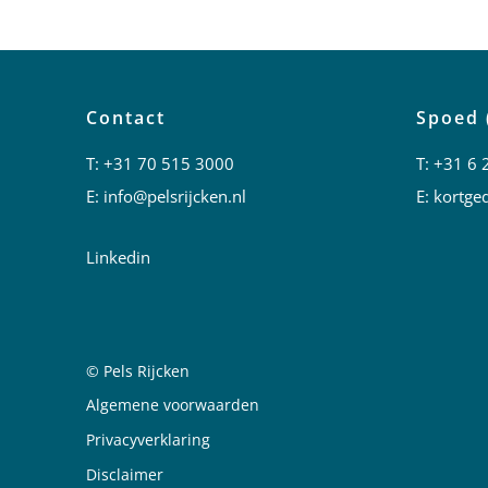
Contact
Spoed 
T:
+31 70 515 3000
T:
+31 6 
E:
info@pelsrijcken.nl
E:
kortged
Linkedin
© Pels Rijcken
Juridische informatie
Algemene voorwaarden
Privacyverklaring
Disclaimer