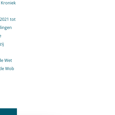
e Kroniek
 2021 tot
elingen
e
ij
de Wet
 de Wob