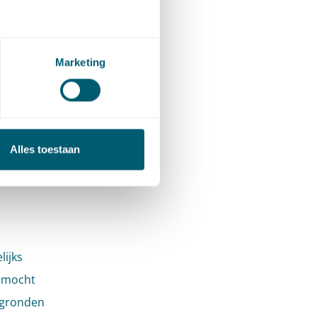
an de
past.
Marketing
ijden te
moet
Alles toestaan
t de
lijks
t mocht
 gronden