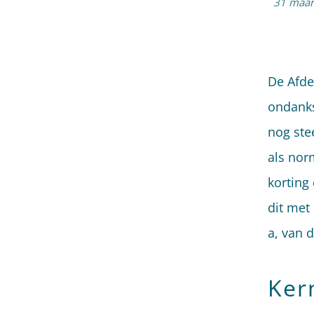
31 maar
De Afde
ondanks
nog ste
als norm
korting
dit met
a, van 
Ker