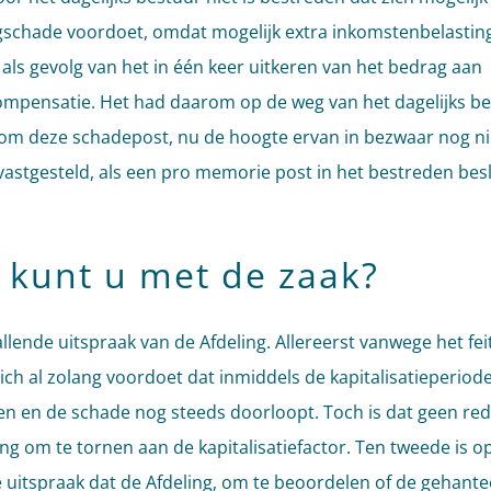
gschade voordoet, omdat mogelijk extra inkomstenbelastin
als gevolg van het in één keer uitkeren van het bedrag aan
mpensatie. Het had daarom op de weg van het dagelijks b
om deze schadepost, nu de hoogte ervan in bezwaar nog ni
astgesteld, als een pro memorie post in het bestreden besl
 kunt u met de zaak?
llende uitspraak van de Afdeling. Allereerst vanwege het fei
ich al zolang voordoet dat inmiddels de kapitalisatieperiode
en en de schade nog steeds doorloopt. Toch is dat geen re
ing om te tornen aan de kapitalisatiefactor. Ten tweede is o
 uitspraak dat de Afdeling, om te beoordelen of de gehant