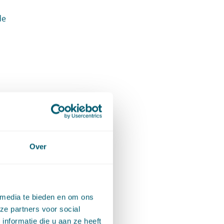
de
 omdat
Over
spraak
ek van
 media te bieden en om ons
ebeurt
ze partners voor social
 te
nformatie die u aan ze heeft