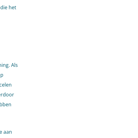
die het
ing. Als
ap
rcelen
ierdoor
ebben
ie aan