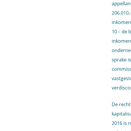
appellan
206.010,
inkomens
10 – de 
inkomens
ondernem
sprake i
commissi
vastgest
verdisco
De recht
kapitali
2016 is 