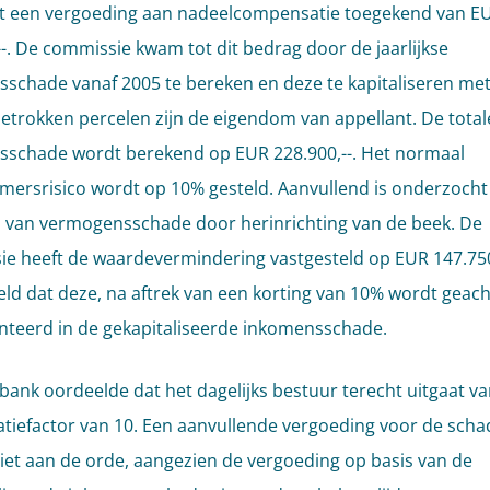
t een vergoeding aan nadeelcompensatie toegekend van E
--. De commissie kwam tot dit bedrag door de jaarlijkse
schade vanaf 2005 te bereken en deze te kapitaliseren met
betrokken percelen zijn de eigendom van appellant. De total
schade wordt berekend op EUR 228.900,--. Het normaal
ersrisico wordt op 10% gesteld. Aanvullend is onderzocht
s van vermogensschade door herinrichting van de beek. De
e heeft de waardevermindering vastgesteld op EUR 147.750
eld dat deze, na aftrek van een korting van 10% wordt geacht
nteerd in de gekapitaliseerde inkomensschade.
bank oordeelde dat het dagelijks bestuur terecht uitgaat v
satiefactor van 10. Een aanvullende vergoeding voor de scha
niet aan de orde, aangezien de vergoeding op basis van de