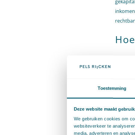
gekapita
inkomens
rechtban
Hoe
Appellan
het toeg
gepaarde
Toestemming
De Afdel
volgt dat
Deze website maakt gebruik
inkomen
We gebruiken cookies om cont
het onte
websiteverkeer te analyseren
door het
media, adverteren en analys