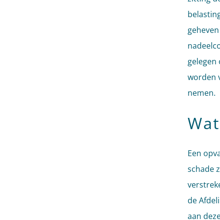
belastin
geheven 
nadeelco
gelegen 
worden v
nemen.
Wat
Een opva
schade z
verstrek
de Afdel
aan deze