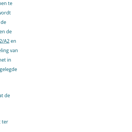
men te
wordt
 de
ien de
2/A2
en
ling van
et in
rgelegde
at de
 ter