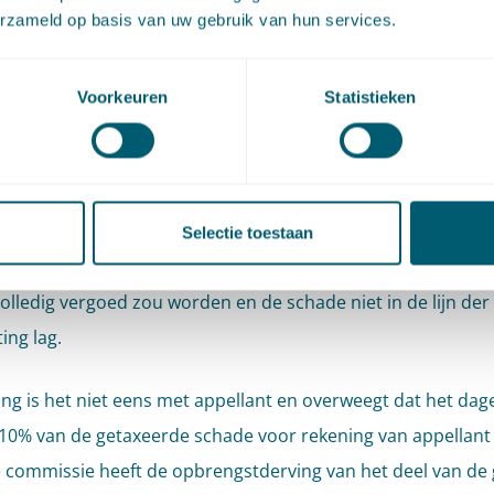
erzameld op basis van uw gebruik van hun services.
vuldigen met een kapitalisatiefactor. Voor de berekening v
schade van een eigenaar word gebruikelijk factor 10 toege
itkering van een som geld in één keer wordt beoogd om de
Voorkeuren
Statistieken
n welke de gedupeerde in de loop van de komende jaren zal l
eren.
t meent dat geen korting van 10% op de inkomensschade 
Selectie toestaan
oegepast. Om reden dat het waterschap had toegezegd da
olledig vergoed zou worden en de schade niet in de lijn der
ing lag.
ing is het niet eens met appellant en overweegt dat het dage
10% van de getaxeerde schade voor rekening van appellan
e commissie heeft de opbrengstderving van het deel van de