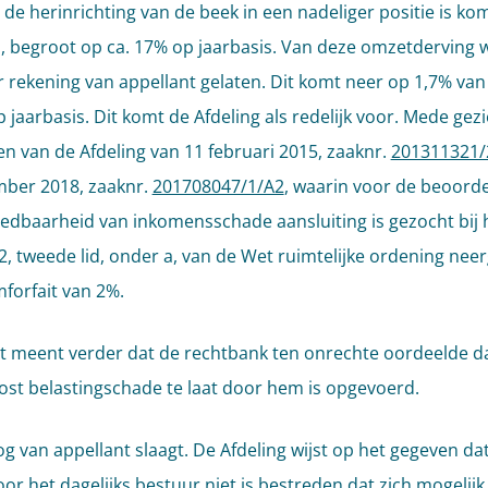
 de herinrichting van de beek in een nadeliger positie is ko
, begroot op ca. 17% op jaarbasis. Van deze omzetderving 
 rekening van appellant gelaten. Dit komt neer op 1,7% van
 jaarbasis. Dit komt de Afdeling als redelijk voor. Mede gez
en van de Afdeling van 11 februari 2015, zaaknr.
201311321/
ber 2018, zaaknr.
201708047/1/A2
, waarin voor de beoorde
edbaarheid van inkomensschade aansluiting is gezocht bij h
6.2, tweede lid, onder a, van de Wet ruimtelijke ordening nee
orfait van 2%.
t meent verder dat de rechtbank ten onrechte oordeelde d
st belastingschade te laat door hem is opgevoerd.
og van appellant slaagt. De Afdeling wijst op het gegeven dat
oor het dagelijks bestuur niet is bestreden dat zich mogelijk