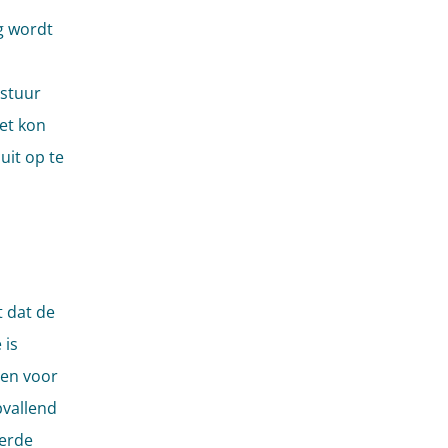
g wordt
estuur
et kon
uit op te
t dat de
 is
den voor
pvallend
eerde