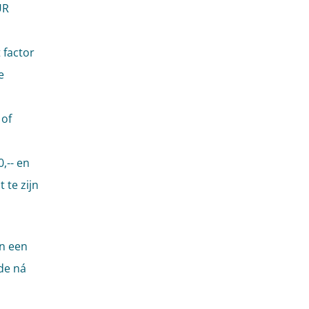
UR
 factor
e
 of
,-- en
 te zijn
an een
de ná