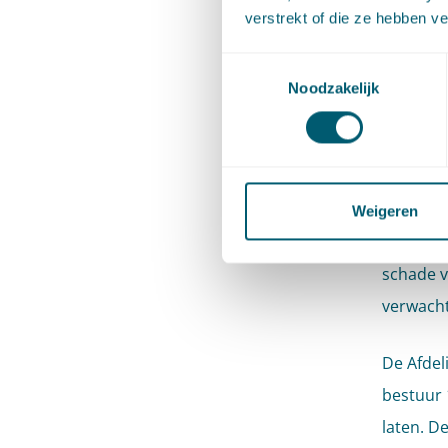
verstrekt of die ze hebben v
vermenig
inkomens
Toestemmingsselectie
Met de u
Noodzakelijk
verlieze
compens
Appellan
Weigeren
worden t
schade v
verwacht
De Afdel
bestuur 
laten. D