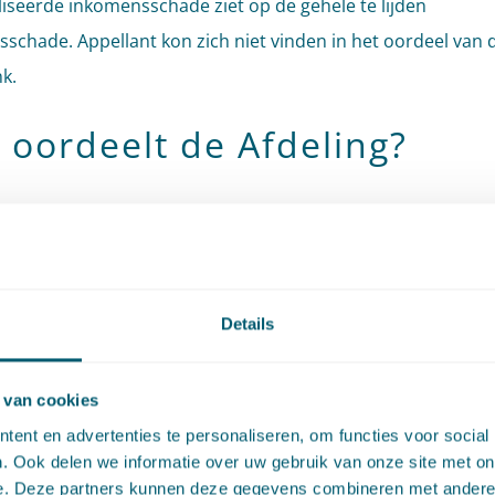
liseerde inkomensschade ziet op de gehele te lijden
schade. Appellant kon zich niet vinden in het oordeel van 
k.
 oordeelt de Afdeling?
t betoogt dat de kapitalisatiefactor meer dan 10 moet zijn,
ekende bedrag niet afdoende is om alle schade en daarmee
 kosten te dekken.
Details
ing oordeelt dat dit betoog niet kan slagen. Uit vaste recht
 in geval van jaarlijks, voor onbepaalde tijd terugkerende
 van cookies
sschade, de inkomensschade overeenkomstig de systemati
ent en advertenties te personaliseren, om functies voor social
igeningsrecht moet worden gekapitaliseerd. Kapitalisatie g
. Ook delen we informatie over uw gebruik van onze site met on
 bedrag van de gemiddelde jaarlijkse netto-inkomensschade
e. Deze partners kunnen deze gegevens combineren met andere i