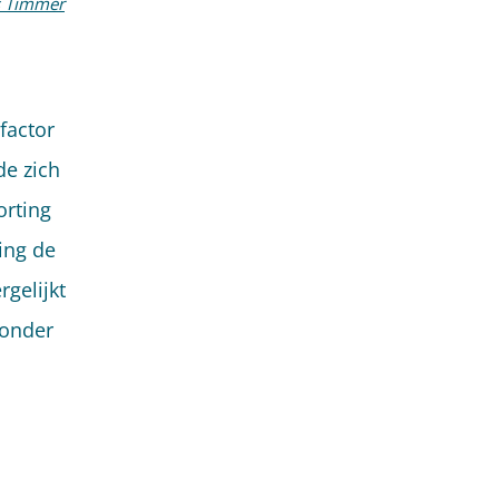
s Timmer
factor
de zich
orting
ing de
gelijkt
 onder