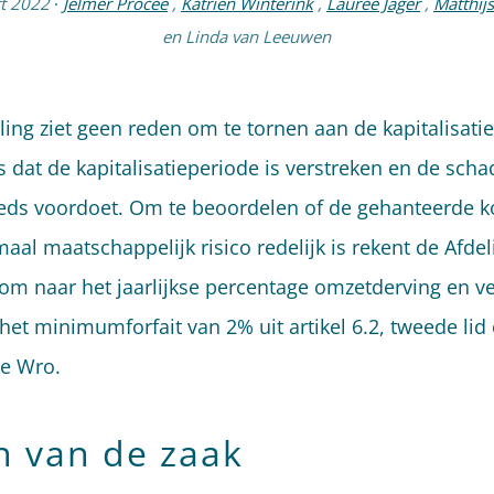
t 2022
·
Jelmer Procee
,
Katrien Winterink
,
Lauree Jager
,
Matthij
en
Linda van Leeuwen
ling ziet geen reden om te tornen aan de kapitalisatie
 dat de kapitalisatieperiode is verstreken en de scha
eds voordoet. Om te beoordelen of de gehanteerde k
aal maatschappelijk risico redelijk is rekent de Afdel
 om naar het jaarlijkse percentage omzetderving en ver
 het minimumforfait van 2% uit artikel 6.2, tweede lid
de Wro.
n van de zaak