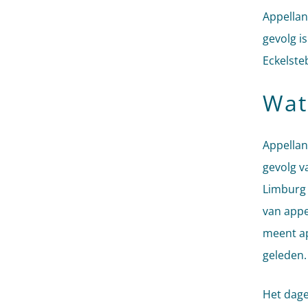
Appellan
gevolg i
Eckelste
Wat
Appellan
gevolg v
Limburg 
van appe
meent ap
geleden.
Het dage