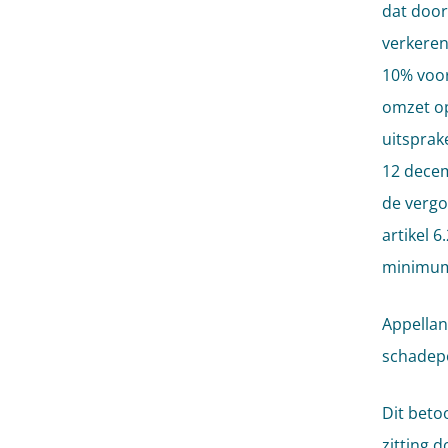
dat door
verkeren
10% voor
omzet op
uitsprak
12 decem
de vergo
artikel 
minimumf
Appellan
schadepo
Dit beto
zitting d