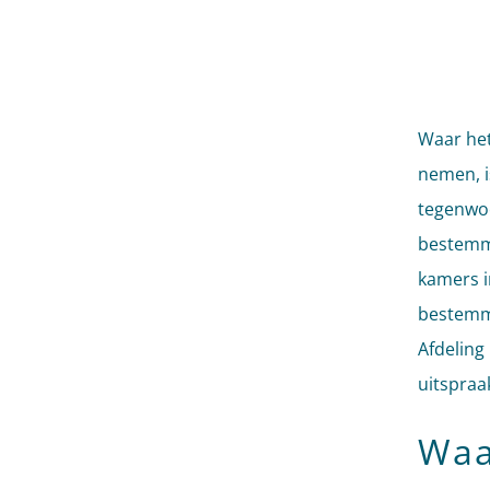
Waar het
nemen, i
tegenwoo
bestemmi
kamers i
bestemmi
Afdeling
uitspraa
Waa