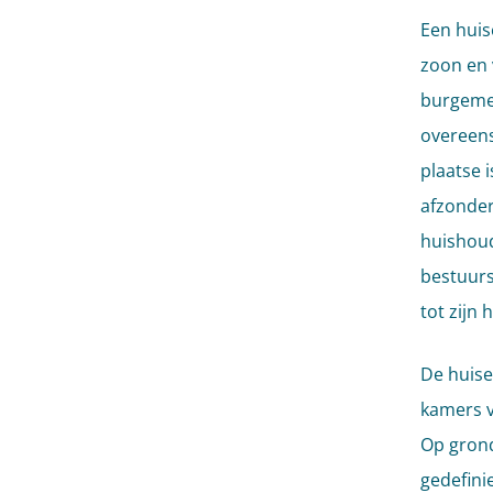
Een huis
zoon en 
burgemee
overeens
plaatse 
afzonder
huishoud
bestuurs
tot zijn
De huise
kamers v
Op grond
gedefini