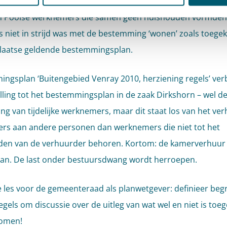
e dat het gebruik van een woning in Dirkshorn in Noord-Ho
en Poolse werknemers die samen geen huishouden vormden
 niet in strijd was met de bestemming ‘wonen’ zoals toegek
plaatse geldende bestemmingsplan.
ngsplan ‘Buitengebied Venray 2010, herziening regels’ verb
lling tot het bestemmingsplan in de zaak Dirkshorn – wel d
ing van tijdelijke werknemers, maar dit staat los van het ve
rs aan andere personen dan werknemers die niet tot het
en van de verhuurder behoren. Kortom: de kamerverhuur i
an. De last onder bestuursdwang wordt herroepen.
e les voor de gemeenteraad als planwetgever: definieer beg
egels om discussie over de uitleg van wat wel en niet is toe
komen!