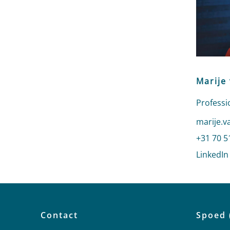
Marije
Professi
Stuur ee
marije.v
Bel naar
+31 70 5
LinkedIn
Contact
Spoed 