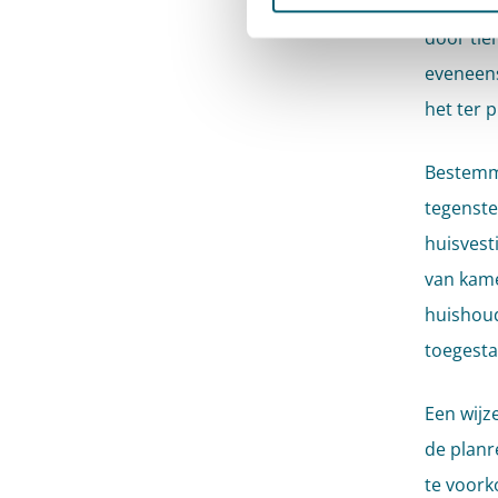
oordeeld
door ti
eveneens
het ter 
Bestemmi
tegenste
huisvest
van kame
huishoud
toegesta
Een wijz
de planr
te voor