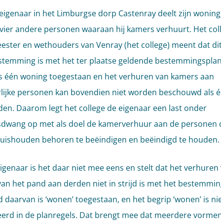
eigenaar in het Limburgse dorp Castenray deelt zijn woning
vier andere personen waaraan hij kamers verhuurt. Het col
ster en wethouders van Venray (het college) meent dat dit 
temming is met het ter plaatse geldende bestemmingsplan
is één woning toegestaan en het verhuren van kamers aan
lijke personen kan bovendien niet worden beschouwd als 
en. Daarom legt het college de eigenaar een last onder
dwang op met als doel de kamerverhuur aan de personen d
 huishouden behoren te beëindigen en beëindigd te houden.
igenaar is het daar niet mee eens en stelt dat het verhuren
an het pand aan derden niet in strijd is met het bestemmin
 daarvan is ‘wonen’ toegestaan, en het begrip ‘wonen’ is ni
eerd in de planregels. Dat brengt mee dat meerdere vorme