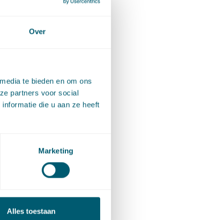
Over
e
arvoor
n
 media te bieden en om ons
’. Voor
ze partners voor social
nformatie die u aan ze heeft
en
wonen’
 verhuren
Marketing
urder
Afdeling
Alles toestaan