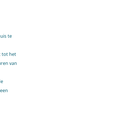
uis te
 tot het
uren van
de
 een