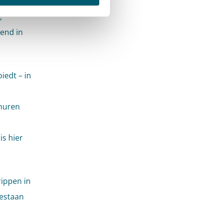
lland
,
end in
iedt – in
e
rhuren
s hier
rippen in
gestaan