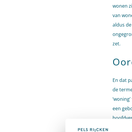
wonen zi
van wone
aldus de
ongegron
zet.
Oor
En dat p
de terme
‘woning’
een gebo
hoofdver
planregel