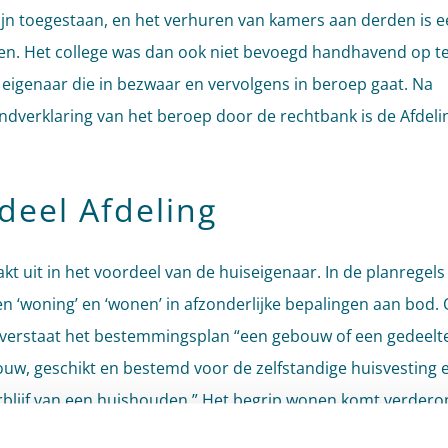
jn toegestaan, en het verhuren van kamers aan derden is 
n. Het college was dan ook niet bevoegd handhavend op te
 eigenaar die in bezwaar en vervolgens in beroep gaat. Na
dverklaring van het beroep door de rechtbank is de Afdeli
deel Afdeling
akt uit in het voordeel van de huiseigenaar. In de planregel
n ‘woning’ en ‘wonen’ in afzonderlijke bepalingen aan bod.
 verstaat het bestemmingsplan “een gebouw of een gedeelt
uw, geschikt en bestemd voor de zelfstandige huisvesting 
blijf van een huishouden.” Het begrip wonen komt verderop
s voor, maar is – zoals de huiseigenaar al stelde – niet nad