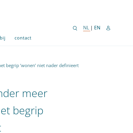
ENGLISH SITE 
NL
NEDERLANDSE SITE
|
EN
bij
contact
 begrip ‘wonen’ niet nader definieert
onder meer
et begrip
t