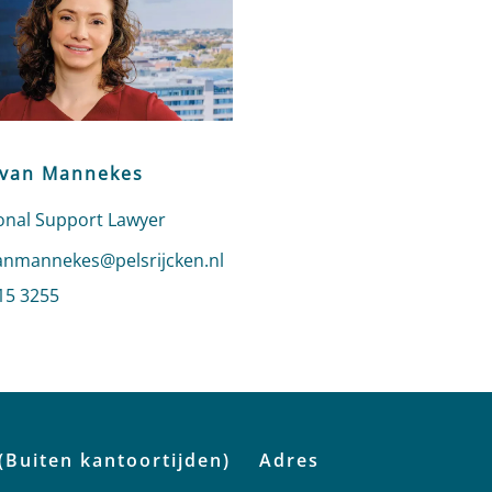
 van Mannekes
onal Support Lawyer
n e-mail naar Marije van Mannekes
anmannekes@pelsrijcken.nl
 Marije van Mannekes
15 3255
profiel van Marije van Mannekes
(Buiten kantoortijden)
Adres