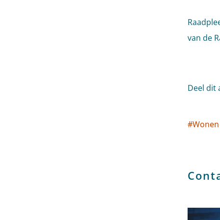
Raadple
van de R
Deel dit 
#
Wonen
Socia
Cont