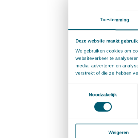
gedefini
Toestemming
Dit doet
artikele
Deze website maakt gebruik
het onde
We gebruiken cookies om cont
gebruikt
websiteverkeer te analyseren
de uitleg
media, adverteren en analys
gedefini
verstrekt of die ze hebben v
spraakge
Toestemmingsselectie
diverse 
Noodzakelijk
van kame
behoren
Dit is bo
Weigeren