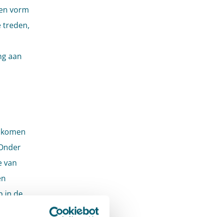
een vorm
 treden,
ng aan
s komen
 Onder
e van
en
 in de
er