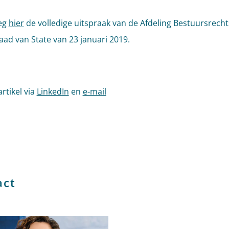
eg
hier
de volledige uitspraak van de Afdeling Bestuursrech
aad van State van 23 januari 2019.
artikel via
LinkedIn
en
e-mail
l tags
act