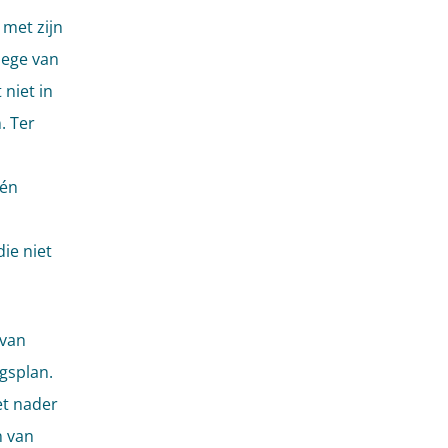
 met zijn
lege van
niet in
. Ter
één
ie niet
 van
gsplan.
et nader
n van