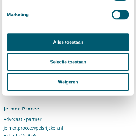
Deel dit artikel via
LinkedIn
en
e-mail
Marketing
Contact
Alles toestaan
Selectie toestaan
Weigeren
Jelmer Procee
Advocaat • partner
Stuur een e-mail naar Jelmer Procee
jelmer.procee@pelsrijcken.nl
Bel naar Jelmer Procee
+31 70 515 3668