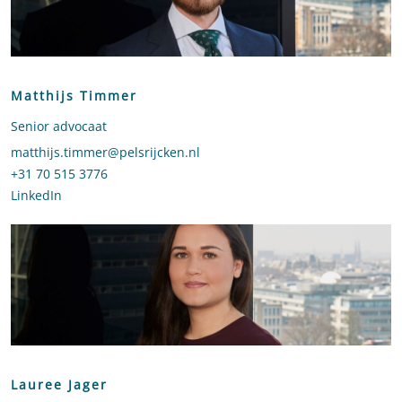
Matthijs Timmer
Senior advocaat
Stuur een e-mail naar Matthijs Timmer
matthijs.timmer@pelsrijcken.nl
Bel naar Matthijs Timmer
+31 70 515 3776
LinkedIn
profiel van Matthijs Timmer
Lauree Jager