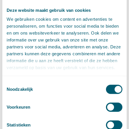
(nr.
201609791/2/A2
en nr.
201609908/2/A2
) dat een
planologische verandering die een vrees voor
Deze website maakt gebruik van cookies
(gezondheids)schade met zich brengt, een planologische
We gebruiken cookies om content en advertenties te
verslechtering kan zijn die kan leiden tot een recht op een
personaliseren, om functies voor social media te bieden
tegemoetkoming. In de aangehaalde uitspraken ging het om
en om ons websiteverkeer te analyseren. Ook delen we
de komst van een hoogspanningslijn. Of de vrees voor
informatie over uw gebruik van onze site met onze
gezondheidsschade gegrond was, kon worden beoordeeld
partners voor social media, adverteren en analyse. Deze
middels een onderzoek naar de stralingsbelasting van de
partners kunnen deze gegevens combineren met andere
hoogspanningslijn. Een vergelijking tussen deze twee
informatie die u aan ze heeft verstrekt of die ze hebben
uitspraken geeft weer dat de Afdeling waarde lijkt te hechten
verzameld op basis van uw gebruik van hun services.
aan de vraag of subjectieve gevoelens objectief kunnen
worden onderbouwd. Bij de komst van een (mogelijk
Toestemmingsselectie
sfeerdrukkend) mortuarium is dat echter niet aan de orde.
Noodzakelijk
Planschade, planologische vergelijking, inkomensderving,
subjectieve elementen
Voorkeuren
ABRvS 2 september 2020, nr.
202001074/1/A2
Statistieken