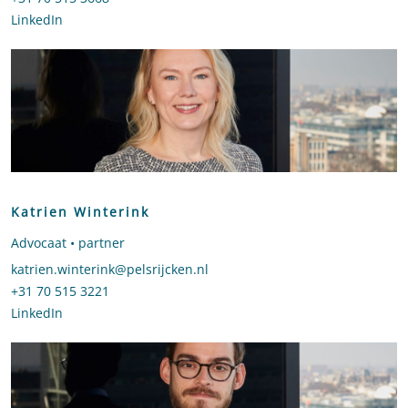
LinkedIn
profiel van Jelmer Procee
Katrien Winterink
Advocaat • partner
Stuur een e-mail naar Katrien Winterink
katrien.winterink@pelsrijcken.nl
Bel naar Katrien Winterink
+31 70 515 3221
LinkedIn
profiel van Katrien Winterink