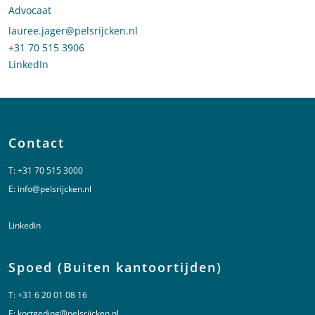
Advocaat
Stuur een e-mail naar Lauree Jager
lauree.jager@pelsrijcken.nl
Bel naar Lauree Jager
+31 70 515 3906
LinkedIn
profiel van Lauree Jager
Contact
T:
+31 70 515 3000
E:
info@pelsrijcken.nl
Linkedin
Spoed (Buiten kantoortijden)
T:
+31 6 20 01 08 16
E:
kortgeding@pelsrijcken.nl