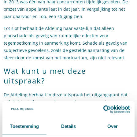
in 2013 was één van haar concurrenten tijdelijk gesloten. De
omzet van appellante laat in dat jaar, in vergelijking tot het
jaar daarvoor en –op, een stijging zien.
Tot slot herhaalt de Afdeling haar vaste lijn dat alleen
planschade als gevolg van ruimtelijke effecten voor
tegemoetkoming in aanmerking komt. Schade als gevolg van
subjectieve gevoelens, zoals de gestelde aantasting van de
sfeer door de komst van het mortuarium, zijn niet relevant.
Wat kunt u met deze
uitspraak?
De Afdeling herhaalt in deze uitspraak het uitgangspunt dat
enkel objectief te verwachten gevolgen van een nieuw
planologisch regime meespelen in de planologische
vergelijking. Subjectieve gevoelens spelen geen rol. Dit wordt
pas anders als een planologische ontwikkeling kan leiden tot
Toestemming
Details
Over
een vrees voor schade: eerder oordeelde de Afdeling