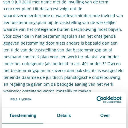
van 9 juli 2010
met name met de invulling van de term
‘concreet plan’. Uit dat arrest volgt dat de
waardevermeerderende of waardeverminderende invloed van
een bestemmingsplan bij de vaststelling van de werkelijke
waarde van het onteigende buiten beschouwing moet blijven,
voor zover de in het bestemmingsplan aan het onteigende
gegeven bestemming door niets anders is bepaald dan een
ten tijde van de vaststelling van dat bestemmingsplan al
bestaand concreet plan voor een werk ter plaatse van onder
meer het onteigende (als bedoeld in art. 40c onder 3° Ow) en
het bestemmingsplan in zoverre dan ook slechts is vastgesteld
teneinde daarmee de juridisch-planologische onderbouwing
en regeling te geven om de beoogde aanleg van het werk
waarvoor onteigend wordt, mogelijk te maken.
Dit arrest leek een wijziging ten aanzien van de lijn van
Markus-Matser, waarin was geoordeeld dat niet langer vereist
Toestemming
Details
Over
was dat de bestemming is opgelegd door de Provincie of het
Rijk. In diverse procedures werden ook de aan het betreffende