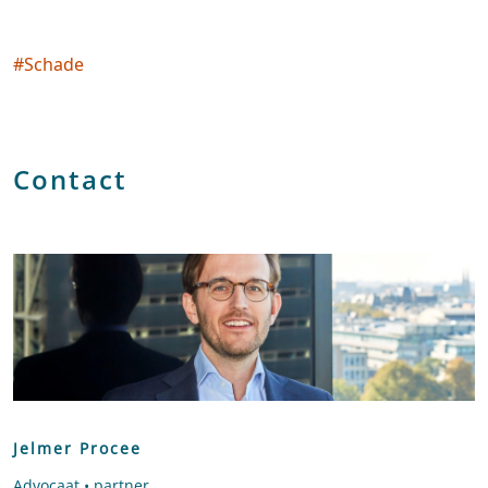
#
Schade
Social tags
Contact
Jelmer Procee
Advocaat • partner