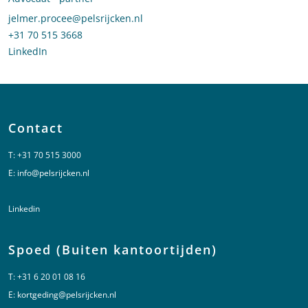
Stuur een e-mail naar Jelmer Procee
jelmer.procee@pelsrijcken.nl
Bel naar Jelmer Procee
+31 70 515 3668
LinkedIn
profiel van Jelmer Procee
Contact
T:
+31 70 515 3000
E:
info@pelsrijcken.nl
Linkedin
Spoed (Buiten kantoortijden)
T:
+31 6 20 01 08 16
E:
kortgeding@pelsrijcken.nl