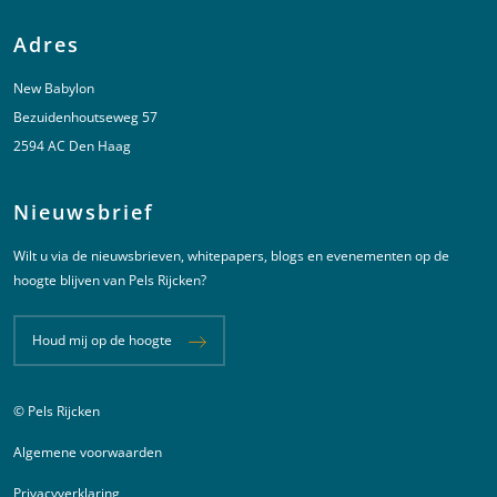
Adres
New Babylon
Bezuidenhoutseweg 57
2594 AC Den Haag
Nieuwsbrief
Wilt u via de nieuwsbrieven, whitepapers, blogs en evenementen op de
hoogte blijven van Pels Rijcken?
Houd mij op de hoogte
© Pels Rijcken
Juridische informatie
Algemene voorwaarden
Privacyverklaring