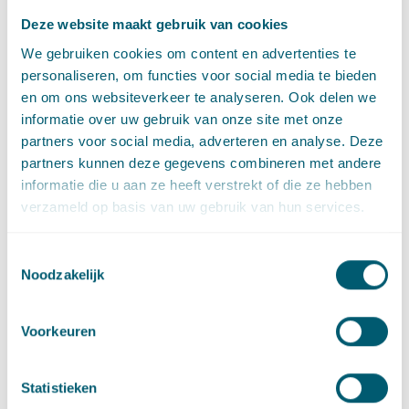
plannen voorafgaand plannen geëlimineerd die hadden
Deze website maakt gebruik van cookies
bijgedragen aan het bestemmingsplan. In drie van de vijf
uitspraken die de aanleiding vormden voor de arresten van 15
We gebruiken cookies om content en advertenties te
januari 2016 werden plannen die een vaag en toekomstig
personaliseren, om functies voor social media te bieden
karakter hadden en nog nadere uitwerking behoefden
en om ons websiteverkeer te analyseren. Ook delen we
geëlimineerd.
informatie over uw gebruik van onze site met onze
partners voor social media, adverteren en analyse. Deze
In de arresten van 15 januari 2016 stelt de Hoge Raad dat het
partners kunnen deze gegevens combineren met andere
arrest van 9 juli 2010 geen wijziging van de bestaande
informatie die u aan ze heeft verstrekt of die ze hebben
rechtspraak bevatte en dat bij de bepaling van de werkelijke
verzameld op basis van uw gebruik van hun services.
waarde van de onteigende zaak, en als uitzondering op het
uitgangspunt dat alle waardebepalende omstandigheden
Toestemmingsselectie
moeten worden meegewogen, het bestemmingsplan wordt
Noodzakelijk
geëlimineerd voor zover dit niet zijn normale rol in de
ruimtelijke ordening heeft vervuld, maar slechts ertoe strekt
de juridisch-planologische onderbouwing en regeling te geven
Voorkeuren
die de beoogde aanleg van het werk waarvoor onteigend
wordt, mogelijk maakt. Als gevolg daarvan mogen plannen die
Statistieken
een vaag en toekomstig karakter hebben niet worden