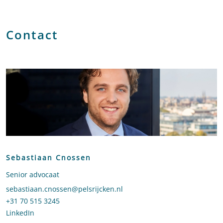
Contact
Sebastiaan Cnossen
Senior advocaat
Stuur een e-mail naar Sebastiaan Cnossen
sebastiaan.cnossen@pelsrijcken.nl
Bel naar Sebastiaan Cnossen
+31 70 515 3245
LinkedIn
profiel van Sebastiaan Cnossen