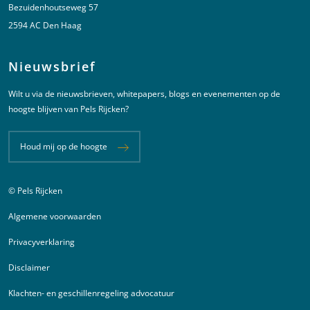
Bezuidenhoutseweg 57
2594 AC Den Haag
Nieuwsbrief
Wilt u via de nieuwsbrieven, whitepapers, blogs en evenementen op de
hoogte blijven van Pels Rijcken?
Houd mij op de hoogte
© Pels Rijcken
Juridische informatie
Algemene voorwaarden
Privacyverklaring
Disclaimer
Klachten- en geschillenregeling advocatuur