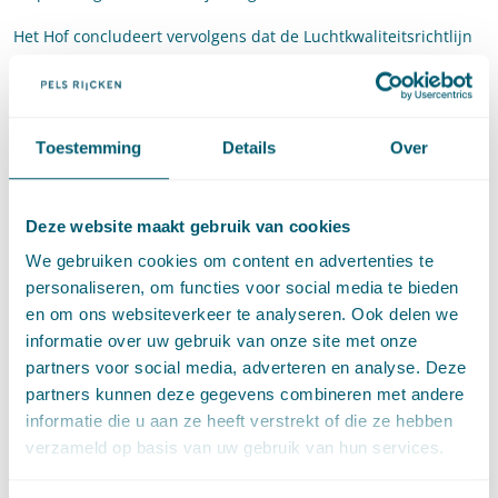
Het Hof concludeert vervolgens dat de Luchtkwaliteitsrichtlijn
weliswaar vrij duidelijke en precieze resultaatsverplichtingen
kent, maar dat dit niet wegneemt dat de doelstelling van die
verplichtingen is om in algemene zin de gezondheid van de
mens en het milieu als geheel te beschermen. Uit
Toestemming
Details
Over
verplichtingen met een dergelijk algemeen doel vloeien
volgens het Hof geen (impliciete) individuele rechten voort
waarvan de schending zou kunnen leiden tot
Deze website maakt gebruik van cookies
lidstaataansprakelijkheid voor schade van particulieren. Onder
We gebruiken cookies om content en advertenties te
verwijzing naar relatief recente rechtspraak (
Kantarev
en
personaliseren, om functies voor social media te bieden
Euromin Holdings
) overweegt het Hof (in een nieuwe
en om ons websiteverkeer te analyseren. Ook delen we
formulering) dat, wil sprake zijn van de toekenning van
informatie over uw gebruik van onze site met onze
rechten aan particulieren, de Unierechtelijke schending van
partners voor social media, adverteren en analyse. Deze
dien aard moet zijn dat zij een rechtssituatie kan wijzigen die
partners kunnen deze gegevens combineren met andere
de geschonden bepalingen voor hen zouden hebben willen
informatie die u aan ze heeft verstrekt of die ze hebben
scheppen (“que la violation de ces obligations soit, en
verzameld op basis van uw gebruik van hun services.
conséquence, de nature à pouvoir altérer une situation
juridique que ces dispositions auraient visé à créer pour