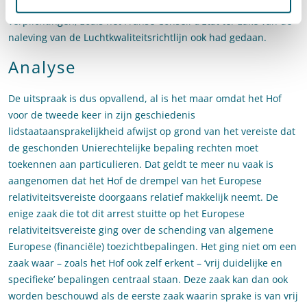
dwangsommen naleving kunnen afdwingen van die
verplichtingen, zoals het Franse Conseil d’État ter zake van de
naleving van de Luchtkwaliteitsrichtlijn ook had gedaan.
Analyse
De uitspraak is dus opvallend, al is het maar omdat het Hof
voor de tweede keer in zijn geschiedenis
lidstaataansprakelijkheid afwijst op grond van het vereiste dat
de geschonden Unierechtelijke bepaling rechten moet
toekennen aan particulieren. Dat geldt te meer nu vaak is
aangenomen dat het Hof de drempel van het Europese
relativiteitsvereiste doorgaans relatief makkelijk neemt. De
enige zaak die tot dit arrest stuitte op het Europese
relativiteitsvereiste ging over de schending van algemene
Europese (financiële) toezichtbepalingen. Het ging niet om een
zaak waar – zoals het Hof ook zelf erkent – ‘vrij duidelijke en
specifieke’ bepalingen centraal staan. Deze zaak kan dan ook
worden beschouwd als de eerste zaak waarin sprake is van vrij