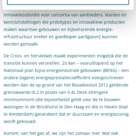
Gemeenten kunnen vóór 1 juli 2018 pitchen om in aanmerking
te komen voor een rijksbijdrage. Daarnaast is er een nieuwe
innovatiesubsidie voor consortia van aanbieders, klanten en
kennisinstellingen die prototypes en innovatieve producten
maken waarmee gebouwen en bijbehorende energie-
infrastructuur sneller en goedkoper aardgasvrij kunnen
worden gemaakt.
De Crisis- en herstelwet maakt experimenten mogelijk die de
transitie kunnen versnellen. Zo kan – vooruitlopend op het
Nationaal plan bijna energieneutrale gebouwen (BENG) – een
andere (lagere) energieprestatiecoëfficiënt voorgeschreven
worden dan de op grond van het Bouwbesluit 2012 geldende
grenswaarde (0,2 in plaats van 0,4). Deze strengere
minimumnorm (die bijvoorbeeld geldt voor de te bouwen
woningen in de Binckhorst te Den Haag en die in Haven-Stad
te Amsterdam) garandeert dat er duurzaam en energiezuinig
wordt gebouwd.
Kortom: van het gas af, we zijn het zomaar niet. Wat ook