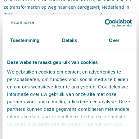
ze transformeren op weg naar een aardgasvrij Nederland in
2050, op een manier dat de nieuwe energie ook nog
betaalbaar blijft voor de consument. Gelukkig hebben we nog
even, maar er kan geen tijd meer verloren gaan want de
urgentie is groot.
Toestemming
Details
Over
Wettelijk kader
Deze website maakt gebruik van cookies
Van het gas af, het klinkt zo simpel, maar hoe doe je het? Door
in ieder geval eerst het juiste wettelijk kader te creëren. Daar
We gebruiken cookies om content en advertenties te
is de wetgever al mee aan de slag gegaan. In de huidige
personaliseren, om functies voor social media te bieden
situatie is nog sprake van een gasaansluitplicht, zowel voor de
en om ons websiteverkeer te analyseren. Ook delen we
gasnetbeheerder (op basis van artikel 10 lid 6 Gaswet) als voor
informatie over uw gebruik van onze site met onze
de bouwer (op basis van artikel 6.10 lid 2 Bouwbesluit 2012).
partners voor social media, adverteren en analyse. Deze
Op dit moment is het dus nog niet mogelijk om aardgasvrije
partners kunnen deze gegevens combineren met andere
woningen te bouwen. Daar komt met ingang van 1 juli 2018
informatie die u aan ze heeft verstrekt of die ze hebben
verandering in. Dankzij de Wet voortgang energietransitie, die
verzameld op basis van uw gebruik van hun services.
op dat moment in werking treedt, komt de gasaansluitplicht
van de Gaswet te vervallen. Momenteel wordt ook gewerkt aan