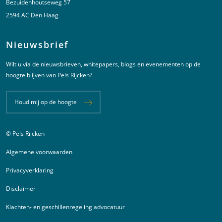
Bezuidenhoutseweg 57
2594 AC Den Haag
Nieuwsbrief
Wilt u via de nieuwsbrieven, whitepapers, blogs en evenementen op de
hoogte blijven van Pels Rijcken?
Houd mij op de hoogte
© Pels Rijcken
Juridische informatie
Algemene voorwaarden
Privacyverklaring
Disclaimer
Klachten- en geschillenregeling advocatuur