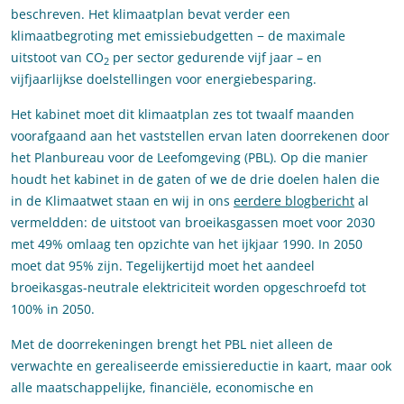
beschreven. Het klimaatplan bevat verder een
klimaatbegroting met emissiebudgetten − de maximale
uitstoot van CO
per sector gedurende vijf jaar – en
2
vijfjaarlijkse doelstellingen voor energiebesparing.
Het kabinet moet dit klimaatplan zes tot twaalf maanden
voorafgaand aan het vaststellen ervan laten doorrekenen door
het Planbureau voor de Leefomgeving (PBL). Op die manier
houdt het kabinet in de gaten of we de drie doelen halen die
in de Klimaatwet staan en wij in ons
eerdere blogbericht
al
vermeldden: de uitstoot van broeikasgassen moet voor 2030
met 49% omlaag ten opzichte van het ijkjaar 1990. In 2050
moet dat 95% zijn. Tegelijkertijd moet het aandeel
broeikasgas-neutrale elektriciteit worden opgeschroefd tot
100% in 2050.
Met de doorrekeningen brengt het PBL niet alleen de
verwachte en gerealiseerde emissiereductie in kaart, maar ook
alle maatschappelijke, financiële, economische en