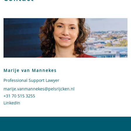
Marije van Mannekes
Professional Support Lawyer
Stuur een e-mail naar Marije van Mannekes
marije.vanmannekes@pelsrijcken.nl
Bel naar Marije van Mannekes
+31 70 515 3255
LinkedIn
profiel van Marije van Mannekes