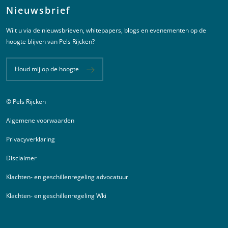
Nieuwsbrief
Wilt u via de nieuwsbrieven, whitepapers, blogs en evenementen op de
hoogte blijven van Pels Rijcken?
Houd mij op de hoogte
© Pels Rijcken
Juridische informatie
Algemene voorwaarden
Privacyverklaring
Disclaimer
Klachten- en geschillenregeling advocatuur
Klachten- en geschillenregeling Wki