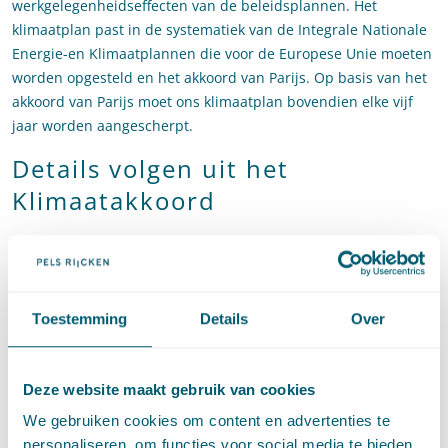
werkgelegenheidseffecten van de beleidsplannen. Het
klimaatplan past in de systematiek van de Integrale Nationale
Energie-en Klimaatplannen die voor de Europese Unie moeten
worden opgesteld en het akkoord van Parijs. Op basis van het
akkoord van Parijs moet ons klimaatplan bovendien elke vijf
jaar worden aangescherpt.
Details volgen uit het
Klimaatakkoord
De specifiek te nemen maatregelen in dit verband worden
duidelijk in het Klimaatakkoord: een ander traject. Het
Klimaatakkoord wordt op dit moment nog uitonderhandeld
aan de klimaattafels door bedrijven, organisaties en de
Toestemming
Details
Over
overheid. Het kabinet heeft aangekondigd het pakket aan
maatregelen eind juni, begin juli te presenteren. Het
Deze website maakt gebruik van cookies
Klimaatakkoord wordt samen met het eerder gesloten
Energieakkoord onderdeel van het eerste klimaatplan.
We gebruiken cookies om content en advertenties te
personaliseren, om functies voor social media te bieden