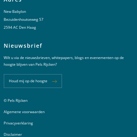
New Babylon
Bezuidenhoutseweg 57
2594 AC Den Haag
Nieuwsbrief
Wilt u via de nieuwsbrieven, whitepapers, blogs en evenementen op de
hoogte blijven van Pels Rijcken?
Houd mij op de hoogte
© Pels Rijcken
Juridische informatie
Algemene voorwaarden
Privacyverklaring
Disclaimer