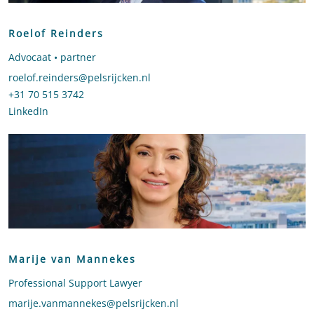
Roelof Reinders
Advocaat • partner
Stuur een e-mail naar Roelof Reinders
roelof.reinders@pelsrijcken.nl
Bel naar Roelof Reinders
+31 70 515 3742
LinkedIn
profiel van Roelof Reinders
Marije van Mannekes
Professional Support Lawyer
Stuur een e-mail naar Marije van Mannekes
marije.vanmannekes@pelsrijcken.nl