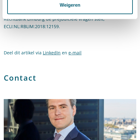
Raadpleeg
hier
de conclusie van de Advocaat-Generaal van 2
Weigeren
juli 2020, ECLI:EU:C:2020:514 en
hier
de bodemzaak waarin de
Rechtbank Limburg de prejudiciële vragen stelt,
ECLI:NL:RBLIM:2018:12159.
Deel dit artikel via
LinkedIn
en
e-mail
Contact