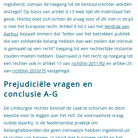
ingediend, zomaar de toegang tot de bestuursrechter worden
ontzegd? Op basis van artikel 6:13 Awb lijkt dit inderdaad het
geval. Hierbij doet zich echter de vraag voor of dit niet in strijd
is met het Europese recht. Artikel 9 lid 2 van het
Verdrag van
Aarhus
bepaalt immers dat “leden van het betrokken publiek
die een voldoende belang hebben dan wel stellen dat inbreuk
is gemaakt op een recht” toegang tot een rechterlijke instantie
zouden moeten hebben. Daarnaast is het recht op toegang tot
een rechter ook in artikel 11 van
richtlijn 2011/92
en artikel 25
van
richtlijn 2010/75
vastgelegd.
Prejudiciële vragen en
conclusie A-G
De Limburgse rechter besloot de zaak te schorsen en deze
kwestie voor te leggen aan het Hof. De voornaamste vraag
luidde daarbij: is de Nederlandse praktijk om
belanghebbenden die geen zienswijze hebben ingediend uit
te sluiten van beroep, in strijd met Europees recht en het