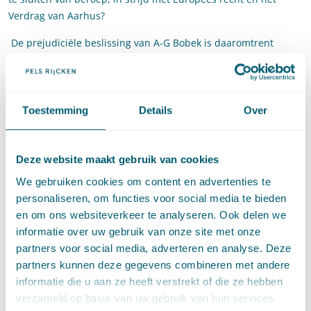
Verdrag van Aarhus?
De prejudiciële beslissing van A-G Bobek is daaromtrent
helder. Het huidige Nederlandse systeem waarin artikel 6:13
Awb het vooraf indienen van een zienswijze als voorwaarde
stelt voor toegang tot de bestuursrechter, is in strijd met
Europees recht en het Verdrag van Aarhus. Zowel artikel 9 lid 2
Toestemming
Details
Over
van het Verdrag, als artikel 11 van richtlijn 2011/92 en artikel
25 van richtlijn 2010/75 verzetten zich volgens A-G Bobek
tegen het stellen van voorwaarden in het nationale recht die
Deze website maakt gebruik van cookies
het recht op toegang tot de rechter voor belanghebbenden
We gebruiken cookies om content en advertenties te
afhankelijk stellen van eerdere deelname aan procedures.
personaliseren, om functies voor social media te bieden
Volgens de A-G leidt dit criterium ertoe dat de eerste
en om ons websiteverkeer te analyseren. Ook delen we
bestuurlijke fase en de tweede gerechtelijke fase onterecht
informatie over uw gebruik van onze site met onze
ineen worden geschoven door deelname aan de tweede fase
partners voor social media, adverteren en analyse. Deze
afhankelijk te maken van deelname aan de eerste fase.
partners kunnen deze gegevens combineren met andere
informatie die u aan ze heeft verstrekt of die ze hebben
Daar komt nog bovenop dat milieuorganisaties die tot ‘het
verzameld op basis van uw gebruik van hun services.
betrokken publiek’ behoren (belanghebbende zijn) op grond