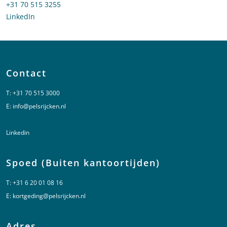
Bel naar Marije van Mannekes
+31 70 515 3255
LinkedIn
profiel van Marije van Mannekes
Contact
T:
+31 70 515 3000
E:
info@pelsrijcken.nl
Linkedin
Spoed (Buiten kantoortijden)
T:
+31 6 20 01 08 16
E:
kortgeding@pelsrijcken.nl
Adres