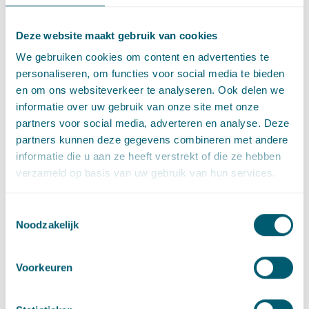
realiseren en deze in de toekomst op een veilige wijze in stand
kan houden, ook jegens rechtsopvolgers, zodanig dat de
leveringszekerheid kan worden gegarandeerd. Het verlenen
Deze website maakt gebruik van cookies
van de desbetreffende vergunningen en het verlenen van
We gebruiken cookies om content en advertenties te
toestemming als eigenaar zijn niet op één lijn te stellen met
personaliseren, om functies voor social media te bieden
het vestigen van een opstalrecht, zo oordeelt de Afdeling.
en om ons websiteverkeer te analyseren. Ook delen we
Indien TenneT voorwaarden en bedingen hanteert waarvan zij
informatie over uw gebruik van onze site met onze
niet wenst af te wijken, betekent dat niet dat het voorstel van
partners voor social media, adverteren en analyse. Deze
TenneT op voorhand als onwerkelijk en onredelijk moet
partners kunnen deze gegevens combineren met andere
worden aangemerkt.
informatie die u aan ze heeft verstrekt of die ze hebben
verzameld op basis van uw gebruik van hun services.
In de noot gaan Monique Rus-van der Velde en Karin Haan in
op het systeem van de Wegenverordening, de gedoogplicht op
grond van de BP, de jurisprudentie over de
Toestemmingsselectie
Noodzakelijk
onderhandelingsplicht en de bijzondere positie van de
Provincie.
Voorkeuren
De vindplaats van de noot is TBR 2017/132.