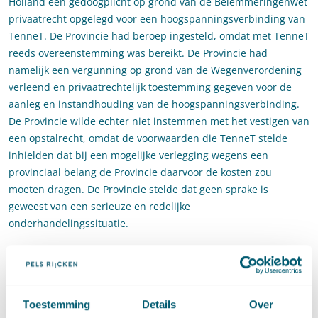
Holland een gedoogplicht op grond van de Belemmeringenwet
privaatrecht opgelegd voor een hoogspanningsverbinding van
TenneT. De Provincie had beroep ingesteld, omdat met TenneT
reeds overeenstemming was bereikt. De Provincie had
namelijk een vergunning op grond van de Wegenverordening
verleend en privaatrechtelijk toestemming gegeven voor de
aanleg en instandhouding van de hoogspanningsverbinding.
De Provincie wilde echter niet instemmen met het vestigen van
een opstalrecht, omdat de voorwaarden die TenneT stelde
inhielden dat bij een mogelijke verlegging wegens een
provinciaal belang de Provincie daarvoor de kosten zou
moeten dragen. De Provincie stelde dat geen sprake is
geweest van een serieuze en redelijke
onderhandelingssituatie.
De Afdeling gaat niet mee in het beroep van de Provincie. Het
vergunningstelsel op grond van de Wegenverordening noch de
privaatrechtelijke toestemming bieden voldoende waarborg
dat TenneT de percelen mag betreden, de werken daar kan
Toestemming
Details
Over