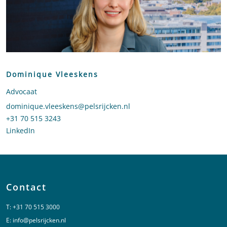
Dominique Vleeskens
Advocaat
Stuur een e-mail naar Dominique Vleeskens
dominique.vleeskens@pelsrijcken.nl
Bel naar Dominique Vleeskens
+31 70 515 3243
LinkedIn
profiel van Dominique Vleeskens
Contact
T:
+31 70 515 3000
E:
info@pelsrijcken.nl