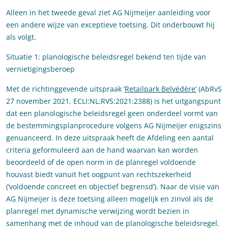
Alleen in het tweede geval ziet AG Nijmeijer aanleiding voor
een andere wijze van exceptieve toetsing. Dit onderbouwt hij
als volgt.
Situatie 1: planologische beleidsregel bekend ten tijde van
vernietigingsberoep
Met de richtinggevende uitspraak ‘
Retailpark Belvédère’
(AbRvS
27 november 2021, ECLI:NL:RVS:2021:2388) is het uitgangspunt
dat een planologische beleidsregel geen onderdeel vormt van
de bestemmingsplanprocedure volgens AG Nijmeijer enigszins
genuanceerd. In deze uitspraak heeft de Afdeling een aantal
criteria geformuleerd aan de hand waarvan kan worden
beoordeeld of de open norm in de planregel voldoende
houvast biedt vanuit het oogpunt van rechtszekerheid
(‘voldoende concreet en objectief begrensd’). Naar de visie van
AG Nijmeijer is deze toetsing alleen mogelijk en zinvol als de
planregel met dynamische verwijzing wordt bezien in
samenhang met de inhoud van de planologische beleidsregel.