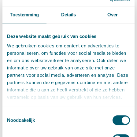
planregel in de bestemmingsplanprocedure. In die situatie
bestaat er dus geen reden om het evidentiecriterium los te
Toestemming
Details
Over
laten.
Situatie 2: posterieure planologische beleidsregel
Deze website maakt gebruik van cookies
De inhoud van een posterieure beleidsregel kan daarentegen
We gebruiken cookies om content en advertenties te
niet zijn betrokken bij de rechtmatigheidstoets van de
personaliseren, om functies voor social media te bieden
planregel in de bestemmingsplanprocedure. In dat geval ligt
en om ons websiteverkeer te analyseren. Ook delen we
het voor de hand om de formele rechtskracht van een
informatie over uw gebruik van onze site met onze
planregel minder zwaar te laten wegen, aldus AG Nijmeijer. Hij
partners voor social media, adverteren en analyse. Deze
stelt dan ook voor dat een planregel exceptief wordt getoetst
partners kunnen deze gegevens combineren met andere
aan de hand van dezelfde toetsingsmaatstaf die in de
informatie die u aan ze heeft verstrekt of die ze hebben
bestemmingsplanprocedure zou zijn toegepast: het Belvédère-
verzameld op basis van uw gebruik van hun services.
toetsingskader.
De maatstaf die in de rechtspraak wordt gehanteerd voor
Toestemmingsselectie
exceptieve toetsing van niet-appellabele algemeen
Noodzakelijk
verbindende voorschriften acht AG Nijmeijer ongeschikt. De
samenhangende beoordeling tussen planregel en