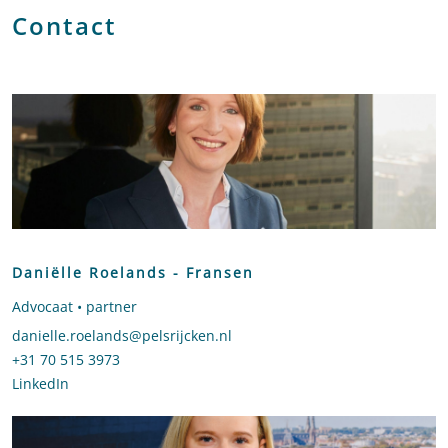
Contact
Daniëlle Roelands - Fransen
Advocaat • partner
Stuur een e-mail naar Daniëlle Roelands - Fransen
danielle.roelands@pelsrijcken.nl
Bel naar Daniëlle Roelands - Fransen
+31 70 515 3973
LinkedIn
profiel van Daniëlle Roelands - Fransen