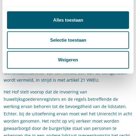
indien daarin van ten minste één van de echtgenoten het
Litouwse persoonlijke identificatienummer is vermeld. De
betrokken Italiaanse burgerlijke stand had geweigerd het
Alles toestaan
identificatienummer van de Litouwse burger in de
huwelijksakte in te schrijven, waardoor niet aan dit vereiste
werd voldaan.
Selectie toestaan
De verwijzende rechter wendt zich tot het Hof met de vraag of
de nationale regeling, op grond waarvan vereist wordt dat in
Weigeren
de huwelijkse voorwaarden het persoonlijke
identificatienummer van ten minste één van de echtgenoten
wordt vermeld, in strijd is met artikel 21 VWEU.
Het Hof stelt voorop dat de invoering van
huwelijksgoederenregisters en de regels betreffende de
werking ervan behoren tot de bevoegdheid van de lidstaten.
Echter, bij de uitoefening ervan moet wel het Unierecht in acht
worden genomen. Het recht op vrij verkeer moet worden
gewaarborgd door de burgerlijke staat van personen te
erkennen die in een andere lidstaat overeenkomstig het recht