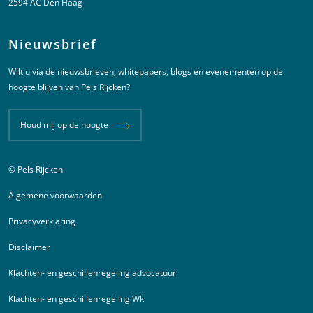
2594 AC Den Haag
Nieuwsbrief
Wilt u via de nieuwsbrieven, whitepapers, blogs en evenementen op de
hoogte blijven van Pels Rijcken?
Houd mij op de hoogte
© Pels Rijcken
Juridische informatie
Algemene voorwaarden
Privacyverklaring
Disclaimer
Klachten- en geschillenregeling advocatuur
Klachten- en geschillenregeling Wki