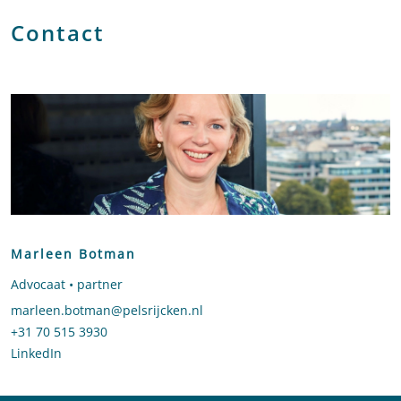
Contact
Marleen Botman
Advocaat • partner
Stuur een e-mail naar Marleen Botman
marleen.botman@pelsrijcken.nl
Bel naar Marleen Botman
+31 70 515 3930
LinkedIn
profiel van Marleen Botman