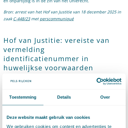
en onpartijdig is in de zin van het Unierecht.
Bron: arrest van het Hof van Justitie van 18 december 2025 in
zaak
C-448/23
met
perscommuniqué
Hof van Justitie: vereiste van
vermelding
identificatienummer in
huwelijkse voorwaarden
gesloten in andere lidstaat bij
inschrijving in
huwelijksgoederenregister in
Toestemming
Details
Over
strijd met recht op vrij
verkeer en verblijf
Deze website maakt gebruik van cookies
Naar aanleiding van een prejudiciële vraag van de Litouwse
We gebruiken cookies om content en advertenties te