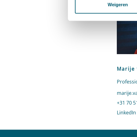
Weigeren
Marije
Professi
Stuur ee
marije.v
Bel naar
+31 70 5
LinkedIn