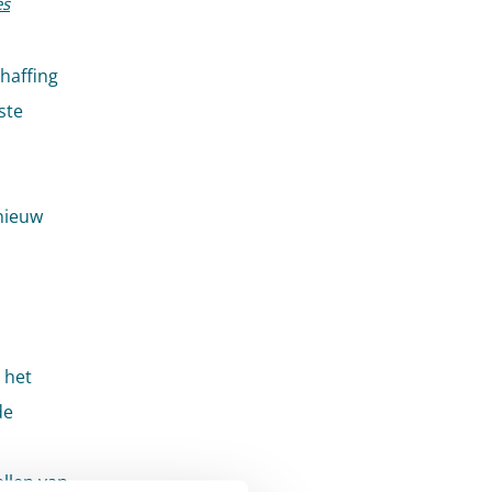
es
haffing
ste
nieuw
 het
de
ellen van