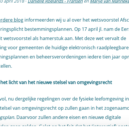
0 april 2018
·
Daniëlle Roelands - Fransen
en
Marije van Mannek
rdere blog
informeerden wij u al over het wetsvoorstel Afsc
eringsplicht bestemmingsplannen. Op 17 april jl. nam de Eer
t wetsvoorstel als hamerstuk aan. Met deze wet vervalt de
ting voor gemeenten de huidige elektronisch raadpleegbare
ngsplannen en beheersverordeningen iedere tien jaar op
tellen.
n het licht van het nieuwe stelsel van omgevingsrecht
nvol, nu dergelijke regelingen over de fysieke leefomgeving in
telsel van omgevingsrecht op zullen gaan in het zogenaam
gsplan
. Daarvoor zullen andere eisen en nieuwe digitale
den gaan gelden. Gelet op het feit dat het (interactief) opst