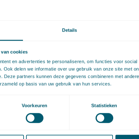
vingsplan een jarenlange doorlooptijd kent en de Omgevi
021 in werking treedt, zouden bestemmingsplannen en
erordeningen in de tussenliggende tijd nog volgens de oud
Details
iseerd moeten worden. De aangenomen wet voorkomt dit e
n zo een mooie kans om de aandacht te richten op de
 van cookies
iding van het omgevingsplan en de transitie naar de Omge
ent en advertenties te personaliseren, om functies voor social
. Ook delen we informatie over uw gebruik van onze site met on
r
de relevante kamerstukken.
e. Deze partners kunnen deze gegevens combineren met andere i
erzameld op basis van uw gebruik van hun services.
artikel via
LinkedIn
en
e-mail
Voorkeuren
Statistieken
act