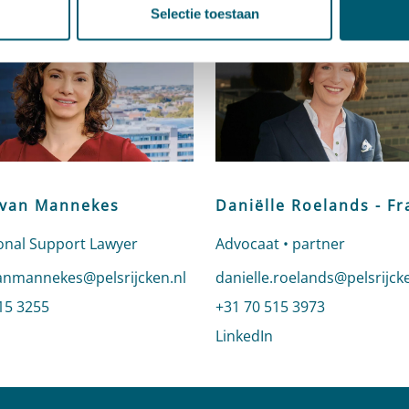
Selectie toestaan
 van Mannekes
Daniëlle Roelands - F
onal Support Lawyer
Advocaat • partner
n e-mail naar Marije van Mannekes
anmannekes@pelsrijcken.nl
Stuur een e-mail naar Danië
danielle.roelands@pelsrijck
 Marije van Mannekes
15 3255
Bel naar Daniëlle Roelands 
+31 70 515 3973
profiel van Marije van Mannekes
LinkedIn
profiel van Daniëll