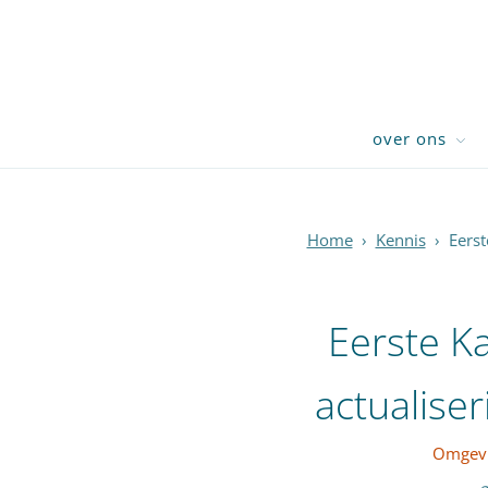
over ons
Home
›
Kennis
›
Eers
Eerste K
actualise
Omgevi