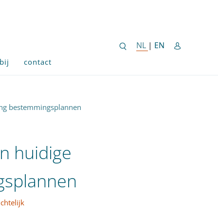
ENGLISH SITE 
NL
NEDERLANDSE SITE
|
EN
bij
contact
ting bestemmingsplannen
n huidige
ngsplannen
chtelijk