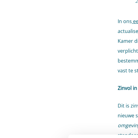
2
In ons
ee
actualis
Kamer di
verplich
bestemmi
vast te s
Zinvol i
Dit is zi
nieuwe s
omgevin
standaar