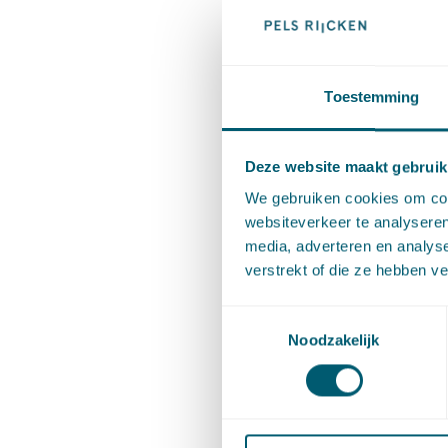
een omge
pas in 2
beheersv
Toestemming
geactual
gemeente
Deze website maakt gebruik
voorbere
We gebruiken cookies om cont
websiteverkeer te analyseren
Vind
hie
media, adverteren en analys
verstrekt of die ze hebben v
Toestemmingsselectie
Deel dit 
Noodzakelijk
Cont