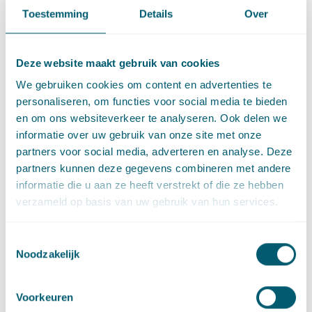
De voorzieningenrechter acht het toepassen van een knip niet
Toestemming
Details
Over
in strijd met enig rechtsbeginsel, omdat sprake is van een
voortdurende overtreding. Een zwaartepunt van de
overtreding is daarmee niet aan te wijzen. Dat de overtreding
Deze website maakt gebruik van cookies
ook heeft voortgeduurd nadat de boetecategorie was
We gebruiken cookies om content en advertenties te
verhoogd, is bovendien aan de overtreder zelf toe te rekenen.
personaliseren, om functies voor social media te bieden
Daaraan kan worden toegevoegd dat de wetgever niet heeft
en om ons websiteverkeer te analyseren. Ook delen we
voorzien in overgangsrecht. De wetgever heeft dus gewild dat
informatie over uw gebruik van onze site met onze
overtredingen ná 1 augustus 2014 zwaarder gesanctioneerd
partners voor social media, adverteren en analyse. Deze
zouden worden.
partners kunnen deze gegevens combineren met andere
Eerdere jurisprudentie CRvB
informatie die u aan ze heeft verstrekt of die ze hebben
verzameld op basis van uw gebruik van hun services.
In de uitspraak is nog verwezen naar
eerdere rechtspraak
van
de Centrale Raad van Beroep. In die uitspraak oordeelde de
Toestemmingsselectie
Noodzakelijk
CRvB dat het UWV niet een zwaarder sanctiestelsel zoals dat
op grond van de Werkloosheidswet ná 1 januari 2013 gold, had
mogen toepassen op handelen of nalaten verricht vóór 1
Voorkeuren
januari 2013. Voor dit laatste handelen mocht het UWV slechts