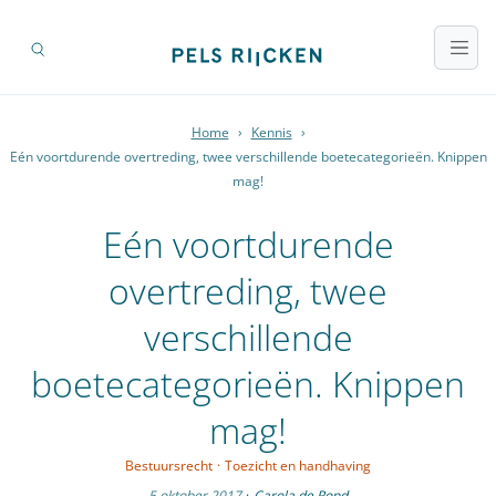
Home
›
Kennis
›
Eén voortdurende overtreding, twee verschillende boetecategorieën. Knippen
mag!
Eén voortdurende
overtreding, twee
verschillende
boetecategorieën. Knippen
mag!
Bestuursrecht
·
Toezicht en handhaving
5 oktober 2017
·
Carola de Rond