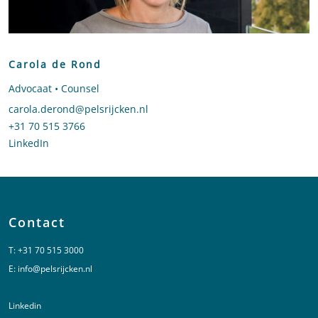
Carola de Rond
Advocaat • Counsel
Stuur een e-mail naar Carola de Rond
carola.derond@pelsrijcken.nl
Bel naar Carola de Rond
+31 70 515 3766
LinkedIn
profiel van Carola de Rond
Contact
T:
+31 70 515 3000
E:
info@pelsrijcken.nl
Linkedin