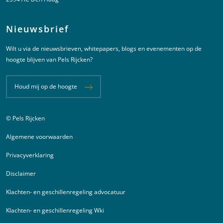
Nieuwsbrief
Wilt u via de nieuwsbrieven, whitepapers, blogs en evenementen op de
hoogte blijven van Pels Rijcken?
Houd mij op de hoogte
© Pels Rijcken
Juridische informatie
Algemene voorwaarden
Privacyverklaring
Disclaimer
Klachten- en geschillenregeling advocatuur
Klachten- en geschillenregeling Wki