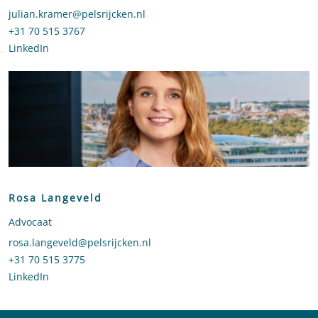
Stuur een e-mail naar Julian Kramer
julian.kramer@pelsrijcken.nl
Bel naar Julian Kramer
+31 70 515 3767
LinkedIn
profiel van Julian Kramer
Rosa Langeveld
Advocaat
Stuur een e-mail naar Rosa Langeveld
rosa.langeveld@pelsrijcken.nl
Bel naar Rosa Langeveld
+31 70 515 3775
LinkedIn
profiel van Rosa Langeveld