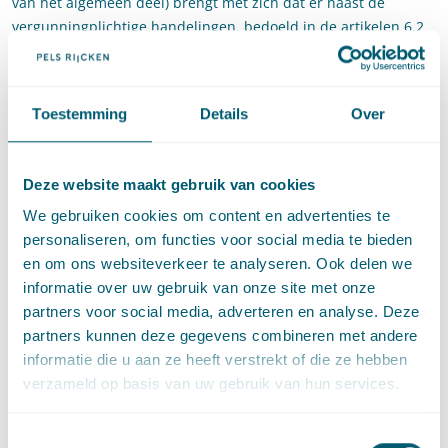
van het algemeen deel) brengt met zich dat er naast de
vergunningplichtige handelingen, bedoeld in de artikelen 6.2
en 6.3, tevens handelingen in een watersysteem zullen zijn
waarvoor op grond van een verordening van het waterschap
vergunning is vereist. Het onderhavige artikel strekt ertoe ook
Toestemming
Details
Over
deze, op de reglementaire verordenende bevoegdheid van de
waterschappen gebaseerde, vergunningen te integreren in het
vergunningstelsel van hoofdstuk 6, opdat voor alle
Deze website maakt gebruik van cookies
handelingen in een watersysteem steeds slechts één
We gebruiken cookies om content en advertenties te
vergunning zal zijn vereist: de watervergunning. […]." [Zie
personaliseren, om functies voor social media te bieden
Kamerstukken II 2006/07, 30818, nr. 3, blz. 122]
en om ons websiteverkeer te analyseren. Ook delen we
De Afdeling is van oordeel dat hieruit volgt dat het op grond
informatie over uw gebruik van onze site met onze
van artikel 6.13 van de Waterwet is toegestaan om, los van de
partners voor social media, adverteren en analyse. Deze
handelingen waarvoor bijvoorbeeld in de artikelen 6.2 tot en
partners kunnen deze gegevens combineren met andere
met 6.5 van de Waterwet is bepaald dat die zonder vergunning
informatie die u aan ze heeft verstrekt of die ze hebben
verboden zijn, in een verordening, zoals de Keur, te bepalen
verzameld op basis van uw gebruik van hun services.
dat voor andere handelingen ook een vergunning is vereist.
Dat betekent in dit geval dat het algemeen bestuur vrijstaat
Toestemmingsselectie