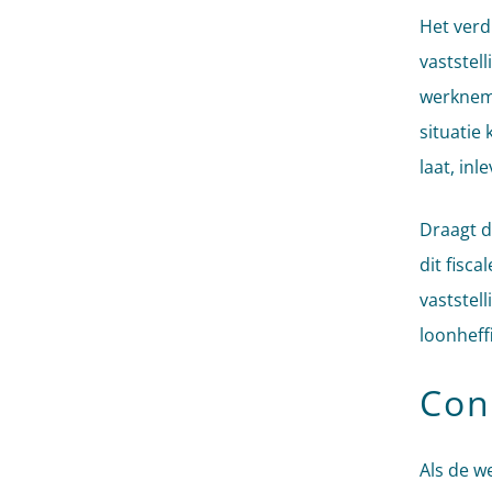
Het verd
vaststel
werkneme
situatie
laat, in
Draagt d
dit fisc
vaststel
loonheff
Con
Als de w