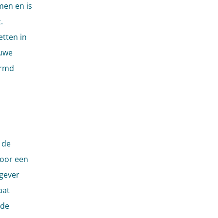
men en is
.
tten in
euwe
ermd
 de
voor een
gever
aat
 de