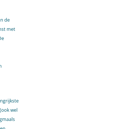
In de
mst met
De
n
ngrijkste
(ook wel
ogmaals
len