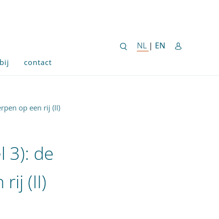
ENGLISH SITE 
NL
NEDERLANDSE SITE
|
EN
bij
contact
pen op een rij (II)
 3): de
ij (II)