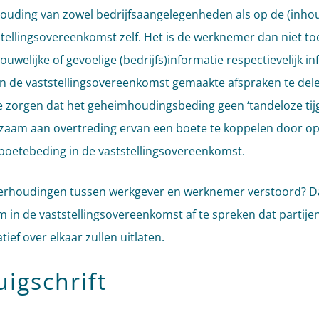
uding van zowel bedrijfsaangelegenheden als op de (inho
stellingsovereenkomst zelf. Het is de werknemer dan niet t
uwelijke of gevoelige (bedrijfs)informatie respectievelijk i
in de vaststellingsovereenkomst gemaakte afspraken te del
e zorgen dat het geheimhoudingsbeding geen ‘tandeloze tijger
zaam aan overtreding ervan een boete te koppelen door 
boetebeding in de vaststellingsovereenkomst.
verhoudingen tussen werkgever en werknemer verstoord? Da
 in de vaststellingsovereenkomst af te spreken dat partijen
tief over elkaar zullen uitlaten.
uigschrift