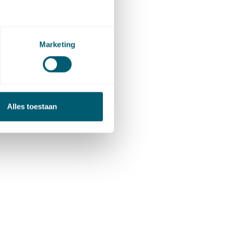
 Dit kan
taat.
rift
Marketing
kst van
Alles toestaan