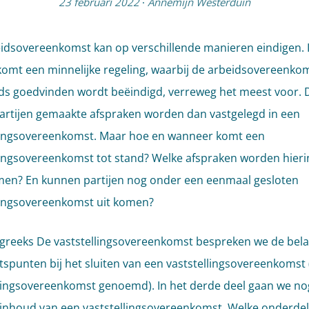
23 februari 2022
·
Annemijn Westerduin
idsovereenkomst kan op verschillende manieren eindigen. 
 komt een minnelijke regeling, waarbij de arbeidsovereenko
ds goedvinden wordt beëindigd, verreweg het meest voor. 
artijen gemaakte afspraken worden dan vastgelegd in een
lingsovereenkomst. Maar hoe en wanneer komt een
lingsovereenkomst tot stand? Welke afspraken worden hieri
en? En kunnen partijen nog onder een eenmaal gesloten
lingsovereenkomst uit komen?
ogreeks De vaststellingsovereenkomst bespreken we de bela
spunten bij het sluiten van een vaststellingsovereenkomst 
ingsovereenkomst genoemd). In het derde deel gaan we n
 inhoud van een vaststellingsovereenkomst. Welke onderde