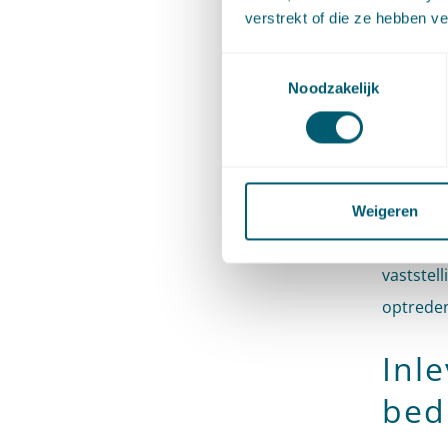
verstrekt of die ze hebben v
een nega
alleen a
Toestemmingsselectie
Heeft ee
Noodzakelijk
gevraagd
Om discu
het getu
Weigeren
vaststel
vaststel
optrede
Inl
bed