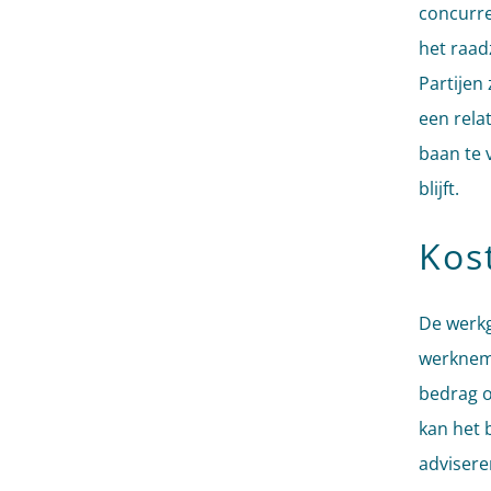
concurre
het raad
Partijen
een rela
baan te 
blijft.
Kos
De werkg
werkneme
bedrag o
kan het 
advisere