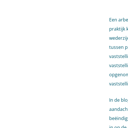
Een arbe
praktijk
wederzij
tussen p
vaststel
vaststel
opgenom
vaststel
In de bl
aandacht
beëindig
in op de