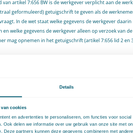
 van artikel 7:656 BW is de werkgever verplicht aan de we
traal geformuleerd) getuigschrift te geven als de werkneme
raagt. In de wet staat welke gegevens de werkgever daarin
en welke gegevens de werkgever alleen op verzoek van de
r mag opnemen in het getuigschrift (artikel 7:656 lid 2 en 
ever is niet verplicht een positief geformuleerd getuigschrif
 Voor een werknemer kan het daarom voordelig zijn het ver
tief getuigschrift mee te nemen in de onderhandeling over 
lingsovereenkomst.
Details
Als een werknemer niet goed heeft gefunctioneerd, is het ee
 van cookies
r niet aan te raden een positief getuigschrift te verstrekke
ent en advertenties te personaliseren, om functies voor social
ositief getuigschrift zou een nieuwe werkgever op het verke
. Ook delen we informatie over uw gebruik van onze site met on
nnen worden gezet. De werkgever moet echter ook oppass
e. Deze partners kunnen deze gegevens combineren met andere i