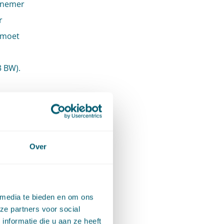
rknemer
r
 moet
3 BW).
t op te
zoek om
een
Over
n
n. Door
 media te bieden en om ons
erde
ze partners voor social
en met
nformatie die u aan ze heeft