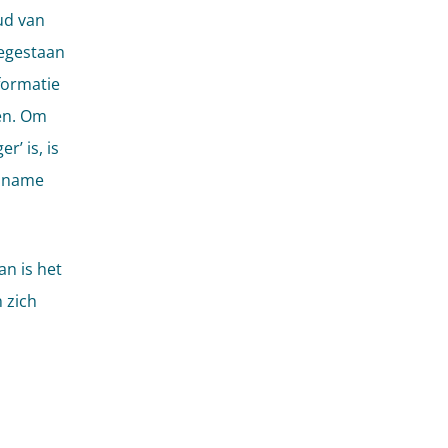
ud van
oegestaan
nformatie
en. Om
’ is, is
opname
n is het
 zich