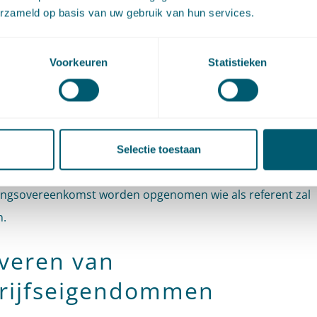
erzameld op basis van uw gebruik van hun services.
tieve omschrijving van het functioneren van de werknemer.
ls voor dit disfunctioneren een objectieve onderbouwing bes
n disfunctionerende werknemer u om een positief getuigsch
Voorkeuren
Statistieken
 en twijfelt u wat te doen? Neem dan contact met ons op.
ssie achteraf te voorkomen, verdient het aanbeveling de te
igschrift op voorhand af te stemmen en als bijlage bij de
Selectie toestaan
lingsovereenkomst te voegen. Ook kan in de
lingsovereenkomst worden opgenomen wie als referent zal
n.
everen van
rijfseigendommen