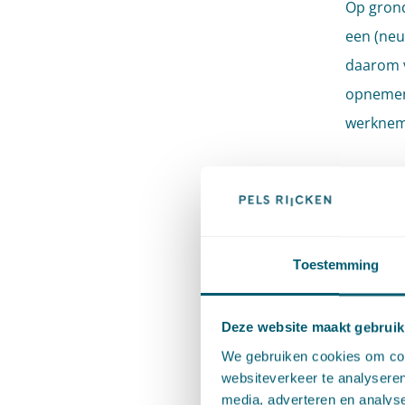
Op grond
een (neu
daarom v
opnemen 
werkneme
De werkg
stellen.
een posi
vaststel
Toestemming
Let op! 
Deze website maakt gebruik
werkgeve
We gebruiken cookies om cont
een te p
websiteverkeer te analyseren
been ku
media, adverteren en analys