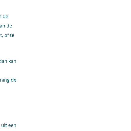
n de
van de
, of te
dan kan
ning de
 uit een