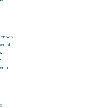
zien van
 neemt
jwel
n
eel leest
op