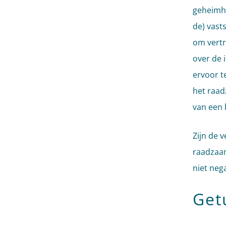
geheimho
de) vast
om vertro
over de 
ervoor t
het raad
van een 
Zijn de 
raadzaam
niet nega
Get