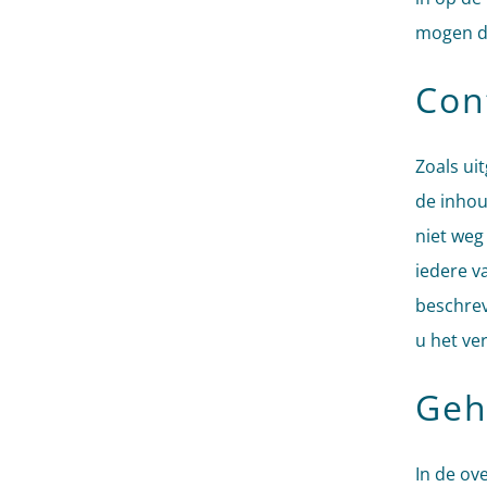
mogen da
Con
Zoals ui
de inhou
niet weg
iedere v
beschrev
u het ver
Geh
In de ov