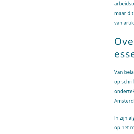
arbeids
maar dit
van arti
Ove
ess
Van belan
op schri
ondertek
Amsterd
In zijn 
op het m