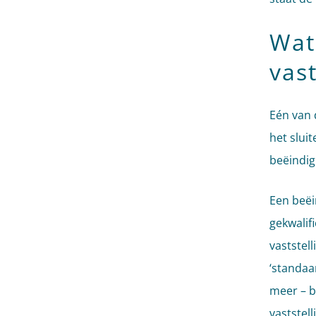
Wat
vas
Eén van 
het slui
beëindig
Een beë
gekwalif
vaststel
‘standaa
meer – b
vaststel