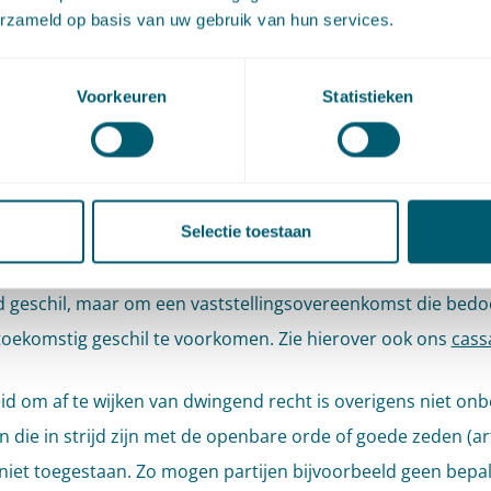
erzameld op basis van uw gebruik van hun services.
erde arbeidsovereenkomst voor bepaalde tijd een nieuwe
vereenkomst voor onbepaalde tijd sloten. Als bijlage was e
lingsovereenkomst opgenomen, waarin was bepaald dat de
Voorkeuren
Statistieken
vereenkomst voor onbepaalde tijd ongeveer 10 maanden n
ervan zou eindigen. Daarmee beoogden partijen te bewerks
ier arbeidsovereenkomsten voor bepaalde tijd konden word
, in strijd met de dwingendrechtelijke ketenregeling van arti
Selectie toestaan
. Deze afspraak is nietig, omdat het in dit geval niet ging 
 geschil, maar om een vaststellingsovereenkomst die bedo
oekomstig geschil te voorkomen. Zie hierover ook ons
cass
eid om af te wijken van dwingend recht is overigens niet onb
n die in strijd zijn met de openbare orde of goede zeden (art
 niet toegestaan. Zo mogen partijen bijvoorbeeld geen bepal