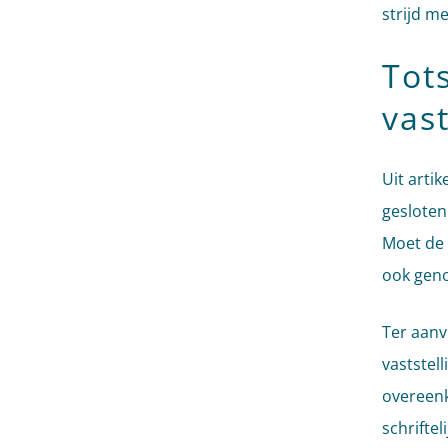
strijd 
Tot
vas
Uit arti
gesloten
Moet de 
ook geno
Ter aanv
vaststel
overeen
schrifte