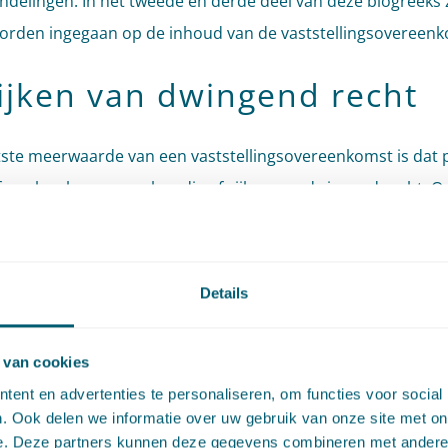
delingen. In het tweede en derde deel van deze blogreeks 
orden ingegaan op de inhoud van de vaststellingsovereenk
ijken van dwingend recht
ste meerwaarde van een vaststellingsovereenkomst is dat p
fspraken kunnen maken die afwijken van dwingend recht. O
el 7:902 BW is dit uitsluitend mogelijk in het geval de
lingsovereenkomst strekt tot beëindiging van een bestaand
eid of bestaand geschil en niet ter voorkoming van een
Details
ige onzekerheid of een toekomstig geschil. Van dat laatste 
ijn als partijen bewust bepalingen van dwingend recht beog
 van cookies
.
ent en advertenties te personaliseren, om functies voor social
. Ook delen we informatie over uw gebruik van onze site met on
tratie dient de
zaak
waarin de werkgever en de werknemer n
e. Deze partners kunnen deze gegevens combineren met andere i