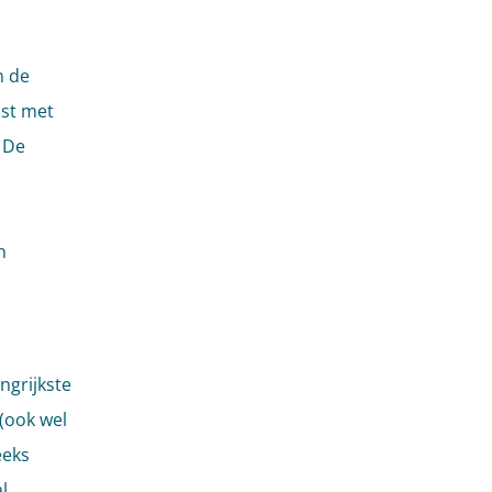
n de
mst met
 De
n
ngrijkste
(ook wel
eeks
l.