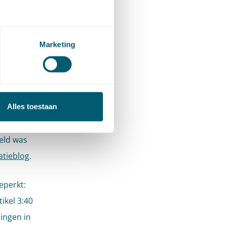
en
Marketing
a het
telligen
en
kel
Alles toestaan
om een al
eld was
atieblog
.
eperkt:
ikel 3:40
ingen in