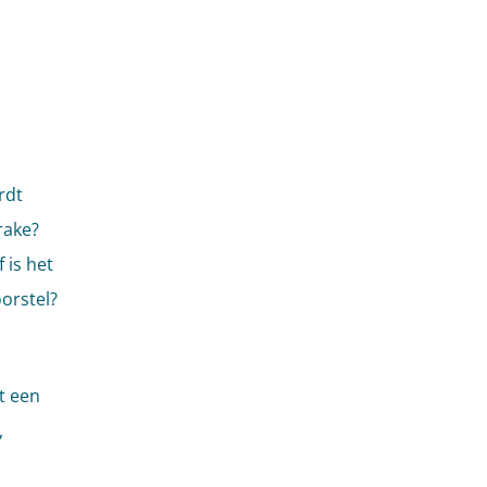
rdt
rake?
 is het
orstel?
t een
,