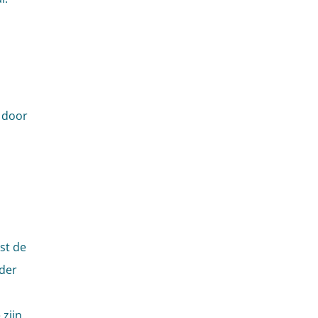
 door
st de
der
zijn