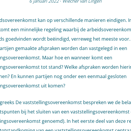
6 januari 2022
·
Wiecher van Lingen
dsovereenkomst kan op verschillende manieren eindigen. I
 komt een minnelijke regeling waarbij de arbeidsovereenko
ds goedvinden wordt beëindigd, verreweg het meeste voor.
artijen gemaakte afspraken worden dan vastgelegd in een
lingsovereenkomst. Maar hoe en wanneer komt een
lingsovereenkomst tot stand? Welke afspraken worden hieri
en? En kunnen partijen nog onder een eenmaal gesloten
lingsovereenkomst uit komen?
ogreeks De vaststellingsovereenkomst bespreken we de bela
spunten bij het sluiten van een vaststellingsovereenkomst 
ingsovereenkomst genoemd). In het eerste deel van deze r
 totstandkoming van een vaststellingsovereenkomst centraa