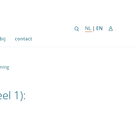
ENGLISH SITE 
NL
NEDERLANDSE SITE
|
EN
bij
contact
oming
el 1):