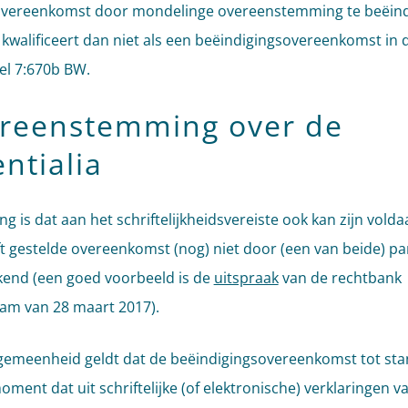
overeenkomst door mondelinge overeenstemming te beëind
 kwalificeert dan niet als een beëindigingsovereenkomst in d
kel 7:670b BW.
reenstemming over de
entialia
g is dat aan het schriftelijkheidsvereiste ook kan zijn volda
ft gestelde overeenkomst (nog) niet door (een van beide) par
end (een goed voorbeeld is de
uitspraak
van de rechtbank
am van 28 maart 2017).
algemeenheid geldt dat de beëindigingsovereenkomst tot st
oment dat uit schriftelijke (of elektronische) verklaringen v