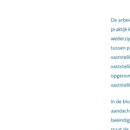
De arbei
praktijk
wederzij
tussen p
vaststel
vaststel
opgenom
vaststel
In de bl
aandacht
beëindig
staat de