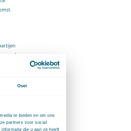
zal
omst.
artijen
p grond
e
Over
zal
en te
 media te bieden en om ons
ze partners voor social
a afloop
nformatie die u aan ze heeft