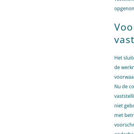
opgenome
Voo
vas
Het slui
de werkn
voorwaar
Nu de co
vaststel
niet geb
met betr
voorschr