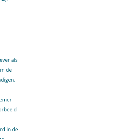
ever als
om de
digen.
nemer
orbeeld
rd in de