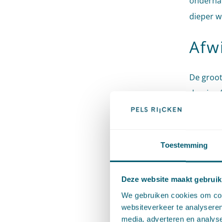
onderhan
dieper w
Afw
De groot
daarin a
van artik
vaststel
onzekerh
Toestemming
toekomst
sprake z
Deze website maakt gebruik
omzeilen
We gebruiken cookies om cont
websiteverkeer te analyseren
Ter illus
media, adverteren en analys