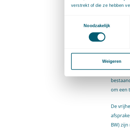
verstrekt of die ze hebben v
van de d
arbeidso
Toestemmingsselectie
vaststel
Noodzakelijk
arbeidso
aangaan 
dat er v
gesloten
Weigeren
7:668a BW
bestaand
om een t
De vrijh
afsprake
BW) zijn