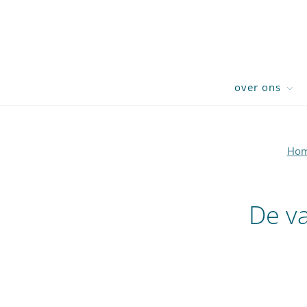
over ons
Ho
De va