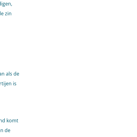
igen,
e zin
an als de
tijen is
and komt
an de