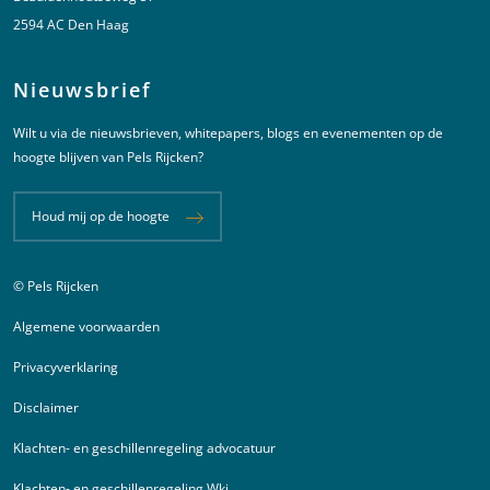
2594 AC Den Haag
Nieuwsbrief
Wilt u via de nieuwsbrieven, whitepapers, blogs en evenementen op de
hoogte blijven van Pels Rijcken?
Houd mij op de hoogte
© Pels Rijcken
Juridische informatie
Algemene voorwaarden
Privacyverklaring
Disclaimer
Klachten- en geschillenregeling advocatuur
Klachten- en geschillenregeling Wki