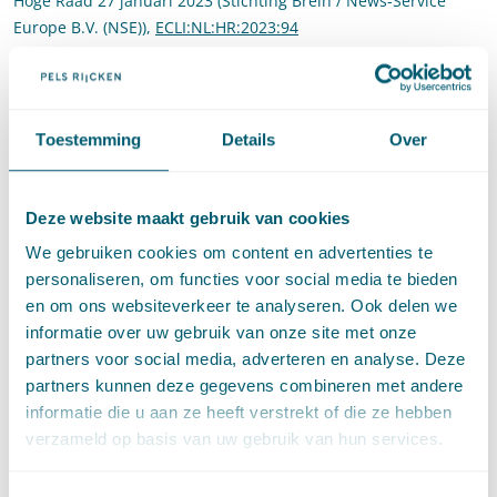
Hoge Raad 27 januari 2023 (Stichting Brein / News-Service
Europe B.V. (NSE)),
ECLI:NL:HR:2023:94
Cassatievlog #046 is ook als
podcast
beschikbaar.
Toestemming
Details
Over
Deel dit artikel via
LinkedIn
en
e-mail
Deze website maakt gebruik van cookies
Contact
We gebruiken cookies om content en advertenties te
personaliseren, om functies voor social media te bieden
en om ons websiteverkeer te analyseren. Ook delen we
informatie over uw gebruik van onze site met onze
partners voor social media, adverteren en analyse. Deze
Gerelateerde artikelen
partners kunnen deze gegevens combineren met andere
informatie die u aan ze heeft verstrekt of die ze hebben
verzameld op basis van uw gebruik van hun services.
Cassatie