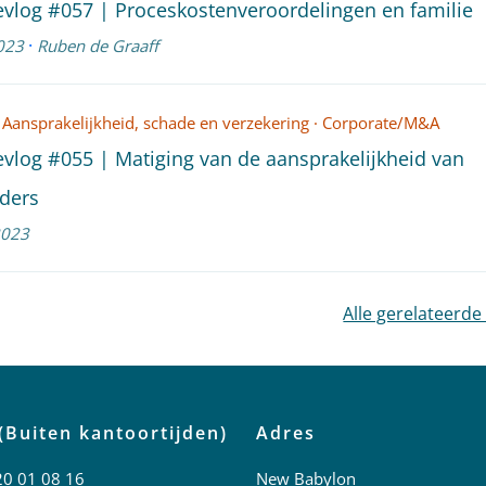
evlog #057 | Proceskostenveroordelingen en familie
·
023
Ruben de Graaff
Aansprakelijkheid, schade en verzekering
·
Corporate/M&A
evlog #055 | Matiging van de aansprakelijkheid van
ders
2023
Alle gerelateerde
(Buiten kantoortijden)
Adres
20 01 08 16
New Babylon