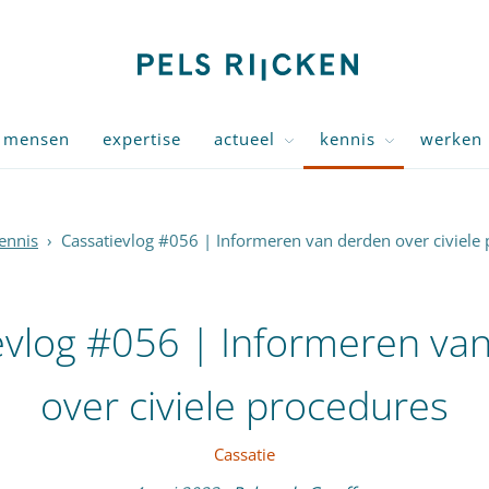
mensen
expertise
actueel
kennis
werken 
ennis
›
Cassatievlog #056 | Informeren van derden over civiele
evlog #056 | Informeren va
over civiele procedures
Cassatie