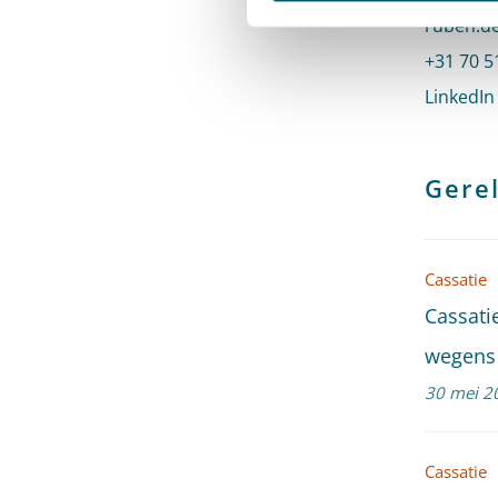
Stuur ee
ruben.de
Bel naar
+31 70 5
LinkedIn
Gerel
Cassatie
Cassati
wegens 
30 mei 2
Cassatie