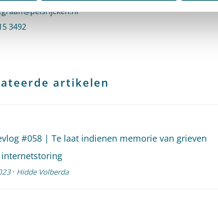
n e-mail naar Ruben de Graaff
graaff@pelsrijcken.nl
 Ruben de Graaff
15 3492
profiel van Ruben de Graaff
ateerde artikelen
evlog #058 | Te laat indienen memorie van grieven
internetstoring
·
023
Hidde Volberda