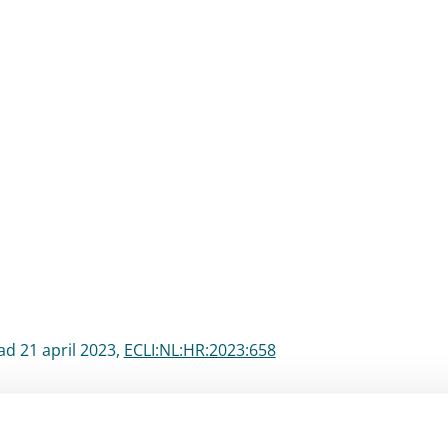
d 21 april 2023,
ECLI:NL:HR:2023:658
vlog #056 is ook als
podcast
beschikbaar.