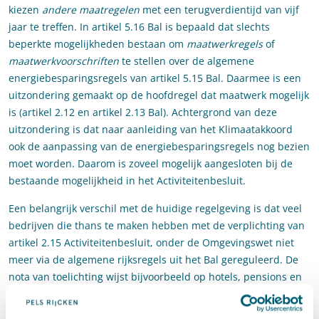
kiezen
andere maatregelen
met een terugverdientijd van vijf
jaar te treffen. In artikel 5.16 Bal is bepaald dat slechts
beperkte mogelijkheden bestaan om
maatwerkregels
of
maatwerkvoorschriften
te stellen over de algemene
energiebesparingsregels van artikel 5.15 Bal. Daarmee is een
uitzondering gemaakt op de hoofdregel dat maatwerk mogelijk
is (artikel 2.12 en artikel 2.13 Bal). Achtergrond van deze
uitzondering is dat naar aanleiding van het Klimaatakkoord
ook de aanpassing van de energiebesparingsregels nog bezien
moet worden. Daarom is zoveel mogelijk aangesloten bij de
bestaande mogelijkheid in het Activiteitenbesluit.
Een belangrijk verschil met de huidige regelgeving is dat veel
bedrijven die thans te maken hebben met de verplichting van
artikel 2.15 Activiteitenbesluit, onder de Omgevingswet niet
meer via de algemene rijksregels uit het Bal gereguleerd. De
nota van toelichting wijst bijvoorbeeld op hotels, pensions en
conferentieoorden; restaurants, cafetaria’s, snackbars en
cateringbedrijven; cafés, discotheken, concertpodia,