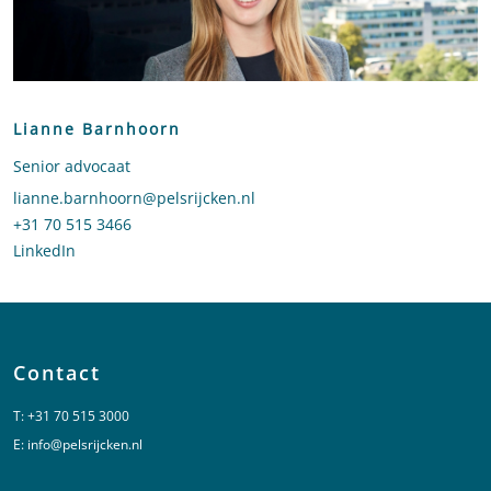
Lianne Barnhoorn
Senior advocaat
Stuur een e-mail naar Lianne Barnhoorn
lianne.barnhoorn@pelsrijcken.nl
Bel naar Lianne Barnhoorn
+31 70 515 3466
LinkedIn
profiel van Lianne Barnhoorn
Contact
T:
+31 70 515 3000
E:
info@pelsrijcken.nl