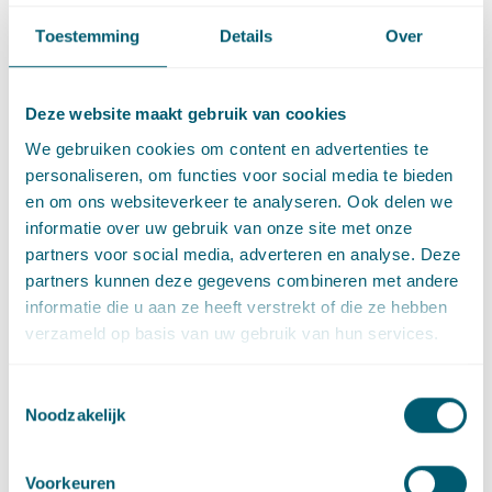
muziektheaters en evenementenhallen; verblijfsrecreatie,
Toestemming
Details
Over
dagrecreatie en sportfaciliteiten; detailhandel, ambachten en
supermarkten; gebouwen voor permanente of tijdelijke
bewoning, onderwijs- en kantoorgebouwen, welzijnszorg;
Deze website maakt gebruik van cookies
dierenpensions, dierenasiels, dierenklinieken, hondenfokkers
of -trainers, hobbymatig houden van dieren en maneges. De
We gebruiken cookies om content en advertenties te
activiteiten die in hoofdstuk 3 Bal niet als milieubelastende
personaliseren, om functies voor social media te bieden
activiteit worden genoemd, worden decentraal in het
en om ons websiteverkeer te analyseren. Ook delen we
omgevingsplan gereguleerd. Dat biedt kansen voor gemeenten
informatie over uw gebruik van onze site met onze
om energiebesparingsmaatregelen te eisen voor de
partners voor social media, adverteren en analyse. Deze
activiteiten die niet in hoofdstuk 3 Bal zijn aangewezen.
partners kunnen deze gegevens combineren met andere
informatie die u aan ze heeft verstrekt of die ze hebben
Besluit bouwwerken
verzameld op basis van uw gebruik van hun services.
leefomgeving
Toestemmingsselectie
Het Bbl bevat de regels over het bouwen, slopen, gebruiken en
Noodzakelijk
in stand houden van bouwwerken. Het grootste deel van de
regels uit het Bbl zijn afkomstig uit het Bouwbesluit 2012
Voorkeuren
(Bouwbesluit), de regeling Bouwbesluit en de Woningwet. De