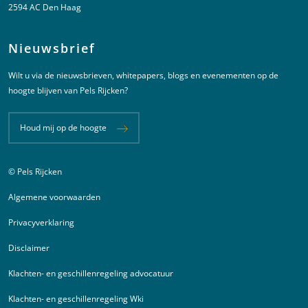
2594 AC Den Haag
Nieuwsbrief
Wilt u via de nieuwsbrieven, whitepapers, blogs en evenementen op de
hoogte blijven van Pels Rijcken?
Houd mij op de hoogte
© Pels Rijcken
Juridische informatie
Algemene voorwaarden
Privacyverklaring
Disclaimer
Klachten- en geschillenregeling advocatuur
Klachten- en geschillenregeling Wki