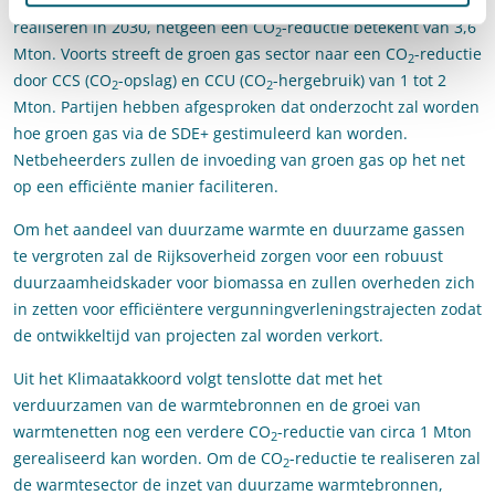
groen gas sector de ambitie om 70 PJ aan groen gas te
realiseren in 2030, hetgeen een CO
-reductie betekent van 3,6
2
Mton. Voorts streeft de groen gas sector naar een CO
-reductie
2
door CCS (CO
-opslag) en CCU (CO
-hergebruik) van 1 tot 2
2
2
Mton. Partijen hebben afgesproken dat onderzocht zal worden
hoe groen gas via de SDE+ gestimuleerd kan worden.
Netbeheerders zullen de invoeding van groen gas op het net
op een efficiënte manier faciliteren.
Om het aandeel van duurzame warmte en duurzame gassen
te vergroten zal de Rijksoverheid zorgen voor een robuust
duurzaamheidskader voor biomassa en zullen overheden zich
in zetten voor efficiëntere vergunningverleningstrajecten zodat
de ontwikkeltijd van projecten zal worden verkort.
Uit het Klimaatakkoord volgt tenslotte dat met het
verduurzamen van de warmtebronnen en de groei van
warmtenetten nog een verdere CO
-reductie van circa 1 Mton
2
gerealiseerd kan worden. Om de CO
-reductie te realiseren zal
2
de warmtesector de inzet van duurzame warmtebronnen,