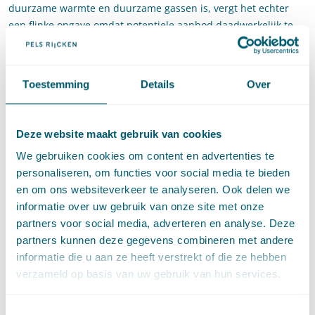
duurzame warmte en duurzame gassen is, vergt het echter
een flinke opgave omdat potentiele aanbod daadwerkelijk te
realiseren. Voor die realisatie zullen innovatie en
kostenreductie van (nieuwe) technieken, implementatie,
draagvlak en voldoende financiële middelen nodig zijn.
Toestemming
Details
Over
Commerciële bedrijven, publieke bedrijven en (mede)
overheden zullen moeten samenwerken en commitment
moeten tonen om het potentiële aanbod te realiseren.
Deze website maakt gebruik van cookies
Om de vraag en het aanbod van duurzame warmte en
We gebruiken cookies om content en advertenties te
duurzaam gas in kaart te brengen zullen de regio’s bij het
personaliseren, om functies voor social media te bieden
opstellen van hun Regionale Energie strategie (RES) een
en om ons websiteverkeer te analyseren. Ook delen we
analyse maken van de vraag en het aanbod. Daarenboven
informatie over uw gebruik van onze site met onze
hebben partijen in het Klimaatakkoord afgesproken dat
partners voor social media, adverteren en analyse. Deze
warmtebedrijven een groei in stadswarmte zullen realiseren
partners kunnen deze gegevens combineren met andere
van circa 80.000 woningequivalenten per jaar in 2025 tot en
informatie die u aan ze heeft verstrekt of die ze hebben
met 2030, wat zal moeten resulteren in een warmtevraag van
verzameld op basis van uw gebruik van hun services.
40 PJ in 2030.
Toestemmingsselectie