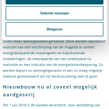
Rijksoverheid zal deze integreren in bestaande methodieken
zoals het Bouwbesluit (na inwerkingtreding van de
Selectie toestaan
Omgevingswet het Besluit bouwwerken leefomgeving), het
Energielabel en de huurprijsregelgeving.
Weigeren
Onder de verschillende afspraken die partijen in het
Klimaatakkoord maken over financieringsvormen, worden
onder meer woningtaxaties genoemd. Deze worden standaard
voorzien van een beschrijving van de mogelijk te nemen
energiebesparende maatregelen en bijbehorende
investeringen, de meerwaarde van een onderpand na
realisatie en een indicatie van de energielastenbesparing. Zo
worden kopers en woningeigenaren in een zo vroeg mogelijk
stadium gestimuleerd om tot verduurzaming over te gaan.
Nieuwbouw nu al zoveel mogelijk
aardgasvrij
Per 1 juli 2018 is de Gaswet veranderd, naar aanleiding van