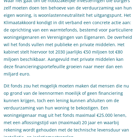
Waar het gaat om de noodzakelijke investeringen die burgers
zelf moeten doen ten behoeve van de verduurzaming van hun
eigen woning, is woonlastenneutraliteit het uitgangspunt. Het
Klimaatakkoord kondigt in dit verband een concrete actie aan:
de oprichting van een warmtefonds, bestemd voor particuliere
woningeigenaren en Verenigingen van Eigenaren. De overheid
wil het fonds vullen met publieke en private middelen. Het
kabinet stelt hiervoor tot 2030 jaarlijks €50 miljoen tot €80
miljoen beschikbaar. Aangevuld met private middelen kan
deze financieringsportefeuille groeien naar meer dan een
miljard euro.
Dit fonds zou het mogelijk moeten maken dat mensen die nu
op grond van de leennormen moeilijk of geen financiering
kunnen krijgen, toch een lening kunnen afsluiten om de
verduurzaming van hun woning te bekostigen. Een
woningeigenaar mag uit het fonds maximaal €25.000 lenen,
met een aflossingstijd van (maximaal) 20 jaar en waarbij
rekening wordt gehouden met de technische levensduur van