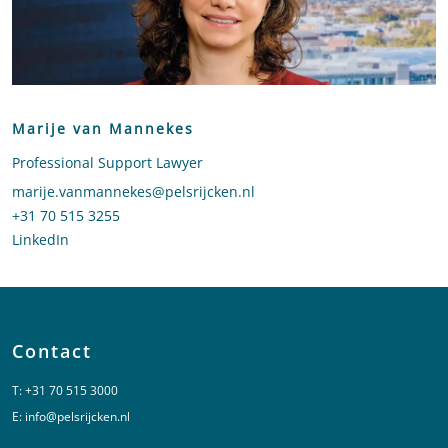
Marije van Mannekes
Professional Support Lawyer
Stuur een e-mail naar Marije van Mannekes
marije.vanmannekes@pelsrijcken.nl
Bel naar Marije van Mannekes
+31 70 515 3255
LinkedIn
profiel van Marije van Mannekes
Contact
T:
+31 70 515 3000
E:
info@pelsrijcken.nl