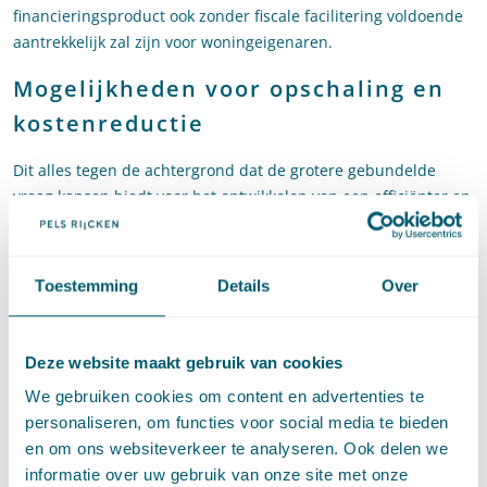
financieringsproduct ook zonder fiscale facilitering voldoende
aantrekkelijk zal zijn voor woningeigenaren.
Mogelijkheden voor opschaling en
kostenreductie
Dit alles tegen de achtergrond dat de grotere gebundelde
vraag kansen biedt voor het ontwikkelen van een efficiënter en
goedkoper aanbod van duurzame oplossingen. Mede door de
uitgebreidere mogelijkheden voor technische en
organisatorische innovaties, kennis opgedaan bij de
Toestemming
Details
Over
Proeftuinen Aardgasvrije Wijken en het tenderen van grotere
aantallen renovaties. De bedoeling is dat marktpartijen in
afstemming met consumentenorganisaties voor de meest
Deze website maakt gebruik van cookies
kenmerkende woning- en gebouwtypen zoveel mogelijk
We gebruiken cookies om content en advertenties te
arrangementen ontwikkelen: gestandaardiseerde of
personaliseren, om functies voor social media te bieden
industrieel vervaardigbare pakketten voor energiebesparing
en om ons websiteverkeer te analyseren. Ook delen we
en duurzame energie- en warmteoplossingen.
informatie over uw gebruik van onze site met onze