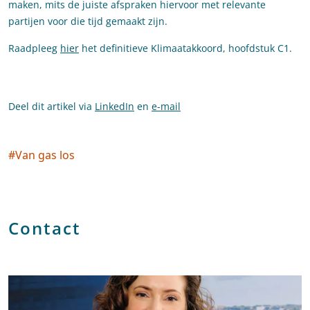
maken, mits de juiste afspraken hiervoor met relevante
partijen voor die tijd gemaakt zijn.
Raadpleeg
hier
het definitieve Klimaatakkoord, hoofdstuk C1.
Deel dit artikel via
LinkedIn
en
e-mail
#
Van gas los
Social tags
Contact