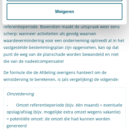
in de schadeperiode gerealiseerde omzetten en daaraan
Weigeren
gerelateerde brutowinsten te vergelijken met de gerealiseerde
omzetten en daaraan gerelateerde brutowinsten in een
referentieperiode. Bovendien maakt de uitspraak weer eens
scherp: wanneer activiteiten als gevolg waarvan
waardevermindering voor een onderneming optreedt al in het
vastgestelde bestemmingsplan zijn opgenomen, kan op dat
punt de weg van de planschade worden bewandeld en niet
die van de nadeelcompensatie!
De formule die de Afdeling overigens hanteert om de
winstderving te berekenen, is (als vergelijking) de volgende:
Omzetderving
- Omzet referentieperiode (bijv. één maand) + eventuele
opslag/afslag (bijv. mogelijke extra omzet wegens vakantie)
= potentiële omzet: de omzet die had kunnen worden
genereerd