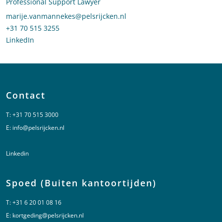
Professional Support Lawyer
Stuur een e-mail naar Marije van Mannekes
marije.vanmannekes@pelsrijcken.nl
Bel naar Marije van Mannekes
+31 70 515 3255
LinkedIn
profiel van Marije van Mannekes
Contact
T:
+31 70 515 3000
E:
info@pelsrijcken.nl
Linkedin
Spoed (Buiten kantoortijden)
T:
+31 6 20 01 08 16
E:
kortgeding@pelsrijcken.nl