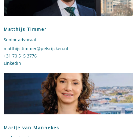
Matthijs Timmer
Senior advocaat
Stuur een e-mail naar Matthijs Timmer
matthijs.timmer@pelsrijcken.nl
Bel naar Matthijs Timmer
+31 70 515 3776
LinkedIn
profiel van Matthijs Timmer
Marije van Mannekes