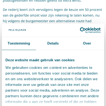
plaatsgevonden en hebben geleid tot extra winst.
De rederij keert zich vervolgens tegen de keuze om 50 procent
van de gederfde omzet voor zijn rekening te laten komen, nu
hij volgens de burgemeester een alternatieve route had
kunnen varen. Zonder succes – de Afdeling oordeelt dat de
burgemeester terecht een afslag van 50 procent heeft
toegepast, omdat het tot de schadebeperkingsplicht van de
Toestemming
Details
Over
rederij behoorde om te trachten omzet te behalen met een
alternatieve route. De rederij heeft in dat verband bovendien
onvoldoende onderbouwd dat zo’n alternatieve route tot
Deze website maakt gebruik van cookies
klantenverlies en imagoschade zou leiden.
We gebruiken cookies om content en advertenties te
Op één punt schiet Rederij Rembrandt wel raak. Waar het gaat
personaliseren, om functies voor social media te bieden
om de kosten voor het aanpassen van het GPS-systeem voor
en om ons websiteverkeer te analyseren. Ook delen we
alternatieve routes oordeelt de Afdeling dat deze wél voor
informatie over uw gebruik van onze site met onze
vergoeding in aanmerking komen. De rederij heeft gesteld dat
partners voor social media, adverteren en analyse. Deze
voor het varen van een alternatieve route, het GPS-systeem
partners kunnen deze gegevens combineren met andere
moet worden aangepast. Nu uit het voorgaande volgt dat van
informatie die u aan ze heeft verstrekt of die ze hebben
Rederij Rembrandt schadebeperkend handelen werd verwacht