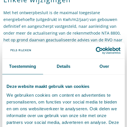
Met het ontwerpbesluit is de maximaal toegestane
energiebehoefte (uitgedrukt in Kwh/m2/jaar) van gebouwen
definitief en aangescherpt vastgesteld, naar aanleiding van
onder meer de actualisering van de rekenmethode NTA 8800,
het op grond daarvan geactualiseerde advies van de RVO naar
aanleiding van kostenoptimaliteitsstudies, de motie
Smeulders/Van Eijs (30 196, 633) en de uitgevoerde
internetconsultatie.
Toestemming
Details
Over
Naast een differentiatie tussen verschillende gebouwfuncties
(bijvoorbeeld wonen, gezondheidszorg, onderwijs, sport of
winkel) wordt nu ook differentiatie op grond van bouwvorm,
Deze website maakt gebruik van cookies
waaronder de compactheid van gebouwen, in het Bouwbesluit
We gebruiken cookies om content en advertenties te
verankerd. De compactheid van een gebouw is bepalend voor
personaliseren, om functies voor social media te bieden
de verhouding tussen het verliesoppervlak en het
en om ons websiteverkeer te analyseren. Ook delen we
gebruiksoppervlak van een gebouw, en bepaalt dus het gemak
informatie over uw gebruik van onze site met onze
waarmee aan een maximaal toegestane energiebehoefte kan
partners voor social media, adverteren en analyse. Deze
worden voldaan. Hoe compacter een gebouw, hoe minder