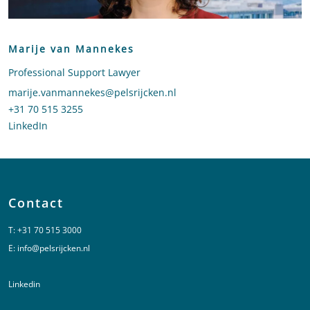
Marije van Mannekes
Professional Support Lawyer
Stuur een e-mail naar Marije van Mannekes
marije.vanmannekes@pelsrijcken.nl
Bel naar Marije van Mannekes
+31 70 515 3255
LinkedIn
profiel van Marije van Mannekes
Contact
T:
+31 70 515 3000
E:
info@pelsrijcken.nl
Linkedin